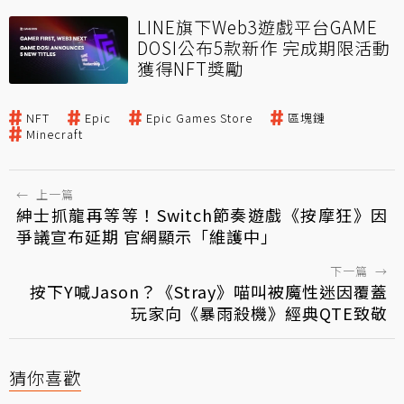
LINE旗下Web3遊戲平台GAME
DOSI公布5款新作 完成期限活動
獲得NFT獎勵
NFT
Epic
Epic Games Store
區塊鏈
Minecraft
←
上一篇
紳士抓龍再等等！Switch節奏遊戲《按摩狂》因
爭議宣布延期 官網顯示「維護中」
下一篇
→
按下Y喊Jason？《Stray》喵叫被魔性迷因覆蓋
玩家向《暴雨殺機》經典QTE致敬
猜你喜歡