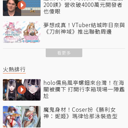
200鎂》營收破4000萬元開發者
也傻眼
夢想成真！VTuber結城昨日奈與
《刀劍神域》推出聯動周邊
看更多
火熱排行
holo儒烏風亭螺鈿來台灣！在海
關被攔下 打開行李箱現場一陣尷
尬
魔鬼身材！Coser扮《勝利女
神：妮姬》瑪律恰那泳裝造型