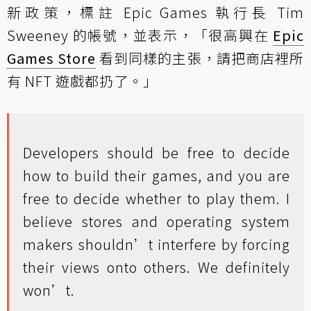
新政策，標註 Epic Games 執行長 Tim
Sweeney 的帳號，並表示，「很高興在
Epic
Games Store
看到同樣的主張，請把商店裡所
有 NFT 遊戲都扔了。」
Developers should be free to decide
how to build their games, and you are
free to decide whether to play them. I
believe stores and operating system
makers shouldn’t interfere by forcing
their views onto others. We definitely
won’t.