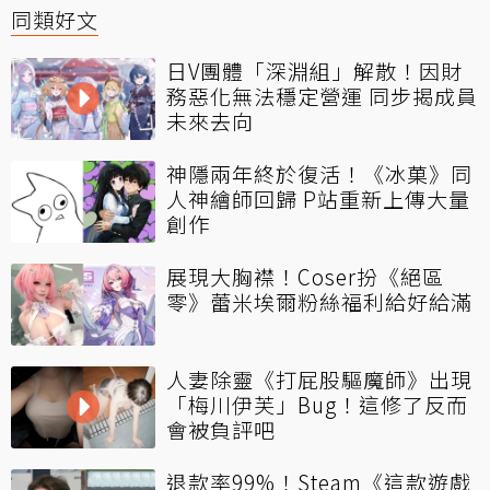
同類好文
日V團體「深淵組」解散！因財
務惡化無法穩定營運 同步揭成員
未來去向
神隱兩年終於復活！《冰菓》同
人神繪師回歸 P站重新上傳大量
創作
展現大胸襟！Coser扮《絕區
零》蕾米埃爾粉絲福利給好給滿
人妻除靈《打屁股驅魔師》出現
「梅川伊芙」Bug！這修了反而
會被負評吧
退款率99%！Steam《這款遊戲