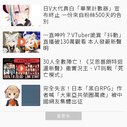
日V大代真白「畢業計數器」宣
布終止 一份來自粉絲500天的告
別
一直呻吟？VTuber詭異「抖動」
直播破130萬觀看 本人發最新聲
明
30人全數陣亡！《艾恩葛朗特迴
盪新聲》邀實況主、VT挑戰「死
亡模式」
完全失言！日本「黑白RPG」作
者喊「大東亞共榮圈萬歲」被中
國網友集體出征
看更多