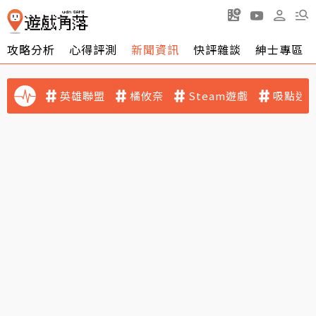
攻略分析
心得評測
新聞資訊
快評雜談
紳士專區
英雄聯盟
橘攸奈
Steam遊戲
吸點迷