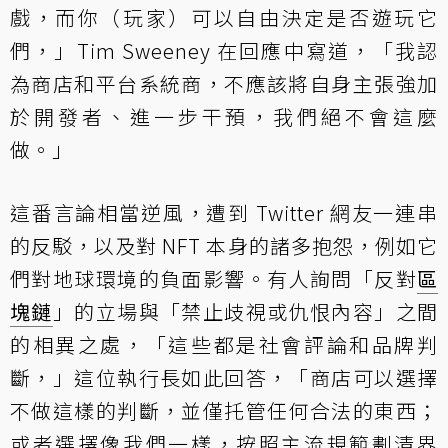
戲，而你（玩家）可以自由決定是否遊玩它
們，」Tim Sweeney 在回應中寫道，「我認
為商店和平台系統商，不應該將自身主張強加
於開發者、進一步干預，我們絕不會這麼
做。」
這番言論相當逆風，遭到 Twitter 網友一連串
的反駁，以及對 NFT 本身的諸多抱怨，例如它
們對地球環境的負面影響。有人詢問「反對
區
塊鏈
」的立場與「禁止歧視或仇恨內容」之間
的相異之處，「這些都是社會評論和品牌判
斷，」這位執行長如此回答，「商店可以選擇
不做這樣的判斷，並僅托管任何合法的東西；
或者選擇像我們一樣，按照主流規範劃清界