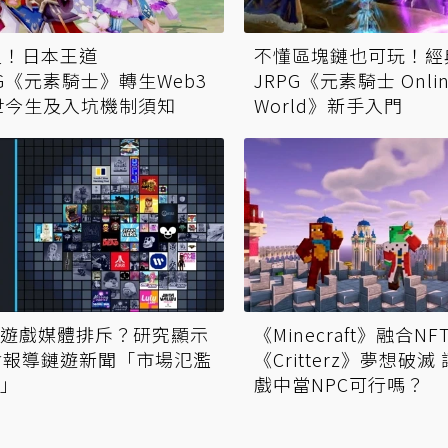
不懂區塊鏈也可玩！經
史！日本王道
JRPG《元素騎士 Online
PG《元素騎士》轉生Web3
World》新手入門
世今生及入坑機制須知
遊戲媒體排斥？研究顯示
《Minecraft》融合N
會報導鏈遊新聞「市場氾濫
《Critterz》夢想破
」
戲中當NPC可行嗎？