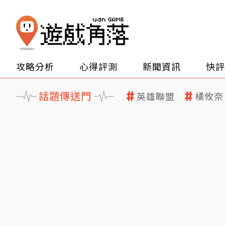
攻略分析
心得評測
新聞資訊
快評
話題傳送門
英雄聯盟
橘攸奈