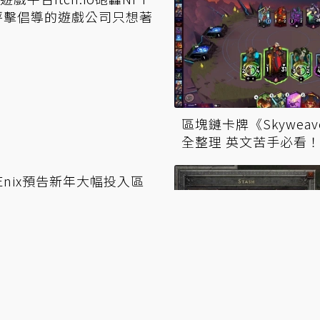
戲平台Itch.io砲轟NFT
區塊鏈卡牌《Skywea
抨擊倡導的遊戲公司只想著
全整理 英文苦手必看