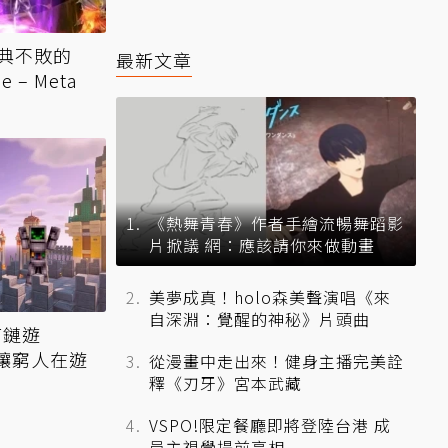
典不敗的
最新文章
 – Meta
《熱舞青春》作者手繪流暢舞蹈影
片掀議 網：應該請你來做動畫
美夢成真！holo森美聲演唱《來
自深淵：覺醒的神秘》片頭曲
FT鏈遊
滅 讓窮人在遊
從漫畫中走出來！健身主播完美詮
釋《刃牙》宮本武藏
VSPO!限定餐廳即將登陸台港 成
員主視覺提前亮相