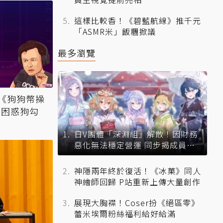
這樣比較香！《碧藍航線》推千元
「ASMR米」飯糰掀議
最多瀏覽
模擬《狗狗幣操
隻困惑狗勾
日V團體「深淵組」解散！因財務
惡化無法穩定營運 同步揭成員未
來去向
神隱兩年終於復活！《冰菓》同人
神繪師回歸 P站重新上傳大量創作
展現大胸襟！Coser扮《絕區零》
蕾米埃爾粉絲福利給好給滿