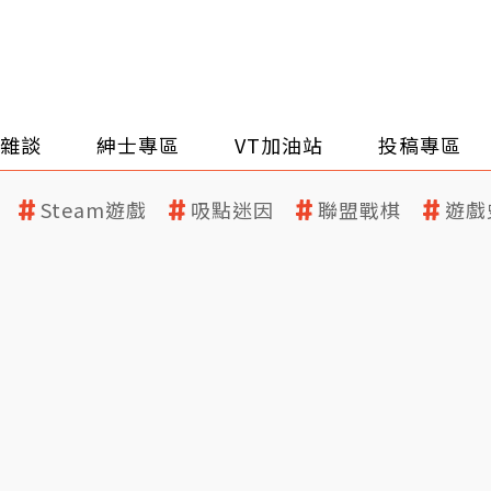
雜談
紳士專區
VT加油站
投稿專區
Steam遊戲
吸點迷因
聯盟戰棋
遊戲