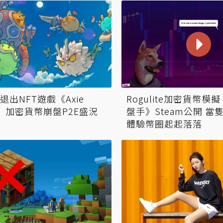
退出NFT遊戲《Axie
Rogulite加密貨幣
ity》 加密貨幣崩盤P2E盛況
盤手》Steam公開 當
體驗幣圈起起落落