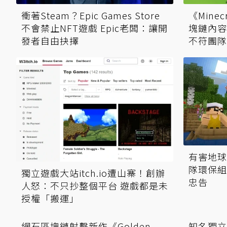
衝著Steam？Epic Games Store
《Mine
不會禁止NFT遊戲 Epic老闆：讓開
塊鏈內容
發者自由抉擇
不符團隊
有害地球？
隊環保組
獨立遊戲大站itch.io遭山寨！創辦
忠告
人怒：不只抄整個平台 遊戲都是未
授權「搬運」