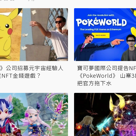
》公司招募元宇宙經驗人
寶可夢國際公司提告NF
足NFT金錢遊戲？
《PokeWorld》 山
把官方拖下水