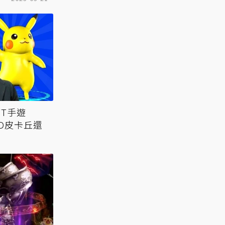
T手遊
寨3D皮卡丘還