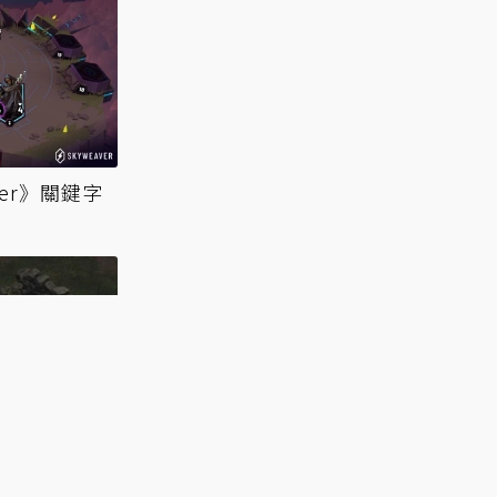
ver》關鍵字
！