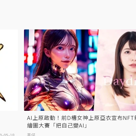
AI上原啟動！前D槽女神上原亞衣宣布NFT
繪圖大賽「把自己變AI」
3-05-18
芋仔