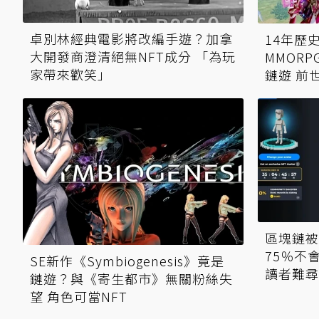
卓別林經典電影將改編手遊？加拿
14年歷
大開發商澄清絕無NFT成分 「為玩
MMOR
家帶來歡笑」
鏈遊 前
區塊鏈被
75％不
SE新作《Symbiogenesis》竟是
讀者難尋
鏈遊？與《寄生都市》無關粉絲失
望 角色可當NFT