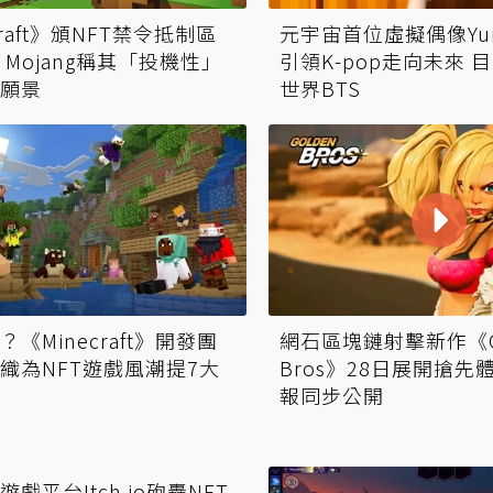
craft》頒NFT禁令抵制區
元宇宙首位虛擬偶像Yu
 Mojang稱其「投機性」
引領K-pop走向未來 
願景
世界BTS
網石區塊鏈射擊新作《Go
《Minecraft》開發團
Bros》28日展開搶先
織為NFT遊戲風潮提7大
報同步公開