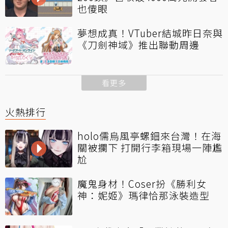
也傻眼
夢想成真！VTuber結城昨日奈與
《刀劍神域》推出聯動周邊
看更多
火熱排行
holo儒烏風亭螺鈿來台灣！在海
關被攔下 打開行李箱現場一陣尷
尬
魔鬼身材！Coser扮《勝利女
神：妮姬》瑪律恰那泳裝造型