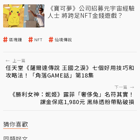
《寶可夢》公司招募元宇宙經驗
人士 將跨足NFT金錢遊戲？
區塊鏈
NFT
仙境傳說
←
上一篇
任天堂《薩爾達傳說 王國之淚》七個好用技巧和
攻略法！「角落GAME話」第18集
下一篇
→
《勝利女神：妮姬》露菲「奢侈兔」名符其實！
課金保底1,980元 黑絲透粉帶點破損
猜你喜歡
同類好文