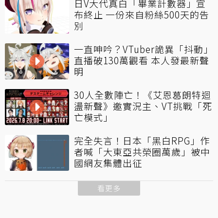
日V大代真白「畢業計數器」宣
布終止 一份來自粉絲500天的告
別
一直呻吟？VTuber詭異「抖動」
直播破130萬觀看 本人發最新聲
明
30人全數陣亡！《艾恩葛朗特迴
盪新聲》邀實況主、VT挑戰「死
亡模式」
完全失言！日本「黑白RPG」作
者喊「大東亞共榮圈萬歲」被中
國網友集體出征
看更多