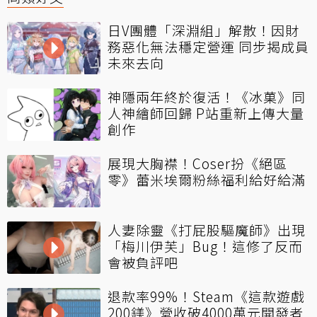
日V團體「深淵組」解散！因財
務惡化無法穩定營運 同步揭成員
未來去向
神隱兩年終於復活！《冰菓》同
人神繪師回歸 P站重新上傳大量
創作
展現大胸襟！Coser扮《絕區
零》蕾米埃爾粉絲福利給好給滿
人妻除靈《打屁股驅魔師》出現
「梅川伊芙」Bug！這修了反而
會被負評吧
退款率99%！Steam《這款遊戲
200鎂》營收破4000萬元開發者