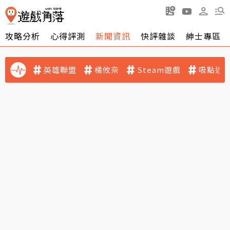
攻略分析
心得評測
新聞資訊
快評雜談
紳士專區
英雄聯盟
橘攸奈
Steam遊戲
吸點迷