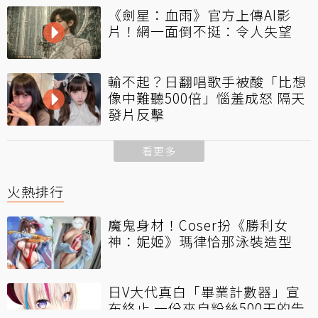
《劍星：血雨》官方上傳AI影
片！網一面倒不挺：令人失望
輸不起？日翻唱歌手被酸「比想
像中難聽500倍」惱羞成怒 隔天
發片反擊
看更多
火熱排行
魔鬼身材！Coser扮《勝利女
神：妮姬》瑪律恰那泳裝造型
日V大代真白「畢業計數器」宣
布終止 一份來自粉絲500天的告