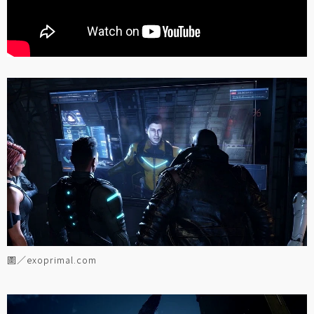
圖／exoprimal.com