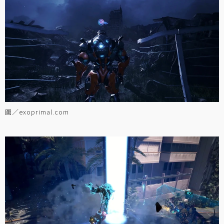
圖／exoprimal.com