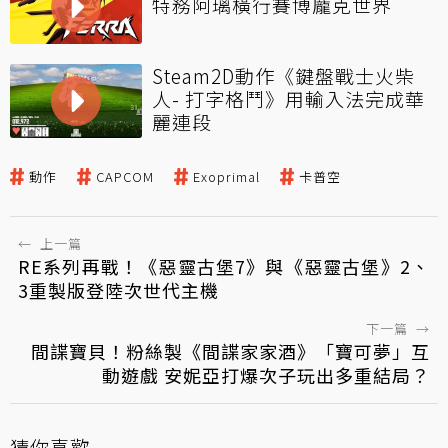
特務阿璃橫行賽博龐克世界
Steam2D動作《鍵盤戰士火柴
人- 打字格鬥》用輸入法完成華
麗連段
動作
CAPCOM
Exoprimal
卡普空
←
上一篇
RE系列再戰！《惡靈古堡7》與《惡靈古堡》2、
3重製版登陸次世代主機
下一篇
→
間諜寶貝！粉絲製《間諜家家酒》「寶可夢」互
動遊戲 安妮亞打爆次子玩出多重結局？
猜你喜歡