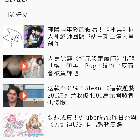
同類好文
神隱兩年終於復活！《冰菓》同
人神繪師回歸 P站重新上傳大量
創作
人妻除靈《打屁股驅魔師》出現
「梅川伊芙」Bug！這修了反而
會被負評吧
退款率99%！Steam《這款遊戲
200鎂》營收破4000萬元開發者
也傻眼
夢想成真！VTuber結城昨日奈與
《刀劍神域》推出聯動周邊