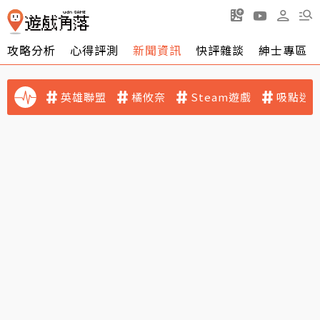
攻略分析
心得評測
新聞資訊
快評雜談
紳士專區
英雄聯盟
橘攸奈
Steam遊戲
吸點迷