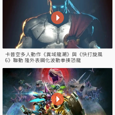
卡普空多人動作《異域龍潮》與《快打旋風
6》聯動 隆外表鋼化波動拳揍恐龍