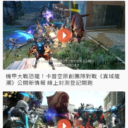
機甲大戰恐龍！卡普空原創團隊對戰《異域龍
潮》公開新情報 線上封測登記開跑