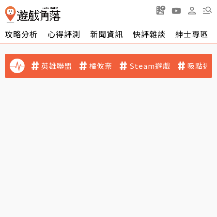
攻略分析
心得評測
新聞資訊
快評雜談
紳士專區
英雄聯盟
橘攸奈
Steam遊戲
吸點迷