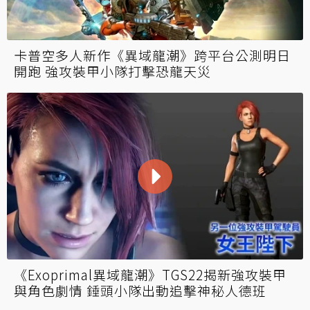
卡普空多人新作《異域龍潮》跨平台公測明日
開跑 強攻裝甲小隊打擊恐龍天災
《Exoprimal異域龍潮》TGS22揭新強攻裝甲
與角色劇情 錘頭小隊出動追擊神秘人德班