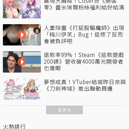
展現大胸襟！Coser扮《絕區
零》蕾米埃爾粉絲福利給好給滿
人妻除靈《打屁股驅魔師》出現
「梅川伊芙」Bug！這修了反而
會被負評吧
退款率99%！Steam《這款遊戲
200鎂》營收破4000萬元開發者
也傻眼
夢想成真！VTuber結城昨日奈與
《刀劍神域》推出聯動周邊
看更多
火熱排行