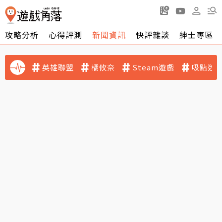
攻略分析
心得評測
新聞資訊
快評雜談
紳士專區
英雄聯盟
橘攸奈
Steam遊戲
吸點迷