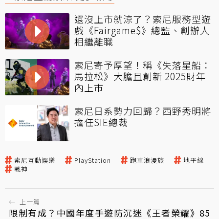
還沒上市就涼了？索尼服務型遊
戲《Fairgame$》總監、創辦人
相繼離職
索尼寄予厚望！稱《失落星船：
馬拉松》大膽且創新 2025財年
內上市
索尼日系勢力回歸？西野秀明將
擔任SIE總裁
索尼互動娛樂
PlayStation
跑車浪漫旅
地平線
戰神
←
上一篇
限制有成？中國年度手遊防沉迷《王者榮耀》85