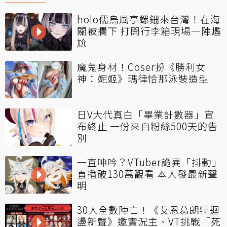
holo儒烏風亭螺鈿來台灣！在海
關被攔下 打開行李箱現場一陣尷
尬
魔鬼身材！Coser扮《勝利女
神：妮姬》瑪律恰那泳裝造型
日V大代真白「畢業計數器」宣
布終止 一份來自粉絲500天的告
別
一直呻吟？VTuber詭異「抖動」
直播破130萬觀看 本人發最新聲
明
30人全數陣亡！《艾恩葛朗特迴
盪新聲》邀實況主、VT挑戰「死