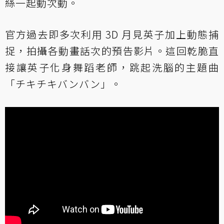
絲一起動次動。
官方過去即多次利用 3D 月見英子加上動態捕
捉，拍攝各動畫話次的預告影片。這回乾脆直
接讓英子化身舞蹈老師，跳起洗腦的主題曲
「チキチキバンバン」。