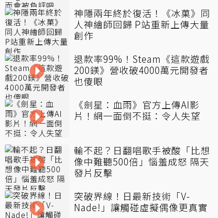
神隱兩年終於復活！《冰菓》同
人神繪師回歸 P站重新上傳大量
創作
退款率99%！Steam《這款遊戲
200鎂》營收破4000萬元開發者
也傻眼
《劍星：血雨》官方上傳AI影
片！網一面倒不挺：令人失望
輸不起？日翻唱歌手被酸「比想
像中難聽500倍」惱羞成怒 隔天
發片反擊
突破界線！日最新技術「V-
Nade!」讓觸碰虛擬偶像更真實