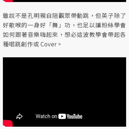
雖說不是孔明親自陪觀眾帶動跳，但英子除了
好歌喉的一身好「舞」功，也足以讓粉絲學會
如何跟著音樂嗨起來，想必這波教學會帶起各
種唱跳創作或 Cover。