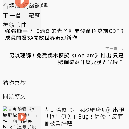
派對咖孔明
動畫
←
上一篇
強強聯手？《消逝的光芒》開發商招募前CDPR
成員開發3A開放世界奇幻新作
下一篇
→
男以理解！免費伐木模擬《Logjam》推出 只是
劈個柴為什麼要脫光光啦？
猜你喜歡
同類好文
人妻除靈《打屁股驅魔師》出現
「梅川伊芙」Bug！這修了反而
會被負評吧