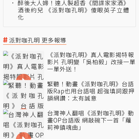
醉後大人婦！達人製超香《間諜家家酒》
酒後約兒 《派對咖孔明》傻眼英子立體
化
派對咖孔明 更多報導
《派對咖孔明》真人電影揭特報
影片 孔明變「吳柏毅」改接一單
一單外送！
緊聽！動畫《派對咖孔明》台語
版Rap也用台語唱 超強填詞跟押
韻網讚：太有誠意
台灣神人翻唱《派對咖孔明》動
畫OP台語版 網敲碗下一首「蘿
莉神鎮魂曲」