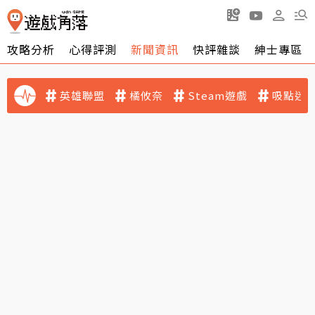
攻略分析
心得評測
新聞資訊
快評雜談
紳士專區
英雄聯盟
橘攸奈
Steam遊戲
吸點迷