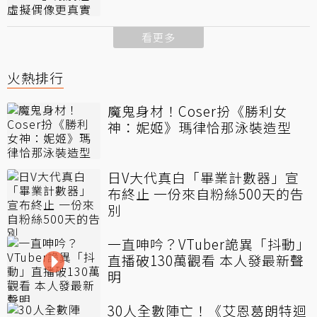
看更多
火熱排行
魔鬼身材！Coser扮《勝利女
神：妮姬》瑪律恰那泳裝造型
日V大代真白「畢業計數器」宣
布終止 一份來自粉絲500天的告
別
一直呻吟？VTuber詭異「抖動」
直播破130萬觀看 本人發最新聲
明
30人全數陣亡！《艾恩葛朗特迴