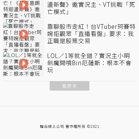
盪新聲》邀實況主、VT挑戰「死
亡模式」
靠聊股市走紅！台VTuber珂賽特
婉拒觀眾「直播看盤」要求：我
正職是股票交易
LOL／1等就全錯？實況主小明
劍魔開噴Bin厄薩斯：根本不會
玩
看更多
聯合線上公司 著作權所有 ©2021