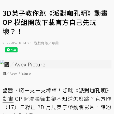
3D英子教你跳《派對咖孔明》動畫
OP 模組開放下載官方自己先玩
壞？！
2022-05-18 14:23
遊戲角落／啄雞
圖／Avex Picture
醬醬，啊一支一支棒棒！想跳《
派對咖孔明
》
動畫
OP 超洗腦舞曲卻不知道怎麼跳？官方昨
（17）日釋出 3D 月見英子帶動跳影片，讓粉