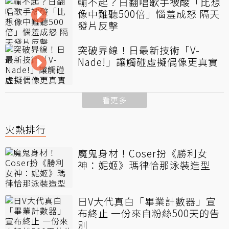
輸不起？日翻唱歌手被酸「比想
像中難聽500倍」惱羞成怒 隔天
發片反擊
突破界線！日最新技術「V-
Nade!」讓觸碰虛擬偶像更真實
看更多
火熱排行
魔鬼身材！Coser扮《勝利女
神：妮姬》瑪律恰那泳裝造型
日V大代真白「畢業計數器」宣
布終止 一份來自粉絲500天的告
別