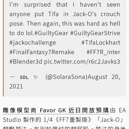
I'm surprised that I haven't seen
anyone put Tifa in Jack-O's crouch
pose. Then again, this was hard as hell
to do lol.
#GuiltyGear
#GuiltyGearStrive
#jackochallenge
#TifaLockhart
#FinalFantasy7Remake
#FF7R_inter
#Blender3d
pic.twitter.com/r6c2Javks3
— ꜱᴏʟ ✨ (@SolaraSona)
August 20,
2021
雕像模型商 Favor GK 近日開放預購
由 EA
Studio 製作的 1/4《FF7重製版》「Jack-O」
翹臀蒂法，有別於單純的翹屁股，蒂法的身後