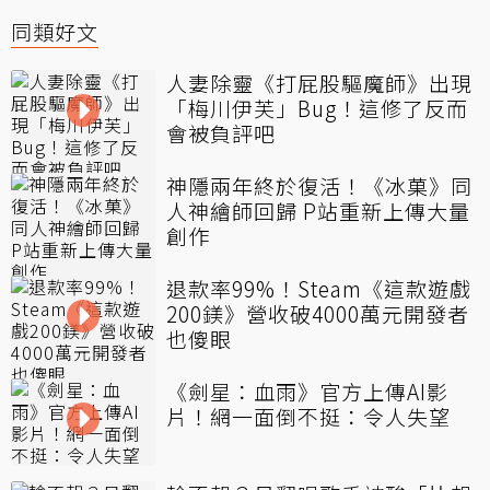
同類好文
人妻除靈《打屁股驅魔師》出現
「梅川伊芙」Bug！這修了反而
會被負評吧
神隱兩年終於復活！《冰菓》同
人神繪師回歸 P站重新上傳大量
創作
退款率99%！Steam《這款遊戲
200鎂》營收破4000萬元開發者
也傻眼
《劍星：血雨》官方上傳AI影
片！網一面倒不挺：令人失望