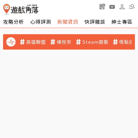
攻略分析
心得評測
新聞資訊
快評雜談
紳士專區
英雄聯盟
橘攸奈
Steam遊戲
吸點迷