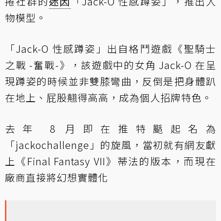
捲社群的
迷因
「Jack-O 性感蹲姿」，推出人
物模型。
「Jack-O 性感蹲姿」出自格鬥遊戲《聖騎士
之戰 -奮戰-》，該遊戲中的女角 Jack-O 在呈
現蹲姿的時候並非雙膝彎曲，反倒是把身體趴
在地上、屁股翹得高高，成為個人招牌特色。
去年 8 月即在推特颳起名為
「jackochallenge」的旋風，當初就有網友獻
上《Final Fantasy VII》蒂法的版本，而現在
廠商直接將幻想實體化