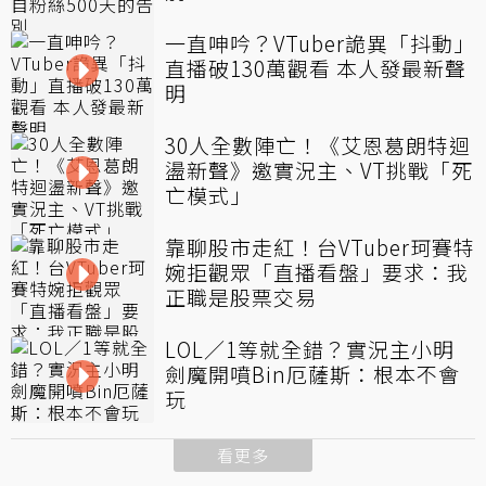
一直呻吟？VTuber詭異「抖動」
直播破130萬觀看 本人發最新聲
明
30人全數陣亡！《艾恩葛朗特迴
盪新聲》邀實況主、VT挑戰「死
亡模式」
靠聊股市走紅！台VTuber珂賽特
婉拒觀眾「直播看盤」要求：我
正職是股票交易
LOL／1等就全錯？實況主小明
劍魔開噴Bin厄薩斯：根本不會
玩
看更多