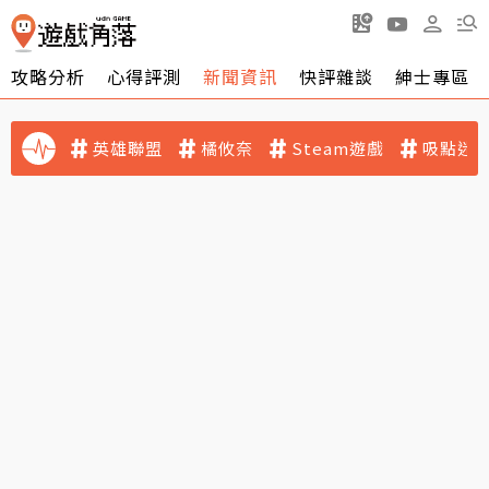
攻略分析
心得評測
新聞資訊
快評雜談
紳士專區
英雄聯盟
橘攸奈
Steam遊戲
吸點迷