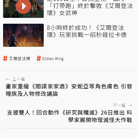
「打帶跑」終於擊敗《艾爾登法
環》女武神
8小時終於成功！《艾爾登法
環》玩家挑戰一招秒殺拉卡德
艾爾登法環
Elden Ring
←
上一篇
畫家重繪《間諜家家酒》安妮亞等角色膚色 引發
種族及人物修改議論
下一篇
→
支援雙人！回合動作《研究與殲滅》26日推出 科
學家展開物理滅怪大作戰