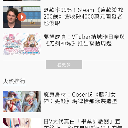
退款率99%！Steam《這款遊戲
200鎂》營收破4000萬元開發者
也傻眼
夢想成真！VTuber結城昨日奈與
《刀劍神域》推出聯動周邊
看更多
火熱排行
魔鬼身材！Coser扮《勝利女
神：妮姬》瑪律恰那泳裝造型
日V大代真白「畢業計數器」宣
布終止 一份來自粉絲500天的告