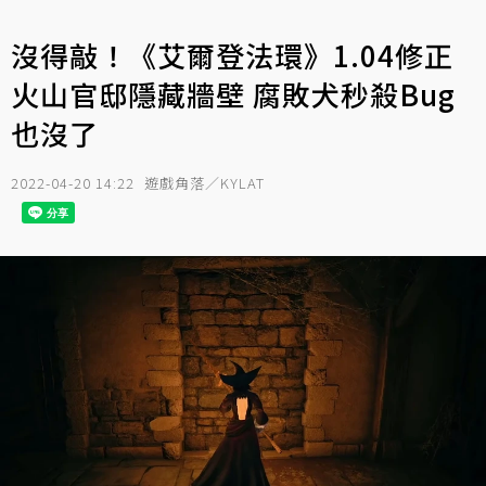
沒得敲！《艾爾登法環》1.04修正
火山官邸隱藏牆壁 腐敗犬秒殺Bug
也沒了
2022-04-20 14:22
遊戲角落／KYLAT