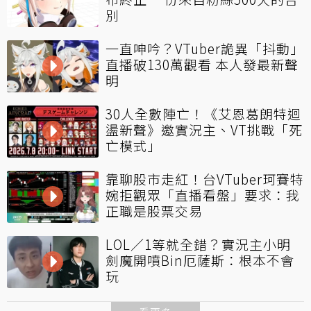
別
一直呻吟？VTuber詭異「抖動」
直播破130萬觀看 本人發最新聲
明
30人全數陣亡！《艾恩葛朗特迴
盪新聲》邀實況主、VT挑戰「死
亡模式」
靠聊股市走紅！台VTuber珂賽特
婉拒觀眾「直播看盤」要求：我
正職是股票交易
LOL／1等就全錯？實況主小明
劍魔開噴Bin厄薩斯：根本不會
玩