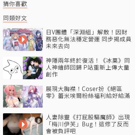
猜你喜歡
同類好文
日V團體「深淵組」解散！因財
務惡化無法穩定營運 同步揭成員
未來去向
神隱兩年終於復活！《冰菓》同
人神繪師回歸 P站重新上傳大量
創作
展現大胸襟！Coser扮《絕區
零》蕾米埃爾粉絲福利給好給滿
人妻除靈《打屁股驅魔師》出現
「梅川伊芙」Bug！這修了反而
會被負評吧