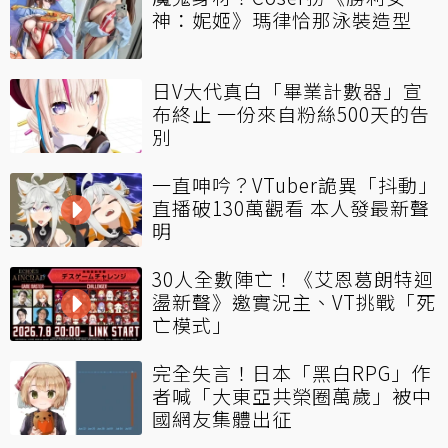
神：妮姬》瑪律恰那泳裝造型
日V大代真白「畢業計數器」宣
布終止 一份來自粉絲500天的告
別
一直呻吟？VTuber詭異「抖動」
直播破130萬觀看 本人發最新聲
明
30人全數陣亡！《艾恩葛朗特迴
盪新聲》邀實況主、VT挑戰「死
亡模式」
完全失言！日本「黑白RPG」作
者喊「大東亞共榮圈萬歲」被中
國網友集體出征