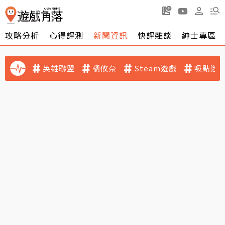
攻略分析
心得評測
新聞資訊
快評雜談
紳士專區
英雄聯盟
橘攸奈
Steam遊戲
吸點迷