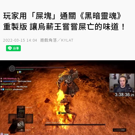
玩家用「屎塊」通關《黑暗靈魂》
重製版 讓烏薪王嘗嘗屎亡的味道！
2022-03-15 14:04
遊戲角落／KYLAT