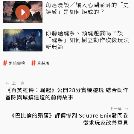
角落漫談／讓人心潮澎湃的「史
詩感」是如何煉成的？
你聽過魂系、類魂遊戲嗎？談
「魂系」如何樹立動作砍殺玩法
新典範
黑暗靈魂
重製版
←
上一篇
《百英雄傳：崛起》公開28分實機遊玩 結合動作
冒險與城鎮建造的前傳故事
下一篇
→
《巴比倫的殞落》評價慘烈 Square Enix發問卷
徵求玩家改善意見