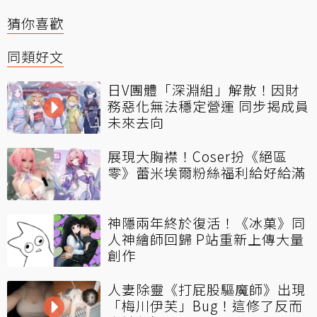
猜你喜歡
同類好文
日V團體「深淵組」解散！因財
務惡化無法穩定營運 同步揭成員
未來去向
展現大胸襟！Coser扮《絕區
零》蕾米埃爾粉絲福利給好給滿
神隱兩年終於復活！《冰菓》同
人神繪師回歸 P站重新上傳大量
創作
人妻除靈《打屁股驅魔師》出現
「梅川伊芙」Bug！這修了反而