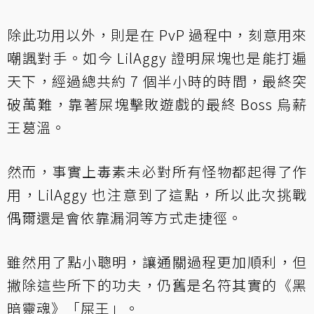
除此功用以外，則是在 PvP 過程中，刻意用來
嘲諷對手。如今 LilAggy 證明屎塊也是能打遍
天下，經過總共約 7 個半小時的時間，最終突
破萬難，靠著屎塊擊敗遊戲的最終 Boss 烏薪
王葛溫。
然而，事實上毒素未必對所有怪物都起得了作
用，LilAggy 也注意到了這點，所以此次挑戰
偶爾還是會依靠漏洞等方式走捷徑。
雖然用了點小聰明，讓通關過程更加順利，但
撇除這些所下的功夫，仍舊是名符其實的《黑
暗靈魂》「屎王」。