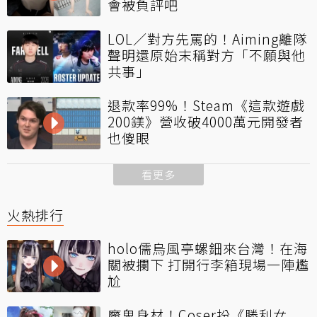
會被負評吧
LOL／對方先罵的！Aiming離隊
聲明還原始末稱對方「不願與他
共事」
退款率99%！Steam《這款遊戲
200鎂》營收破4000萬元開發者
也傻眼
看更多
火熱排行
holo儒烏風亭螺鈿來台灣！在海
關被攔下 打開行李箱現場一陣尷
尬
魔鬼身材！Coser扮《勝利女