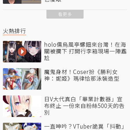
看更多
火熱排行
holo儒烏風亭螺鈿來台灣！在海
關被攔下 打開行李箱現場一陣尷
尬
魔鬼身材！Coser扮《勝利女
神：妮姬》瑪律恰那泳裝造型
日V大代真白「畢業計數器」宣
布終止 一份來自粉絲500天的告
別
一直呻吟？VTuber詭異「抖動」