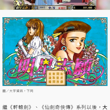
圖／大宇資訊，下同
繼《軒轅劍》、《仙劍奇俠傳》系列以後，
大