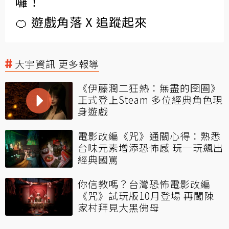
囉！
🍊 遊戲角落 X 追蹤起來
大宇資訊 更多報導
《伊藤潤二狂熱：無盡的囹圄》
正式登上Steam 多位經典角色現
身遊戲
電影改編《咒》通關心得：熟悉
台味元素增添恐怖感 玩一玩飆出
經典國罵
你信教嗎？台灣恐怖電影改編
《咒》試玩版10月登場 再闖陳
家村拜見大黑佛母