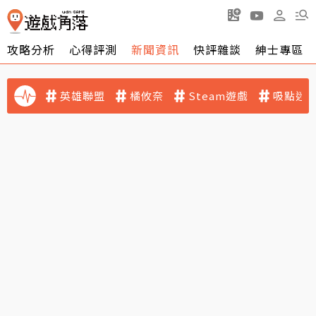
攻略分析
心得評測
新聞資訊
快評雜談
紳士專區
英雄聯盟
橘攸奈
Steam遊戲
吸點迷