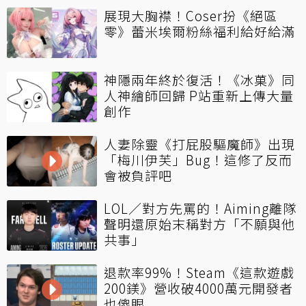
展現大胸襟！Coser扮《絕區
零》蕾米埃爾粉絲福利給好給滿
神隱兩年終於復活！《冰菓》同
人神繪師回歸 P站重新上傳大量
創作
人妻除靈《打屁股驅魔師》出現
「梅川伊芙」Bug！這修了反而
會被負評吧
LOL／對方先罵的！Aiming離隊
聲明還原始末稱對方「不願與他
共事」
退款率99%！Steam《這款遊戲
200鎂》營收破4000萬元開發者
也傻眼