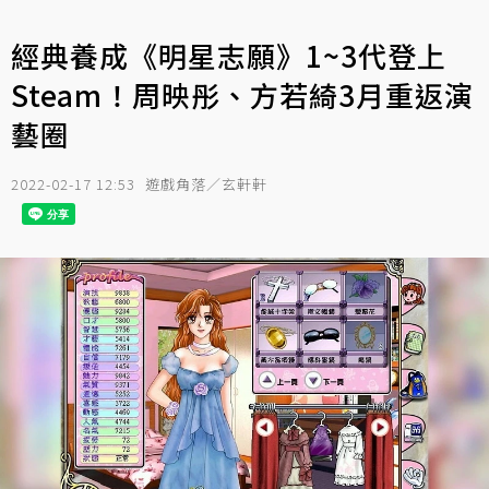
經典養成《明星志願》1~3代登上
Steam！周映彤、方若綺3月重返演
藝圈
2022-02-17 12:53
遊戲角落／玄軒軒