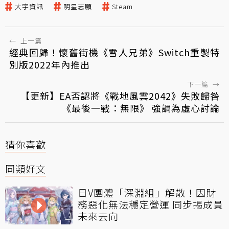
大宇資訊
明星志願
Steam
←
上一篇
經典回歸！懷舊街機《雪人兄弟》Switch重製特
別版2022年內推出
下一篇
→
【更新】EA否認將《戰地風雲2042》失敗歸咎
《最後一戰：無限》 強調為虛心討論
猜你喜歡
同類好文
日V團體「深淵組」解散！因財
務惡化無法穩定營運 同步揭成員
未來去向