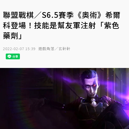
聯盟戰棋／S6.5賽季《奧術》希爾
科登場！技能是幫友軍注射「紫色
藥劑」
2022-02-07 15:39
遊戲角落／玄軒軒