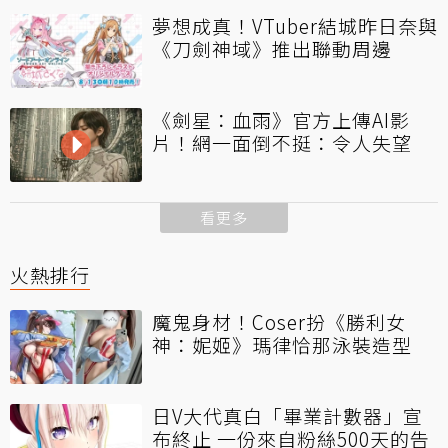
夢想成真！VTuber結城昨日奈與
《刀劍神域》推出聯動周邊
《劍星：血雨》官方上傳AI影
片！網一面倒不挺：令人失望
看更多
火熱排行
魔鬼身材！Coser扮《勝利女
神：妮姬》瑪律恰那泳裝造型
日V大代真白「畢業計數器」宣
布終止 一份來自粉絲500天的告