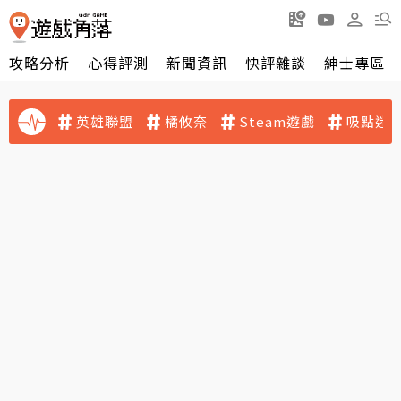
攻略分析
心得評測
新聞資訊
快評雜談
紳士專區
英雄聯盟
橘攸奈
Steam遊戲
吸點迷