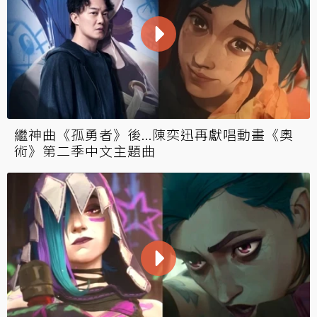
繼神曲《孤勇者》後...陳奕迅再獻唱動畫《奧
術》第二季中文主題曲