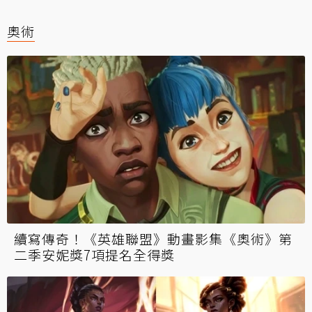
奧術
續寫傳奇！《英雄聯盟》動畫影集《奧術》第
二季安妮獎7項提名全得獎