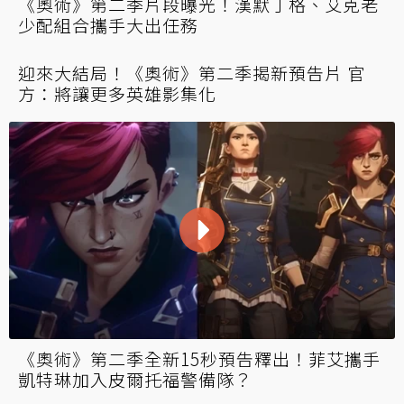
《奧術》第二季片段曝光！漢默丁格、艾克老
少配組合攜手大出任務
迎來大結局！《奧術》第二季揭新預告片 官
方：將讓更多英雄影集化