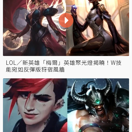
LOL／新英雄「梅爾」英雄聚光燈揭曉！W技
能宛如反彈版犽宿風牆