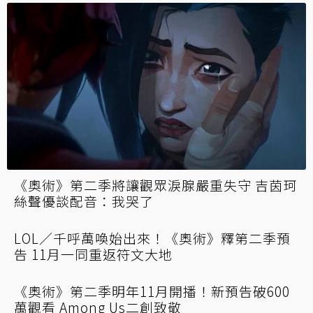
《奧術》第二季全新15秒預告釋出！菲艾攜手
凱特琳加入皮爾托福警備隊？