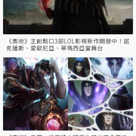
《奧術》主創鬆口3部LOL影視新作開發中！諾
克薩斯、愛歐尼亞、蒂瑪西亞當舞台