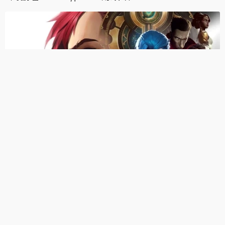
《奧術》第二季將讓觀眾淚腺嚴重失守 吉茵珂
絲聲優談配音：我哭了
LOL／千呼萬喚始出來！《奧術》釋第二季預
告 11月一同重返符文大地