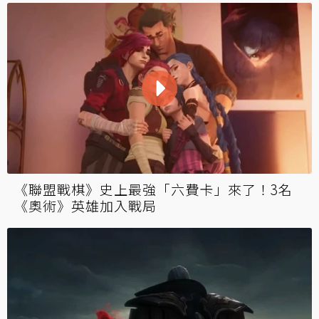
《聯盟戰棋》史上最強「六費卡」來了！3名
《奧術》英雄加入戰局