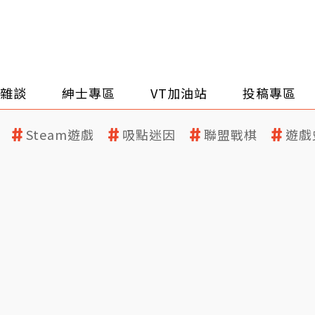
雜談
紳士專區
VT加油站
投稿專區
Steam遊戲
吸點迷因
聯盟戰棋
遊戲