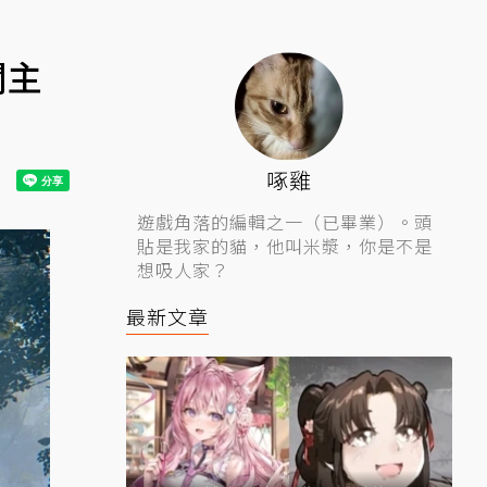
關主
啄雞
遊戲角落的編輯之一（已畢業）。頭
貼是我家的貓，他叫米漿，你是不是
想吸人家？
最新文章