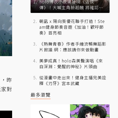
holo博衣小夜璃發現《活俠
傳》！大喊主角臉超醜 將確認遊
戲直播授權事宜
朝凪 x 陽向葵優花聯手打造！Ste
am健身節奏音遊《加油！歡呼節
奏》首亮相
《熱舞青春》作者手繪流暢舞蹈影
片掀議 網：應該請你來做動畫
美夢成真！holo森美聲演唱《來
自深淵：覺醒的神秘》片頭曲
從漫畫中走出來！健身主播完美詮
》，昨
釋《刃牙》宮本武藏
玩家對
最多瀏覽