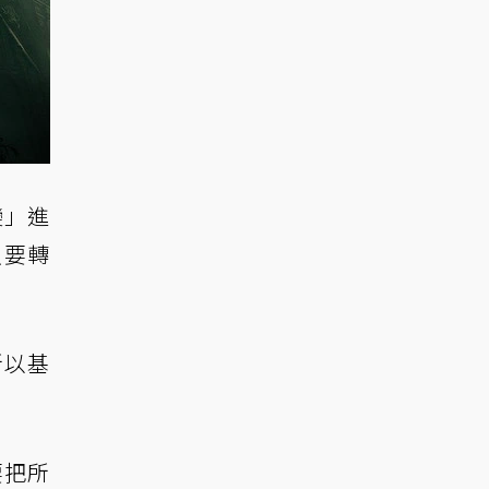
變」進
只要轉
所以基
要把所