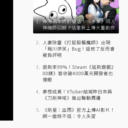
神隱兩年終於復活！《冰菓》同人
神繪師回歸 P站重新上傳大量創作
人妻除靈《打屁股驅魔師》出現
「梅川伊芙」Bug！這修了反而會
被負評吧
退款率99%！Steam《這款遊戲2
00鎂》營收破4000萬元開發者也
傻眼
夢想成真！VTuber結城昨日奈與
《刀劍神域》推出聯動周邊
《劍星：血雨》官方上傳AI影片！
網一面倒不挺：令人失望