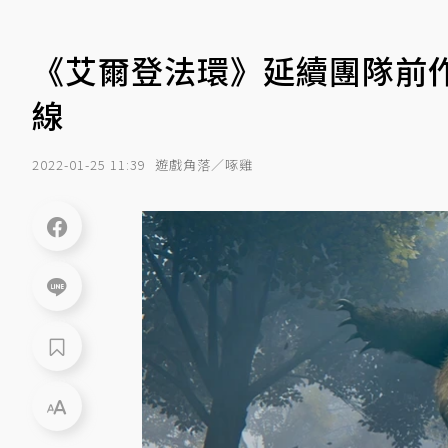
《艾爾登法環》延續團隊前作
線
2022-01-25 11:39
遊戲角落／啄雞