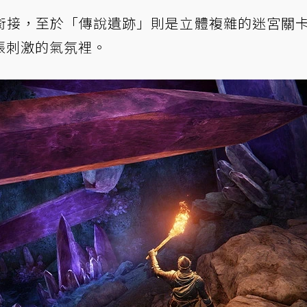
銜接，至於「傳說遺跡」則是立體複雜的迷宮關
張刺激的氣氛裡。