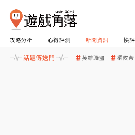
攻略分析
心得評測
新聞資訊
快評
話題傳送門
英雄聯盟
橘攸奈