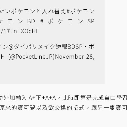
せたいポケモンと入れ替え
#ポケモン
ケモンBD
#ポケモンSP
om/17TnTXOcHl
イン@ダイパリメイク速報BDSP・ポ
@PocketLineJP)
November 28,
外加輸入 A+下+A+A，此時即算是完成自由學
原來的寶可夢以及欲交換的招式，跟另一隻寶