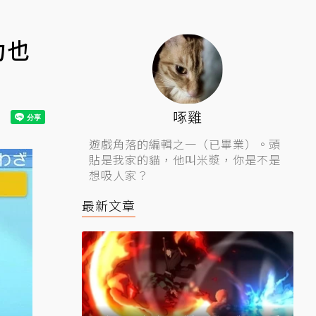
力也
啄雞
遊戲角落的編輯之一（已畢業）。頭
貼是我家的貓，他叫米漿，你是不是
想吸人家？
最新文章