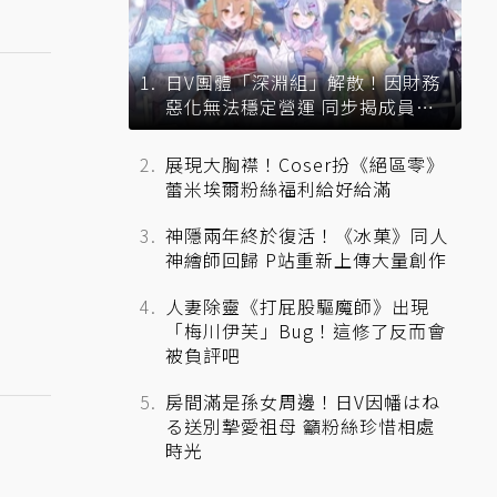
日V團體「深淵組」解散！因財務
惡化無法穩定營運 同步揭成員未
來去向
展現大胸襟！Coser扮《絕區零》
蕾米埃爾粉絲福利給好給滿
神隱兩年終於復活！《冰菓》同人
神繪師回歸 P站重新上傳大量創作
人妻除靈《打屁股驅魔師》出現
「梅川伊芙」Bug！這修了反而會
被負評吧
房間滿是孫女周邊！日V因幡はね
る送別摯愛祖母 籲粉絲珍惜相處
時光