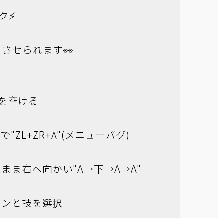
ク⚡
させられます👀
を空ける
"ZL+ZR+A"(メニューバグ)
まま右へ向かい"A→下→A→A"
モンと技を選択