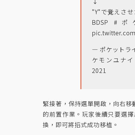
↓
"Y"で覚えさ
BDSP
#ポ
pic.twitter.c
— ポケットラ
ケモンユナイト (
2021
緊接著，保持選單開啟，向右移動
的前置作業。玩家後續只要選擇
換，即可將招式成功移植。