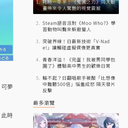
耗時一年半！《鬼滅之刃》同人動
畫帶來令人驚艷的視覺震撼
Steam語音派對《Moo Who?》學
習動物叫聲來躲避獵人
突破界線！日最新技術「V-Nad
e!」讓觸碰虛擬偶像更真實
青春洋溢！《完蛋！我被男同學包
圍了》體驗高中男生的歡樂日常
輸不起？日翻唱歌手被酸「比想像
中難聽500倍」惱羞成怒 隔天發片
寶可夢
反擊
最多瀏覽
，此時