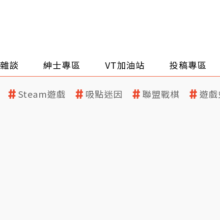
雜談
紳士專區
VT加油站
投稿專區
Steam遊戲
吸點迷因
聯盟戰棋
遊戲