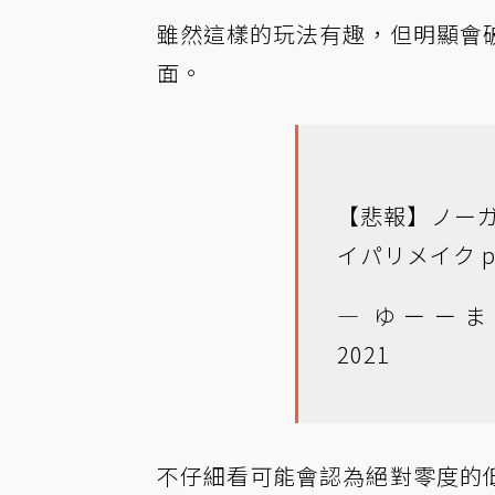
雖然這樣的玩法有趣，但明顯會
面。
【悲報】ノー
イパリメイク
p
— ゆーーまん 
2021
不仔細看可能會認為絕對零度的