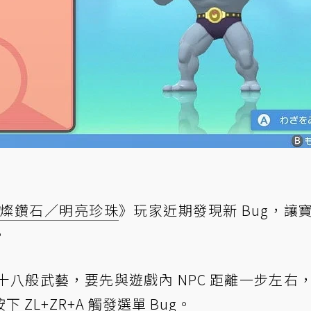
晶燦鑽石／明亮珍珠
》玩家近期發現新 Bug，讓
。
八般武藝，要先與遊戲內 NPC 距離一步左右
ZL+ZR+A 觸發選單 Bug。