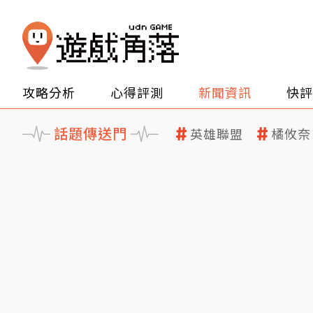
攻略分析
心得評測
新聞資訊
快評
話題傳送門
英雄聯盟
橘攸奈