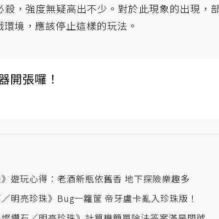
必殺，強度無疑高出不少。對於此現象的出現，
戲環境，應該停止這樣的玩法。
伺服器開張囉！
珠》遊玩心得：老酒新瓶依舊香 地下探險樂趣多
／明亮珍珠》Bug一籮筐 帝牙盧卡亂入珍珠版！
晶燦鑽石／明亮珍珠》計算機簡單除法答案滿是問號