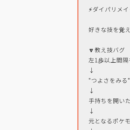
⚡ダイパリメイ
好きな技を覚え
🔽教え技バグ
左1歩以上間隔
↓
"つよさをみる"で
↓
手持ちを開いた
↓
元となるポケ