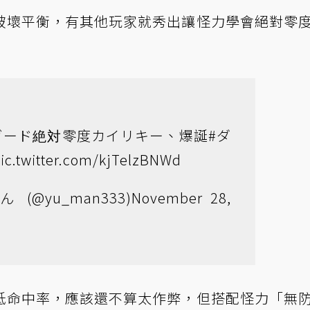
破壞平衡，有其他玩家就秀出讓怪力學會絕對零
ガード絶対零度カイリキー、爆誕
#ダ
ic.twitter.com/kjTelzBNWd
(@yu_man333)
November 28,
低命中率，應該還不算太作弊，但搭配怪力「無