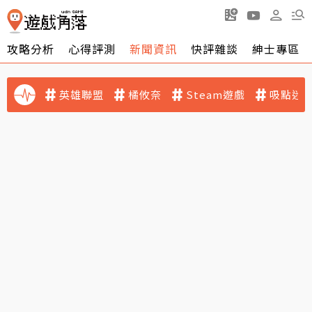
攻略分析
心得評測
新聞資訊
快評雜談
紳士專區
英雄聯盟
橘攸奈
Steam遊戲
吸點迷