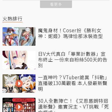
看更多
火熱排行
魔鬼身材！Coser扮《勝利女
神：妮姬》瑪律恰那泳裝造型
日V大代真白「畢業計數器」宣
布終止 一份來自粉絲500天的告
別
一直呻吟？VTuber詭異「抖動」
直播破130萬觀看 本人發最新聲
明
30人全數陣亡！《艾恩葛朗特迴
盪新聲》邀實況主、VT挑戰「死