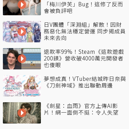
「梅川伊芙」Bug！這修了反而
會被負評吧
日V團體「深淵組」解散！因財
務惡化無法穩定營運 同步揭成員
未來去向
退款率99%！Steam《這款遊戲
200鎂》營收破4000萬元開發者
也傻眼
夢想成真！VTuber結城昨日奈與
《刀劍神域》推出聯動周邊
《劍星：血雨》官方上傳AI影
片！網一面倒不挺：令人失望