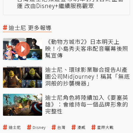
運 改由Disney+繼續服務觀眾
迪士尼 更多報導
《動物方城市2》日本明天上
映！小島秀夫客串配音曬幕後照
幫宣傳
迪士尼、環球影業聯合提告AI產
圖公司Midjourney！稱其「無底
洞般的抄襲機器」
迪士尼角色將陸續加入《要塞英
雄》：會維持每一個品牌形象的
完整性
迪士尼
Disney
台灣
漫威
星際大戰