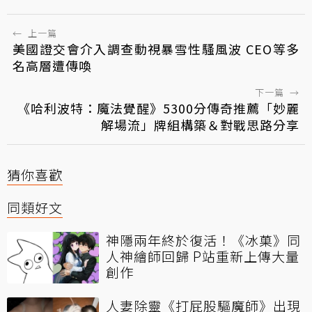
←
上一篇
美國證交會介入調查動視暴雪性騷風波 CEO等多
名高層遭傳喚
下一篇
→
《哈利波特：魔法覺醒》5300分傳奇推薦「妙麗
解場流」牌組構築＆對戰思路分享
猜你喜歡
同類好文
神隱兩年終於復活！《冰菓》同
人神繪師回歸 P站重新上傳大量
創作
人妻除靈《打屁股驅魔師》出現