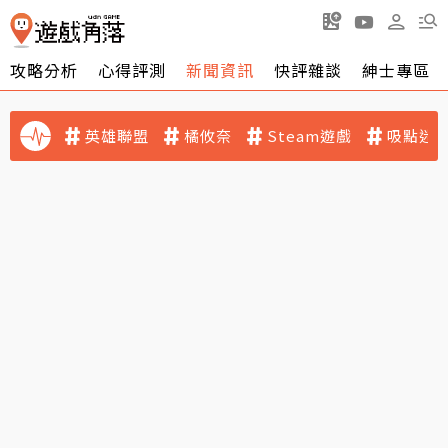
攻略分析
心得評測
新聞資訊
快評雜談
紳士專區
英雄聯盟
橘攸奈
Steam遊戲
吸點迷