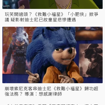
玩笑開過頭？《救難小福星》「小肥俠」掀爭
議 疑影射迪士尼已故童星悲慘遭遇
崩壞索尼克客串迪士尼《救難小福星》歸功超
強法務？ 導演：想感謝律師