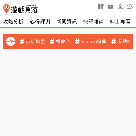
攻略分析
心得評測
新聞資訊
快評雜談
紳士專區
英雄聯盟
橘攸奈
Steam遊戲
吸點迷