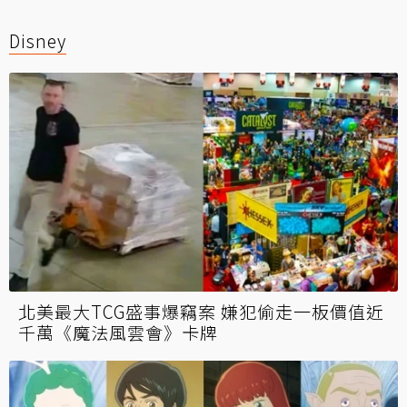
Disney
北美最大TCG盛事爆竊案 嫌犯偷走一板價值近
千萬《魔法風雲會》卡牌