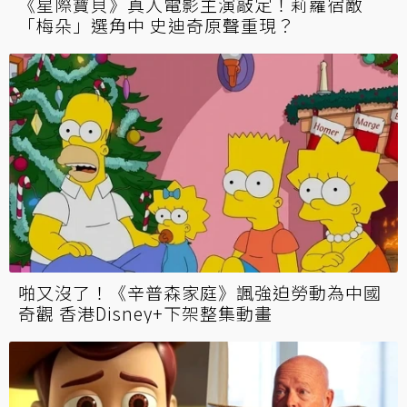
《星際寶貝》真人電影主演敲定！莉蘿宿敵
「梅朵」選角中 史迪奇原聲重現？
啪又沒了！《辛普森家庭》諷強迫勞動為中國
奇觀 香港Disney+下架整集動畫