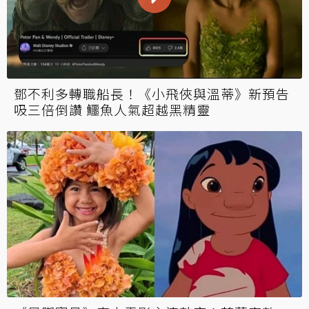
鄧不利多轉職船長！《小飛俠與溫蒂》新預告
吸三倍倒讚 鱷魚人氣超越黑精靈