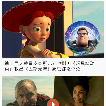
迪士尼大裁員皮克斯元老也鍘！《玩具總動
員》救星《巴斯光年》高管都沒倖免