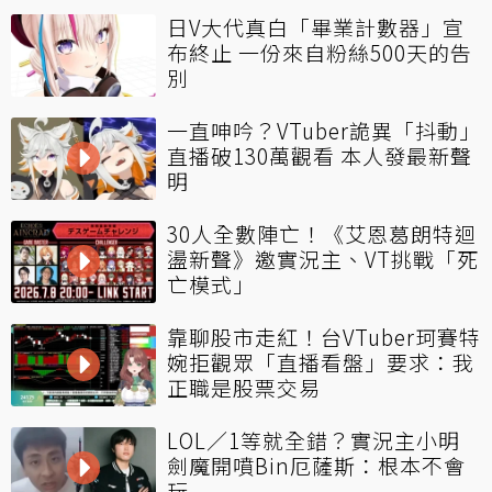
日V大代真白「畢業計數器」宣
布終止 一份來自粉絲500天的告
別
一直呻吟？VTuber詭異「抖動」
直播破130萬觀看 本人發最新聲
明
30人全數陣亡！《艾恩葛朗特迴
盪新聲》邀實況主、VT挑戰「死
亡模式」
靠聊股市走紅！台VTuber珂賽特
婉拒觀眾「直播看盤」要求：我
正職是股票交易
LOL／1等就全錯？實況主小明
劍魔開噴Bin厄薩斯：根本不會
玩