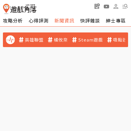
攻略分析
心得評測
新聞資訊
快評雜談
紳士專區
英雄聯盟
橘攸奈
Steam遊戲
吸點迷