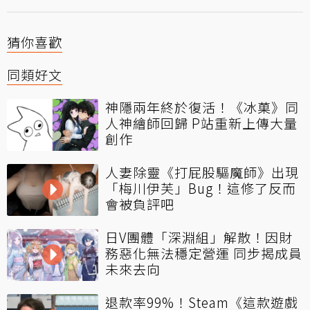
猜你喜歡
同類好文
神隱兩年終於復活！《冰菓》同
人神繪師回歸 P站重新上傳大量
創作
人妻除靈《打屁股驅魔師》出現
「梅川伊芙」Bug！這修了反而
會被負評吧
日V團體「深淵組」解散！因財
務惡化無法穩定營運 同步揭成員
未來去向
退款率99%！Steam《這款遊戲