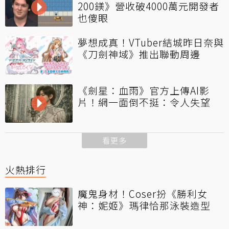
200鎂》營收破4000萬元開發者
也傻眼
夢想成真！VTuber結城昨日奈與
《刀劍神域》推出聯動周邊
《劍星：血雨》官方上傳AI影
片！網一面倒不挺：令人失望
看更多
火熱排行
魔鬼身材！Coser扮《勝利女
神：妮姬》瑪律恰那泳裝造型