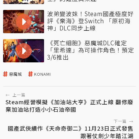
波弟變波妹！Steam國產極度好
評《棄海》登Switch 「原初海
神」DLC同步上線
《死亡細胞》惡魔城DLC確定
「里希達」為可操作角色！預定
3/6推出
惡魔城
KONAMI
←
上一篇
Steam經營模擬《加油站大亨》正式上線 翻修廢
棄加油站打造小小石油帝國
下一篇
→
國產武俠續作《天命奇御二》11月23日正式發售
跟著仗劍少年踏江湖