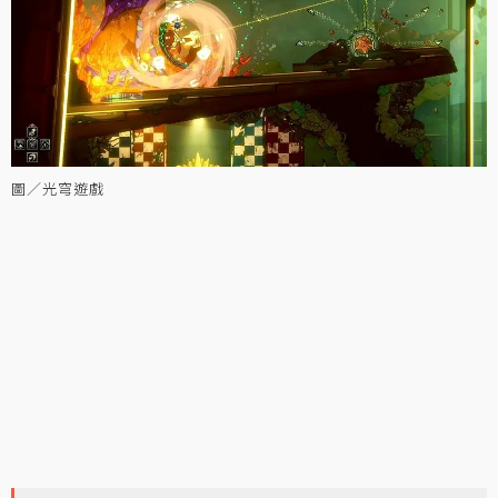
圖／光穹遊戲