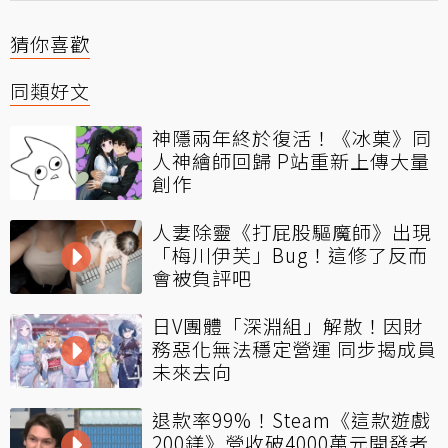
猜你喜歡
同類好文
神隱兩年終於復活！《冰菓》同
人神繪師回歸 P站重新上傳大量
創作
人妻除靈《打屁股驅魔師》出現
「梅川伊芙」Bug！這修了反而
會被負評吧
日V團體「深淵組」解散！因財
務惡化無法穩定營運 同步揭成員
未來去向
退款率99%！Steam《這款遊戲
200鎂》營收破4000萬元開發者