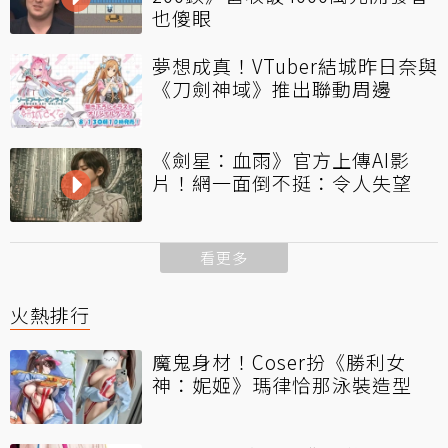
也傻眼
夢想成真！VTuber結城昨日奈與
《刀劍神域》推出聯動周邊
《劍星：血雨》官方上傳AI影
片！網一面倒不挺：令人失望
看更多
火熱排行
魔鬼身材！Coser扮《勝利女
神：妮姬》瑪律恰那泳裝造型