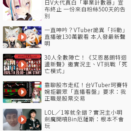
日V大代真白「畢業計數器」宣
布終止 一份來自粉絲500天的告
別
一直呻吟？VTuber詭異「抖動」
直播破130萬觀看 本人發最新聲
明
30人全數陣亡！《艾恩葛朗特迴
盪新聲》邀實況主、VT挑戰「死
亡模式」
靠聊股市走紅！台VTuber珂賽特
婉拒觀眾「直播看盤」要求：我
正職是股票交易
LOL／1等就全錯？實況主小明
劍魔開噴Bin厄薩斯：根本不會
玩