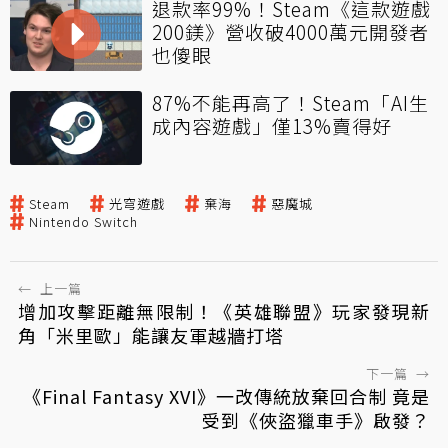
退款率99%！Steam《這款遊戲
200鎂》營收破4000萬元開發者
也傻眼
87%不能再高了！Steam「AI生
成內容遊戲」僅13%賣得好
Steam
光穹遊戲
棄海
惡魔城
Nintendo Switch
←
上一篇
增加攻擊距離無限制！《英雄聯盟》玩家發現新
角「米里歐」能讓友軍越牆打塔
下一篇
→
《Final Fantasy XVI》一改傳統放棄回合制 竟是
受到《俠盜獵車手》啟發？