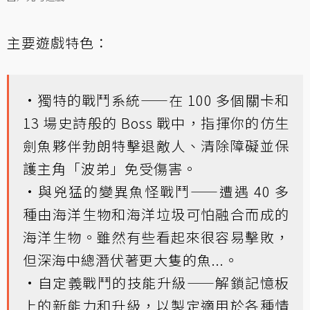
主要遊戲特色：
·獨特的戰鬥系統——在 100 多個關卡和
13 場史詩般的 Boss 戰中，指揮你的仿生
劍魚夥伴勃朗特擊退敵人、清除障礙並保
護主角「波弟」免受傷害。
·與兇猛的變異魚怪戰鬥——遭遇 40 多
種由海洋生物和海洋垃圾可怕融合而成的
海洋生物。雖然有些看起來很容易擊敗，
但深海中總潛伏著更大隻的魚...。
·自定義戰鬥的技能升級——解鎖記憶板
上的新能力和升級，以製定適用於各種情