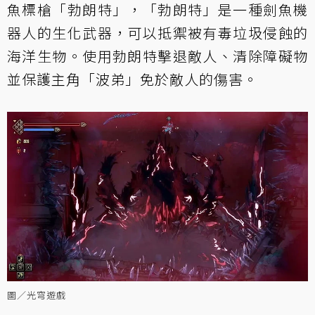
魚標槍「勃朗特」，「勃朗特」是一種劍魚機
器人的生化武器，可以抵禦被有毒垃圾侵蝕的
海洋生物。使用勃朗特擊退敵人、清除障礙物
並保護主角「波弟」免於敵人的傷害。
圖／光穹遊戲