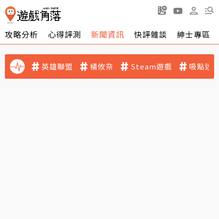
攻略分析
心得評測
新聞資訊
快評雜談
紳士專區
英雄聯盟
橘攸奈
Steam遊戲
吸點迷