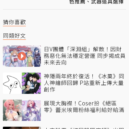
色推薦、武器道具選擇
猜你喜歡
同類好文
日V團體「深淵組」解散！因財
務惡化無法穩定營運 同步揭成員
未來去向
神隱兩年終於復活！《冰菓》同
人神繪師回歸 P站重新上傳大量
創作
展現大胸襟！Coser扮《絕區
零》蕾米埃爾粉絲福利給好給滿