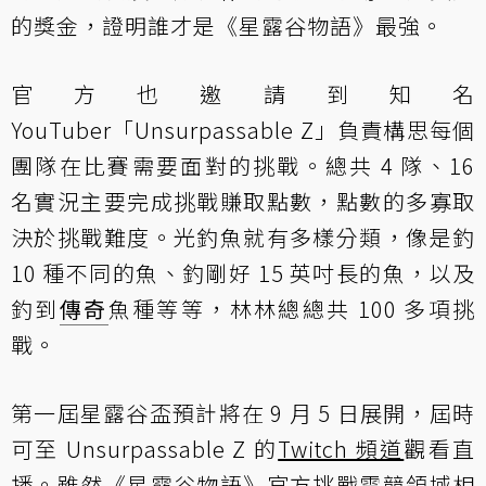
的獎金，證明誰才是《星露谷物語》最強。
官方也邀請到知名
YouTuber「Unsurpassable Z」負責構思每個
團隊在比賽需要面對的挑戰。總共 4 隊、16
名實況主要完成挑戰賺取點數，點數的多寡取
決於挑戰難度。光釣魚就有多樣分類，像是釣
10 種不同的魚、釣剛好 15 英吋長的魚，以及
釣到
傳奇
魚種等等，林林總總共 100 多項挑
戰。
第一屆星露谷盃預計將在 9 月 5 日展開，屆時
可至 Unsurpassable Z 的
Twitch 頻道
觀看直
播。雖然《星露谷物語》官方挑戰電競領域相