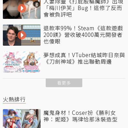
人妻除靈《打屁股驅魔師》出現
「梅川伊芙」Bug！這修了反而
會被負評吧
退款率99%！Steam《這款遊戲
200鎂》營收破4000萬元開發者
也傻眼
夢想成真！VTuber結城昨日奈與
《刀劍神域》推出聯動周邊
看更多
火熱排行
魔鬼身材！Coser扮《勝利女
神：妮姬》瑪律恰那泳裝造型