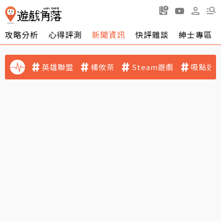
攻略分析
心得評測
新聞資訊
快評雜談
紳士專區
英雄聯盟
橘攸奈
Steam遊戲
吸點迷