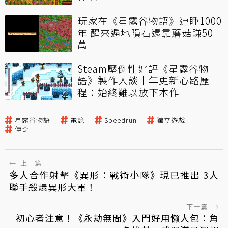
玩家在《星露谷物語》連睡1000
年 醒來遍地隕石還靠蘑菇賺50
萬
Steam壓倒性好評《星露谷物
語》製作人談十年更新心路歷
程：始終難以放下本作
星露谷物語
電競
Speedrun
獨立遊戲
傳奇
←
上一篇
多人合作射擊《異形：戰術小隊》現已推出 3人
聯手殺爆異形大軍！
下一篇
→
初心者注意！《永劫無間》入門好用懶人包：角