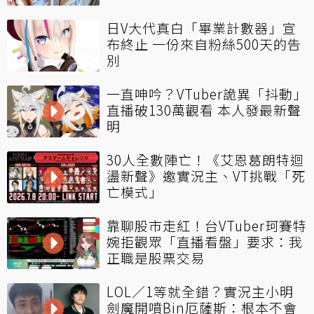
日V大代真白「畢業計數器」宣
布終止 一份來自粉絲500天的告
別
一直呻吟？VTuber詭異「抖動」
直播破130萬觀看 本人發最新聲
明
30人全數陣亡！《艾恩葛朗特迴
盪新聲》邀實況主、VT挑戰「死
亡模式」
靠聊股市走紅！台VTuber珂賽特
婉拒觀眾「直播看盤」要求：我
正職是股票交易
LOL／1等就全錯？實況主小明
劍魔開噴Bin厄薩斯：根本不會