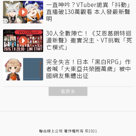
一直呻吟？VTuber詭異「抖動」
直播破130萬觀看 本人發最新聲
明
30人全數陣亡！《艾恩葛朗特迴
盪新聲》邀實況主、VT挑戰「死
亡模式」
完全失言！日本「黑白RPG」作
者喊「大東亞共榮圈萬歲」被中
國網友集體出征
看更多
聯合線上公司 著作權所有 ©2021