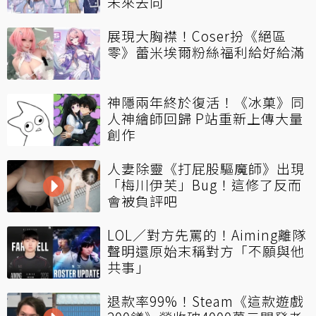
未來去向
展現大胸襟！Coser扮《絕區
零》蕾米埃爾粉絲福利給好給滿
神隱兩年終於復活！《冰菓》同
人神繪師回歸 P站重新上傳大量
創作
人妻除靈《打屁股驅魔師》出現
「梅川伊芙」Bug！這修了反而
會被負評吧
LOL／對方先罵的！Aiming離隊
聲明還原始末稱對方「不願與他
共事」
退款率99%！Steam《這款遊戲