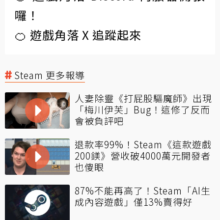
囉！
🍊 遊戲角落 X 追蹤起來
Steam 更多報導
人妻除靈《打屁股驅魔師》出現
「梅川伊芙」Bug！這修了反而
會被負評吧
退款率99%！Steam《這款遊戲
200鎂》營收破4000萬元開發者
也傻眼
87%不能再高了！Steam「AI生
成內容遊戲」僅13%賣得好