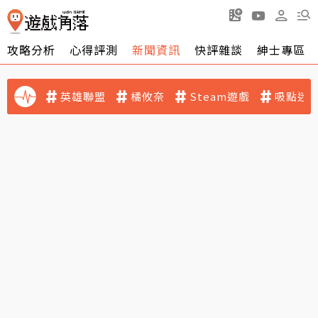
攻略分析
心得評測
新聞資訊
快評雜談
紳士專區
英雄聯盟
橘攸奈
Steam遊戲
吸點迷