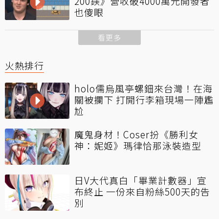
200鎂》營收破4000萬元開發者
也傻眼
看更多
火熱排行
holo儒烏風亭螺鈿來台灣！在海
關被攔下 打開行李箱現場一陣尷
尬
魔鬼身材！Coser扮《勝利女
神：妮姬》瑪律恰那泳裝造型
日V大代真白「畢業計數器」宣
布終止 一份來自粉絲500天的告
別