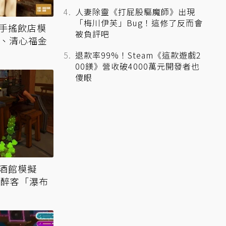
人妻除靈《打屁股驅魔師》出現
「梅川伊芙」Bug！這修了反而會
《手搖飲店模
被負評吧
嵐、清心福金
退款率99%！Steam《這款遊戲2
00鎂》營收破4000萬元開發者也
傻眼
《酒館模擬
心醉客「瀑布