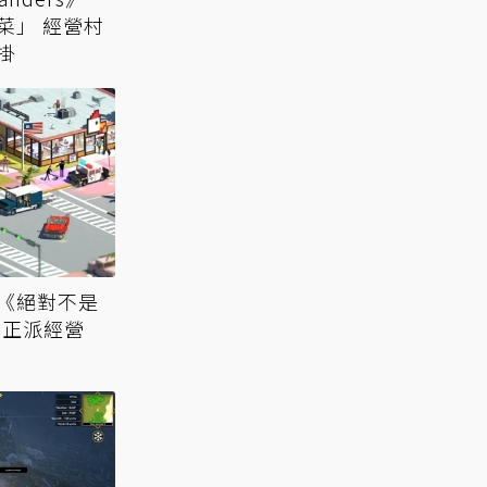
菜」 經營村
掛
《絕對不是
 正派經營