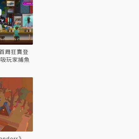
m首周狂賣登
碑吸玩家捕魚
anders》