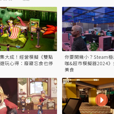
集大成！經營模擬《雙點
你要開幾小？Steam
遊玩心得：廢寢忘食也停
咖&超市模擬器2024
美食