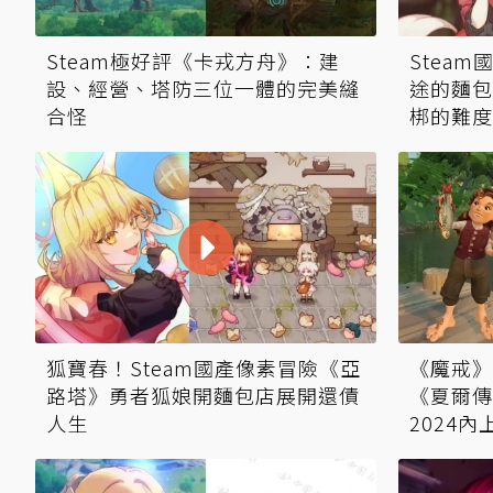
Steam極好評《卡戎方舟》：建
Stea
設、經營、塔防三位一體的完美縫
途的麵包
合怪
梆的難度
狐寶春！Steam國產像素冒險《亞
《魔戒》
路塔》勇者狐娘開麵包店展開還債
《夏爾傳
人生
2024內