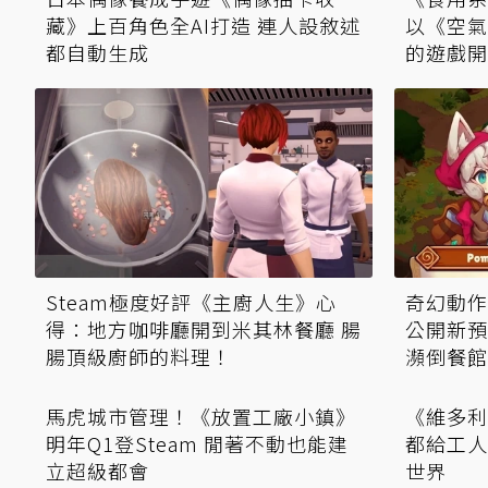
藏》上百角色全AI打造 連人設敘述
以《空氣
都自動生成
的遊戲開
Steam極度好評《主廚人生》心
奇幻動作Ro
得：地方咖啡廳開到米其林餐廳 腸
公開新預
腸頂級廚師的料理！
瀕倒餐館
《維多利
都給工人
世界