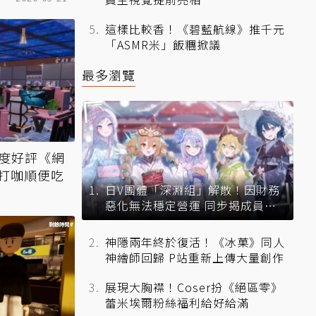
這樣比較香！《碧藍航線》推千元
「ASMR米」飯糰掀議
最多瀏覽
極度好評《網
》打咖順便吃
日V團體「深淵組」解散！因財務
惡化無法穩定營運 同步揭成員未
來去向
神隱兩年終於復活！《冰菓》同人
神繪師回歸 P站重新上傳大量創作
展現大胸襟！Coser扮《絕區零》
蕾米埃爾粉絲福利給好給滿