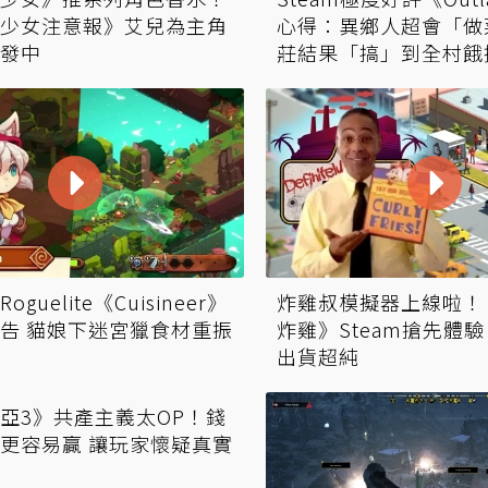
少女注意報》艾兒為主角
心得：異鄉人超會「做
發中
莊結果「搞」到全村餓
guelite《Cuisineer》
炸雞叔模擬器上線啦！
告 貓娘下迷宮獵食材重振
炸雞》Steam搶先體驗
出貨超純
亞3》共產主義太OP！錢
更容易贏 讓玩家懷疑真實