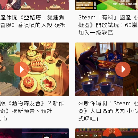
m國產休閒《亞路塔：狐狸狐
Steam「有料」國產
冒險》香噴噴的人設 硬梆
擬器》開放試玩！60
加入一級戰區
版《動物森友會》？新作
來哪你喝啊！Steam
奇》揭新預告、預計
器》大口喝酒吃肉 小
上市
式嘔吐」