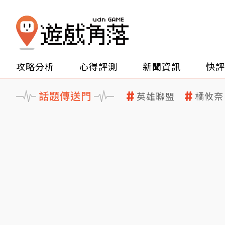
攻略分析
心得評測
新聞資訊
快評
話題傳送門
英雄聯盟
橘攸奈