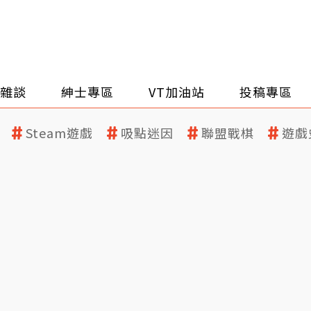
雜談
紳士專區
VT加油站
投稿專區
Steam遊戲
吸點迷因
聯盟戰棋
遊戲