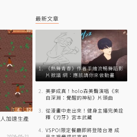
最新文章
《熱舞青春》作者手繪流暢舞蹈影
片掀議 網：應該請你來做動畫
美夢成真！holo森美聲演唱《來
自深淵：覺醒的神秘》片頭曲
從漫畫中走出來！健身主播完美詮
釋《刃牙》宮本武藏
奴役黑人加速生產
VSPO!限定餐廳即將登陸台港 成
2026-05-21
員主視覺提前亮相