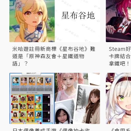
米哈遊註冊新商標《星布谷地》難
Stea
道是「原神森友會＋星鐵道物
卡牌結合
語」？
拿鐵吧！
日本偶像養成手遊《偶像抽卡收
《食用系