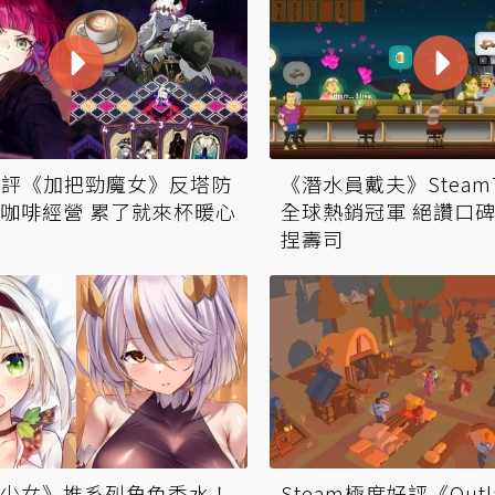
m好評《加把勁魔女》反塔防
《潛水員戴夫》Stea
咖啡經營 累了就來杯暖心
全球熱銷冠軍 絕讚口
捏壽司
少女》推系列角色香水！
Steam極度好評《Outl