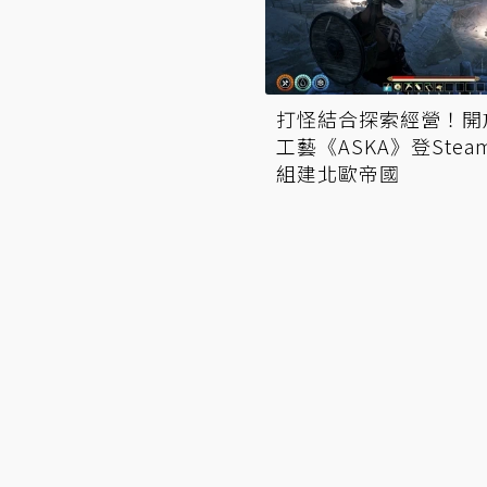
打怪結合探索經營！開
工藝《ASKA》登Stea
組建北歐帝國
晚間開海上壽司店！
4人建設模擬《復興公社
m好評《潛水員戴夫》深入藍
Steam發售 工業荒地
失落海洋文明
園