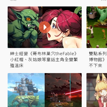
紳士經營《哥布林巢穴theFable》
雙點系列
小紅帽、灰姑娘等童話主角全變繁
博物館》
殖溫床
不下來