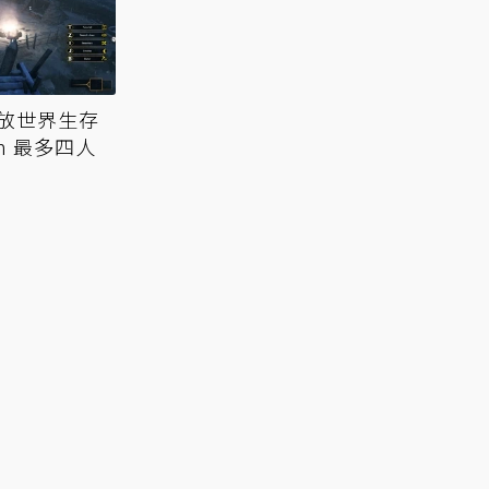
放世界生存
m 最多四人
》11月
重建遊民家