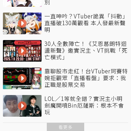
別
一直呻吟？VTuber詭異「抖動」
直播破130萬觀看 本人發最新聲
明
30人全數陣亡！《艾恩葛朗特迴
盪新聲》邀實況主、VT挑戰「死
亡模式」
靠聊股市走紅！台VTuber珂賽特
婉拒觀眾「直播看盤」要求：我
正職是股票交易
LOL／1等就全錯？實況主小明
劍魔開噴Bin厄薩斯：根本不會
玩
看更多