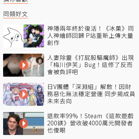
同類好文
神隱兩年終於復活！《冰菓》同
人神繪師回歸 P站重新上傳大量
創作
人妻除靈《打屁股驅魔師》出現
「梅川伊芙」Bug！這修了反而
會被負評吧
日V團體「深淵組」解散！因財
務惡化無法穩定營運 同步揭成員
未來去向
退款率99%！Steam《這款遊戲
200鎂》營收破4000萬元開發者
也傻眼