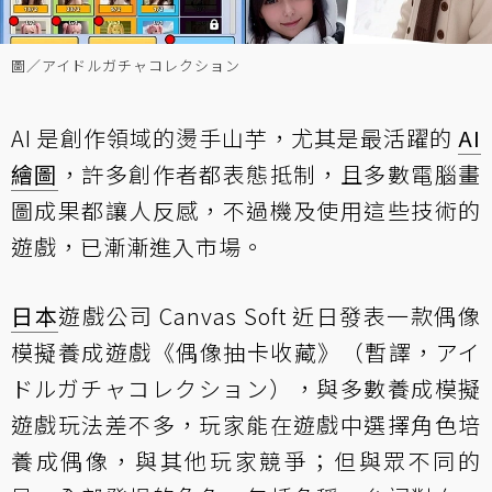
圖／アイドルガチャコレクション
AI 是創作領域的燙手山芋，尤其是最活躍的
AI
繪圖
，許多創作者都表態抵制，且多數電腦畫
圖成果都讓人反感，不過機及使用這些技術的
遊戲，已漸漸進入市場。
日本
遊戲公司 Canvas Soft 近日發表一款偶像
模擬養成遊戲《偶像抽卡收藏》（暫譯，アイ
ドルガチャコレクション），與多數養成模擬
遊戲玩法差不多，玩家能在遊戲中選擇角色培
養成偶像，與其他玩家競爭；但與眾不同的