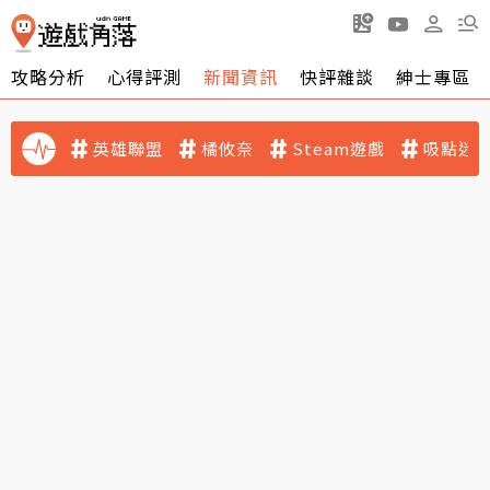
攻略分析
心得評測
新聞資訊
快評雜談
紳士專區
英雄聯盟
橘攸奈
Steam遊戲
吸點迷