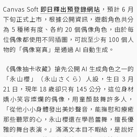
Canvas Soft
即日釋出預登錄網站
，預計 6 月
下旬正式上市，根據公開資訊，遊戲角色共分
為 5 種稀有度、各約 20 個偶像角色，由於每
位偶像都使用不同插圖，可說至少有 100 個人
物的「偶像寫真」是通過 AI 自動生成。
《偶像抽卡收藏》搶先公開 AI 生成角色之一的
「永山櫻」（永山さくら）人設，生日 3 月
21 日，現年 18 歲卻只有 145 公分，這位身材
嬌小笑容燦爛的偶像，用童顏鼓舞許多人，
「從他小小身體發出美妙聲音，能撫慰和療癒
那些聽眾的心，永山櫻還在學芭蕾舞，擅長優
雅的舞台表演。」滿滿文本目不暇給，是說好