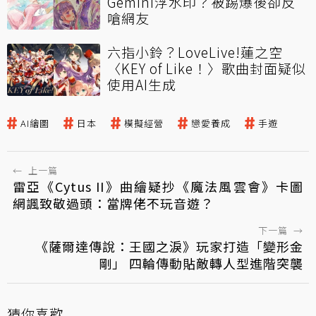
Gemini浮水印？被踢爆後卻反
嗆網友
六指小鈴？LoveLive!蓮之空
〈KEY of Like！〉歌曲封面疑似
使用AI生成
AI繪圖
日本
模擬經營
戀愛養成
手遊
←
上一篇
雷亞《Cytus II》曲繪疑抄《魔法風雲會》卡圖
網諷致敬過頭：當牌佬不玩音遊？
下一篇
→
《薩爾達傳說：王國之淚》玩家打造「變形金
剛」 四輪傳動貼敵轉人型進階突襲
猜你喜歡