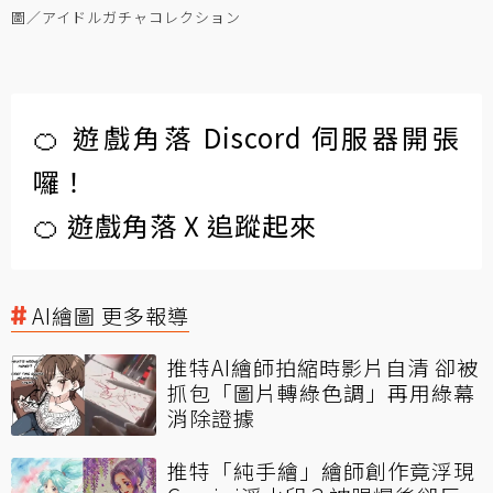
圖／アイドルガチャコレクション
🍊 遊戲角落 Discord 伺服器開張
囉！
🍊 遊戲角落 X 追蹤起來
AI繪圖 更多報導
推特AI繪師拍縮時影片自清 卻被
抓包「圖片轉綠色調」再用綠幕
消除證據
推特「純手繪」繪師創作竟浮現