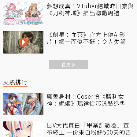
夢想成真！VTuber結城昨日奈與
《刀劍神域》推出聯動周邊
《劍星：血雨》官方上傳AI影
片！網一面倒不挺：令人失望
看更多
火熱排行
魔鬼身材！Coser扮《勝利女
神：妮姬》瑪律恰那泳裝造型
日V大代真白「畢業計數器」宣
布終止 一份來自粉絲500天的告