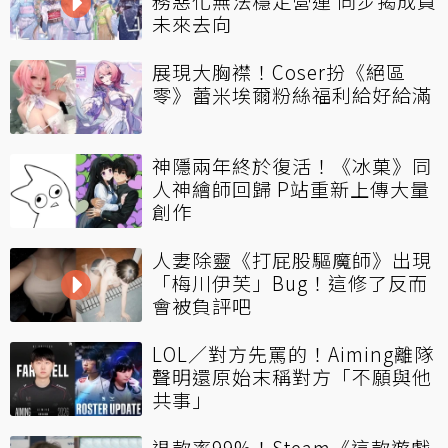
務惡化無法穩定營運 同步揭成員
未來去向
展現大胸襟！Coser扮《絕區
零》蕾米埃爾粉絲福利給好給滿
神隱兩年終於復活！《冰菓》同
人神繪師回歸 P站重新上傳大量
創作
人妻除靈《打屁股驅魔師》出現
「梅川伊芙」Bug！這修了反而
會被負評吧
LOL／對方先罵的！Aiming離隊
聲明還原始末稱對方「不願與他
共事」
退款率99%！Steam《這款遊戲