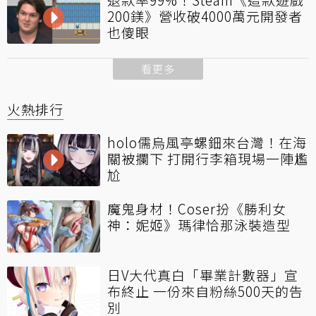
200鎂》營收破4000萬元開發者
也傻眼
看更多
火熱排行
holo儒烏風亭螺鈿來台灣！在海
關被攔下 打開行李箱現場一陣尷
尬
魔鬼身材！Coser扮《勝利女
神：妮姬》瑪律恰那泳裝造型
日V大代真白「畢業計數器」宣
布終止 一份來自粉絲500天的告
別