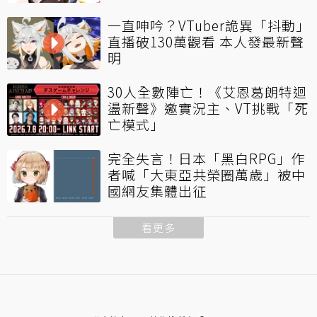
一直呻吟？VTuber詭異「抖動」
直播破130萬觀看 本人發最新聲
明
30人全數陣亡！《艾恩葛朗特迴
盪新聲》邀實況主、VT挑戰「死
亡模式」
完全失言！日本「黑白RPG」作
者喊「大東亞共榮圈萬歲」被中
國網友集體出征
看更多