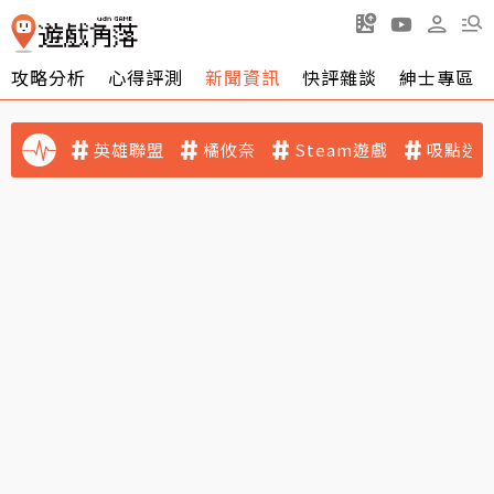
攻略分析
心得評測
新聞資訊
快評雜談
紳士專區
英雄聯盟
橘攸奈
Steam遊戲
吸點迷