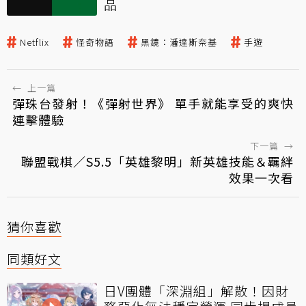
品
Netflix
怪奇物語
黑鏡：潘達斯奈基
手遊
←
上一篇
彈珠台發射！《彈射世界》 單手就能享受的爽快
連擊體驗
下一篇
→
聯盟戰棋／S5.5「英雄黎明」新英雄技能＆羈絆
效果一次看
猜你喜歡
同類好文
日V團體「深淵組」解散！因財