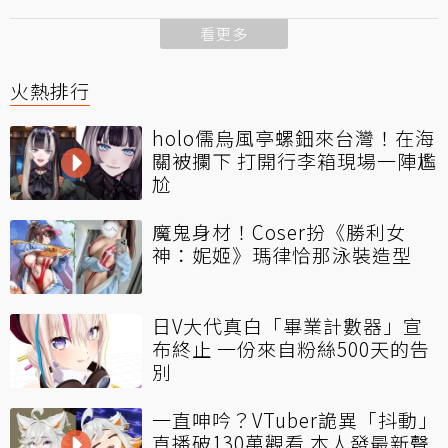
看更多
火熱排行
holo儒烏風亭螺鈿來台灣！在海
關被攔下 打開行李箱現場一陣尷
尬
魔鬼身材！Coser扮《勝利女
神：妮姬》瑪律恰那泳裝造型
日V大代真白「畢業計數器」宣
布終止 一份來自粉絲500天的告
別
一直呻吟？VTuber詭異「抖動」
直播破130萬觀看 本人發最新聲