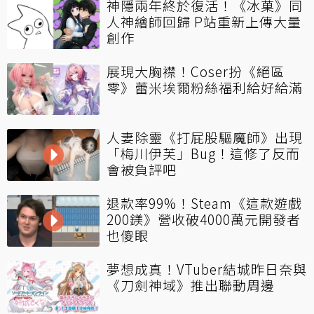
神隱兩年終於復活！《冰菓》同
人神繪師回歸 P站重新上傳大量
創作
展現大胸襟！Coser扮《絕區
零》蕾米埃爾粉絲福利給好給滿
人妻除靈《打屁股驅魔師》出現
「梅川伊芙」Bug！這修了反而
會被負評吧
退款率99%！Steam《這款遊戲
200鎂》營收破4000萬元開發者
也傻眼
夢想成真！VTuber結城昨日奈與
《刀劍神域》推出聯動周邊