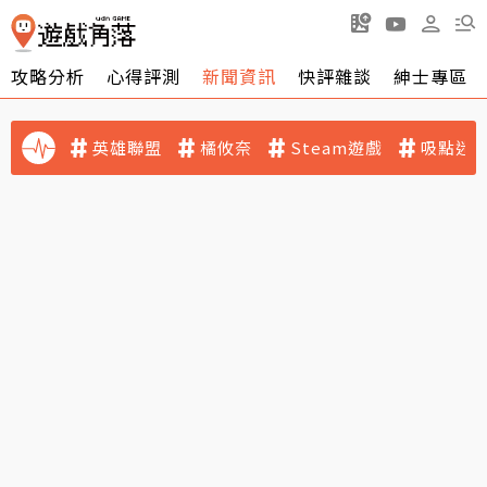
攻略分析
心得評測
新聞資訊
快評雜談
紳士專區
英雄聯盟
橘攸奈
Steam遊戲
吸點迷