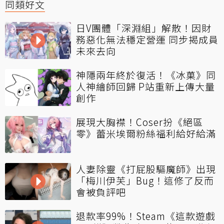
同類好文
日V團體「深淵組」解散！因財
務惡化無法穩定營運 同步揭成員
未來去向
神隱兩年終於復活！《冰菓》同
人神繪師回歸 P站重新上傳大量
創作
展現大胸襟！Coser扮《絕區
零》蕾米埃爾粉絲福利給好給滿
人妻除靈《打屁股驅魔師》出現
「梅川伊芙」Bug！這修了反而
會被負評吧
退款率99%！Steam《這款遊戲