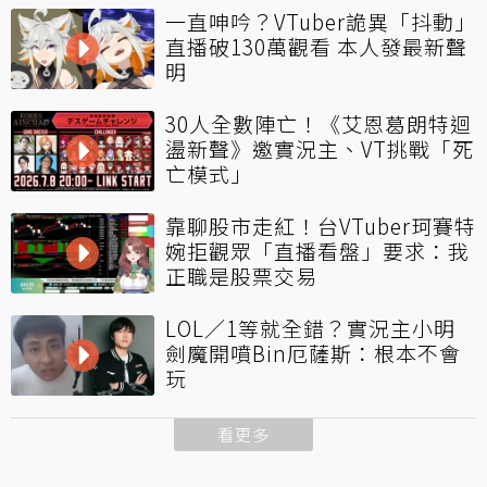
一直呻吟？VTuber詭異「抖動」
直播破130萬觀看 本人發最新聲
明
30人全數陣亡！《艾恩葛朗特迴
盪新聲》邀實況主、VT挑戰「死
亡模式」
靠聊股市走紅！台VTuber珂賽特
婉拒觀眾「直播看盤」要求：我
正職是股票交易
LOL／1等就全錯？實況主小明
劍魔開噴Bin厄薩斯：根本不會
玩
看更多