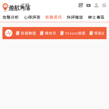
攻略分析
心得評測
新聞資訊
快評雜談
紳士專區
英雄聯盟
橘攸奈
Steam遊戲
吸點迷