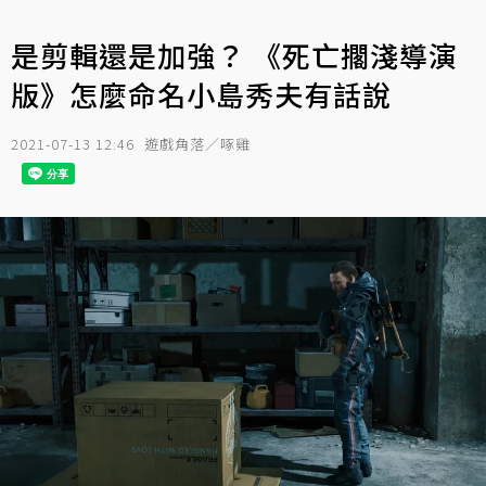
是剪輯還是加強？ 《死亡擱淺導演
版》怎麼命名小島秀夫有話說
2021-07-13 12:46
遊戲角落／啄雞