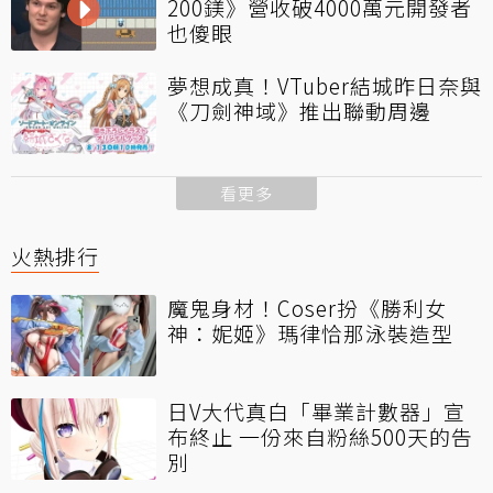
200鎂》營收破4000萬元開發者
也傻眼
夢想成真！VTuber結城昨日奈與
《刀劍神域》推出聯動周邊
看更多
火熱排行
魔鬼身材！Coser扮《勝利女
神：妮姬》瑪律恰那泳裝造型
日V大代真白「畢業計數器」宣
布終止 一份來自粉絲500天的告
別