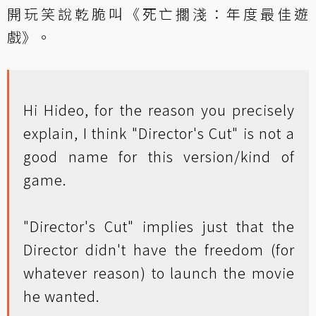
開玩笑說乾脆叫《死亡擱淺：年度最佳遊
戲》。
Hi Hideo, for the reason you precisely
explain, I think "Director's Cut" is not a
good name for this version/kind of
game.
"Director's Cut" implies just that the
Director didn't have the freedom (for
whatever reason) to launch the movie
he wanted.