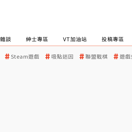
雜談
紳士專區
VT加油站
投稿專區
Steam遊戲
吸點迷因
聯盟戰棋
遊戲