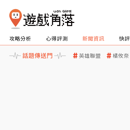
攻略分析
心得評測
新聞資訊
快評
話題傳送門
英雄聯盟
橘攸奈