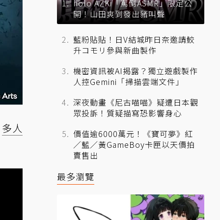
holo AZKi「罵倒ASMR」限定公
開！山田爽到發出豬叫聲
藍粉貼貼！日V結城昨日奈邀請鮫
升コモリ參與新曲製作
機密資訊被AI揭露？獨立遊戲製作
人控Gemini「掃描雲端文件」
深夜動畫《尼古喵喵》疑遭日本觀
眾投訴！質疑描寫恐影響身心
，
多人
價值逾6000萬元！《寶可夢》紅
／藍／黃GameBoy卡匣以天價拍
賣售出
最多瀏覽