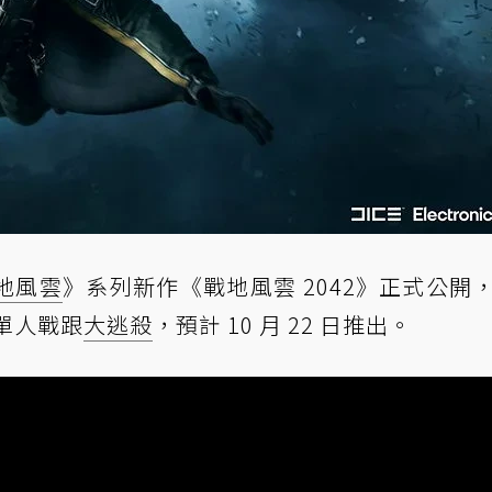
地風雲
》系列新作《戰地風雲 2042》正式公開
無單人戰跟
大逃殺
，預計 10 月 22 日推出。