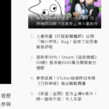
神隱兩年終於復活！《冰菓》同人
神繪師回歸 P站重新上傳大量創作
人妻除靈《打屁股驅魔師》出現
「梅川伊芙」Bug！這修了反而會
被負評吧
退款率99%！Steam《這款遊戲2
00鎂》營收破4000萬元開發者也
傻眼
夢想成真！VTuber結城昨日奈與
《刀劍神域》推出聯動周邊
《劍星：血雨》官方上傳AI影片！
引發歷
網一面倒不挺：令人失望
民參與