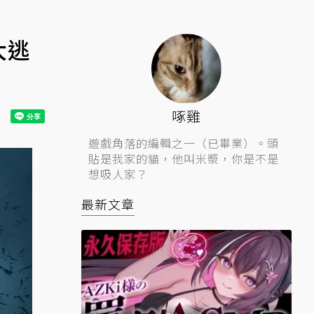
大逃
啄雞
遊戲角落的編輯之一（已畢業）。頭
貼是我家的貓，他叫米漿，你是不是
想吸人家？
最新文章