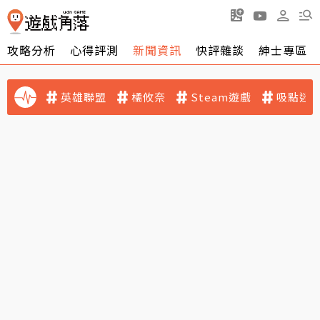
攻略分析
心得評測
新聞資訊
快評雜談
紳士專區
英雄聯盟
橘攸奈
Steam遊戲
吸點迷