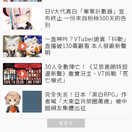
日V大代真白「畢業計數器」宣
布終止 一份來自粉絲500天的告
別
一直呻吟？VTuber詭異「抖動」
直播破130萬觀看 本人發最新聲
明
30人全數陣亡！《艾恩葛朗特迴
盪新聲》邀實況主、VT挑戰「死
亡模式」
完全失言！日本「黑白RPG」作
者喊「大東亞共榮圈萬歲」被中
國網友集體出征
看更多