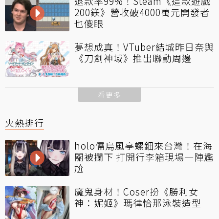
退款率99%！Steam《這款遊戲
200鎂》營收破4000萬元開發者
也傻眼
夢想成真！VTuber結城昨日奈與
《刀劍神域》推出聯動周邊
看更多
火熱排行
holo儒烏風亭螺鈿來台灣！在海
關被攔下 打開行李箱現場一陣尷
尬
魔鬼身材！Coser扮《勝利女
神：妮姬》瑪律恰那泳裝造型