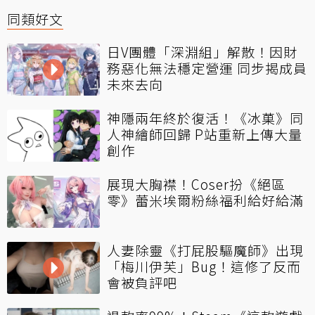
同類好文
日V團體「深淵組」解散！因財
務惡化無法穩定營運 同步揭成員
未來去向
神隱兩年終於復活！《冰菓》同
人神繪師回歸 P站重新上傳大量
創作
展現大胸襟！Coser扮《絕區
零》蕾米埃爾粉絲福利給好給滿
人妻除靈《打屁股驅魔師》出現
「梅川伊芙」Bug！這修了反而
會被負評吧