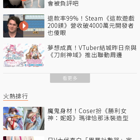
會被負評吧
退款率99%！Steam《這款遊戲
200鎂》營收破4000萬元開發者
也傻眼
夢想成真！VTuber結城昨日奈與
《刀劍神域》推出聯動周邊
看更多
火熱排行
魔鬼身材！Coser扮《勝利女
神：妮姬》瑪律恰那泳裝造型
日V大代真白「畢業計數器」宣