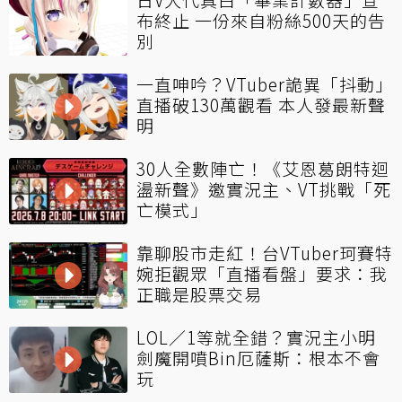
布終止 一份來自粉絲500天的告
別
一直呻吟？VTuber詭異「抖動」
直播破130萬觀看 本人發最新聲
明
30人全數陣亡！《艾恩葛朗特迴
盪新聲》邀實況主、VT挑戰「死
亡模式」
靠聊股市走紅！台VTuber珂賽特
婉拒觀眾「直播看盤」要求：我
正職是股票交易
LOL／1等就全錯？實況主小明
劍魔開噴Bin厄薩斯：根本不會
玩