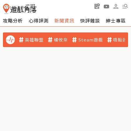
攻略分析
心得評測
新聞資訊
快評雜談
紳士專區
英雄聯盟
橘攸奈
Steam遊戲
吸點迷