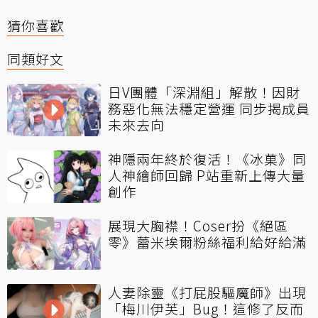
猜你喜歡
同類好文
日V團體「深淵組」解散！因財
務惡化無法穩定營運 同步揭成員
未來去向
神隱兩年終於復活！《冰菓》同
人神繪師回歸 P站重新上傳大量
創作
展現大胸襟！Coser扮《絕區
零》蕾米埃爾粉絲福利給好給滿
人妻除靈《打屁股驅魔師》出現
「梅川伊芙」Bug！這修了反而