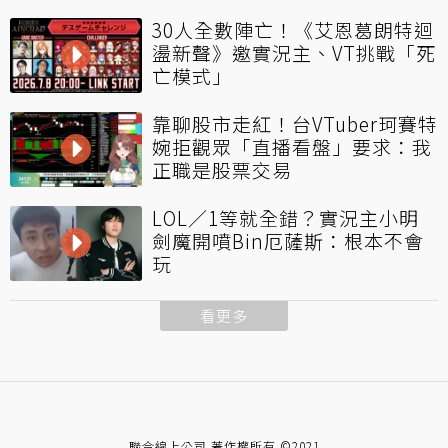
30人全數陣亡！《艾恩葛朗特迴
盪新聲》邀實況主、VT挑戰「死
亡模式」
靠聊股市走紅！台VTuber珂賽特
婉拒觀眾「直播看盤」要求：我
正職是股票交易
LOL／1等就全錯？實況主小明
劍魔開噴Bin厄薩斯：根本不會
玩
看更多
聯合線上公司 著作權所有 ©2021