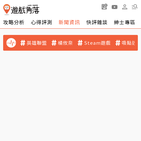
攻略分析
心得評測
新聞資訊
快評雜談
紳士專區
英雄聯盟
橘攸奈
Steam遊戲
吸點迷