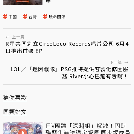
量
中國
台灣
玩命關頭
←
上一篇
R星共同創立CircoLoco Records唱片公司 6月4
日推出首張 EP
下一篇
→
LOL／「迷因戰隊」PSG推特提供客製化修圖服
務 River小心巴龍有毒啊！
猜你喜歡
同類好文
日V團體「深淵組」解散！因財
務惡化無法穩定營運 同步揭成員