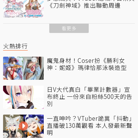
《刀劍神域》推出聯動周邊
看更多
火熱排行
魔鬼身材！Coser扮《勝利女
神：妮姬》瑪律恰那泳裝造型
日V大代真白「畢業計數器」宣
布終止 一份來自粉絲500天的告
別
一直呻吟？VTuber詭異「抖動」
直播破130萬觀看 本人發最新聲
明