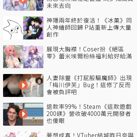
未來去向
神隱兩年終於復活！《冰菓》同
人神繪師回歸 P站重新上傳大量
創作
展現大胸襟！Coser扮《絕區
零》蕾米埃爾粉絲福利給好給滿
人妻除靈《打屁股驅魔師》出現
「梅川伊芙」Bug！這修了反而
會被負評吧
退款率99%！Steam《這款遊戲
200鎂》營收破4000萬元開發者
也傻眼
夢想成真！VTuber結城昨日奈與