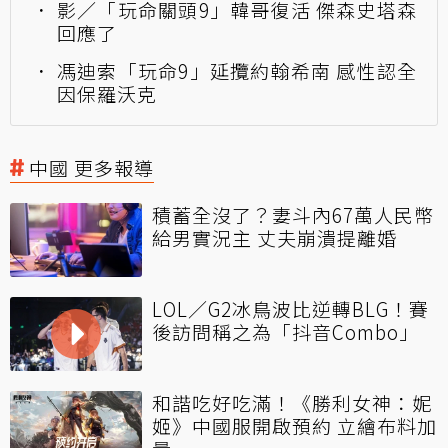
影／「玩命關頭9」韓哥復活 傑森史塔森
回應了
馮迪索「玩命9」延攬約翰希南 感性認全
因保羅沃克
中國 更多報導
積蓄全沒了？妻斗內67萬人民幣
給男實況主 丈夫崩潰提離婚
LOL／G2冰鳥波比逆轉BLG！賽
後訪問稱之為「抖音Combo」
和諧吃好吃滿！《勝利女神：妮
姬》中國服開啟預約 立繪布料加