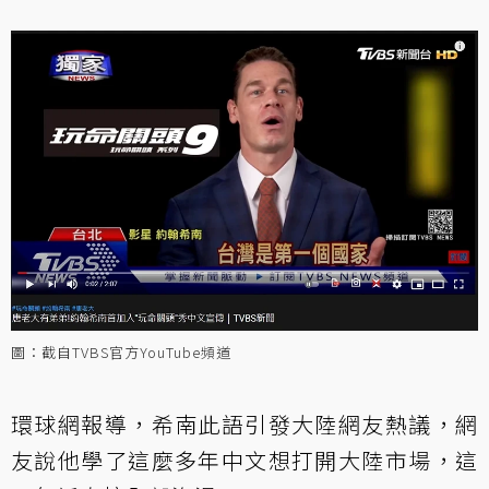
圖：截自TVBS官方YouTube頻道
環球網報導，希南此語引發大陸網友熱議，網
友說他學了這麼多年中文想打開大陸市場，這