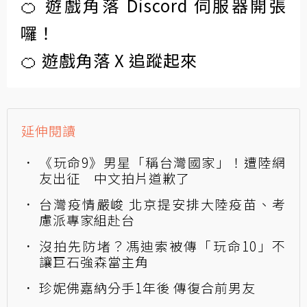
🍊 遊戲角落 Discord 伺服器開張
囉！
🍊 遊戲角落 X 追蹤起來
延伸閱讀
《玩命9》男星「稱台灣國家」！遭陸網
友出征 中文拍片道歉了
台灣疫情嚴峻 北京提安排大陸疫苗、考
慮派專家組赴台
沒拍先防堵？馮迪索被傳「玩命10」不
讓巨石強森當主角
珍妮佛嘉納分手1年後 傳復合前男友