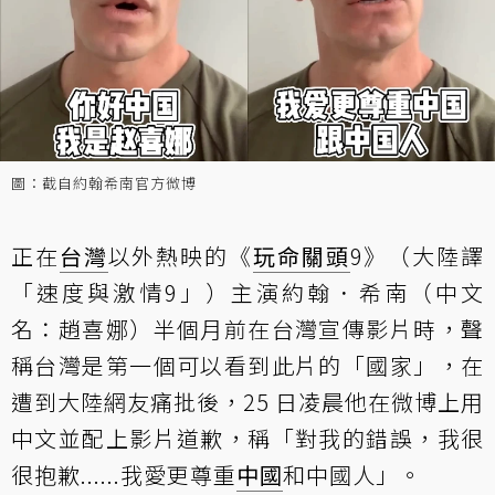
圖：截自約翰希南官方微博
正在
台灣
以外熱映的《
玩命關頭
9》（大陸譯
「速度與激情9」）主演約翰．希南（中文
名：趙喜娜）半個月前在台灣宣傳影片時，聲
稱台灣是第一個可以看到此片的「國家」，在
遭到大陸網友痛批後，25 日凌晨他在
微博上用
中文並配上影片道歉
，稱「對我的錯誤，我很
很抱歉......我愛更尊重
中國
和中國人」。