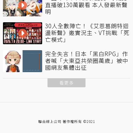
直播破130萬觀看 本人發最新聲
明
30人全數陣亡！《艾恩葛朗特迴
盪新聲》邀實況主、VT挑戰「死
亡模式」
完全失言！日本「黑白RPG」作
者喊「大東亞共榮圈萬歲」被中
國網友集體出征
看更多
聯合線上公司 著作權所有 ©2021