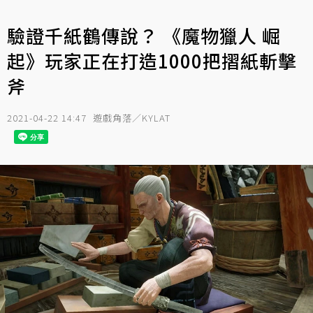
驗證千紙鶴傳說？ 《魔物獵人 崛
起》玩家正在打造1000把摺紙斬擊
斧
2021-04-22 14:47
遊戲角落／KYLAT