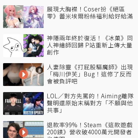
展現大胸襟！Coser扮《絕區
零》蕾米埃爾粉絲福利給好給滿
神隱兩年終於復活！《冰菓》同
人神繪師回歸 P站重新上傳大量
創作
人妻除靈《打屁股驅魔師》出現
「梅川伊芙」Bug！這修了反而
會被負評吧
LOL／對方先罵的！Aiming離隊
聲明還原始末稱對方「不願與他
共事」
退款率99%！Steam《這款遊戲
200鎂》營收破4000萬元開發者