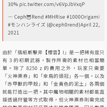
30%
pic.twitter.com/v6VpJbVxqP
— Ceph🦉Rend #MHRise #1000Origami
#モンハンライズ (@ceph0rend)
April 22,
2021
由於「摺紙斬擊斧【櫻雲】I」是一把稀有度只
有 3 的初期武器，製作所需的素材也相當簡
單。除了 8250 z 的費用之外，玩家只需要
「火神票券」和「傘鳥的頭冠」各一個，以及
「赤甲獸的甲殼」和「金黃色的泥土」各兩個
就能打造出一把。其中魔物相關的素材都能直
接透過狩獵等方式取得，但火神票券則需完成