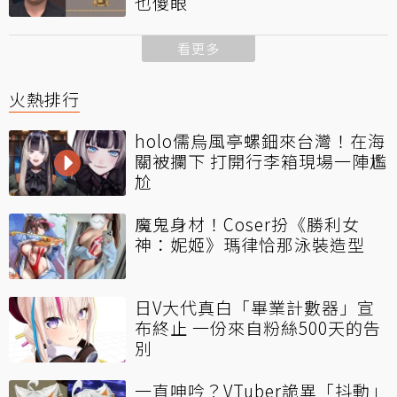
也傻眼
看更多
火熱排行
holo儒烏風亭螺鈿來台灣！在海
關被攔下 打開行李箱現場一陣尷
尬
魔鬼身材！Coser扮《勝利女
神：妮姬》瑪律恰那泳裝造型
日V大代真白「畢業計數器」宣
布終止 一份來自粉絲500天的告
別
一直呻吟？VTuber詭異「抖動」