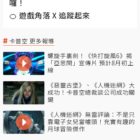
囉！
🍊 遊戲角落 X 追蹤起來
卡普空 更多報導
螺旋手裏劍！《快打旋風6》揭
「亞思閔」宣傳片 預計8月初上
線
《惡靈古堡》、《人機迷網》大
成功！卡普空總裁談公司成功關
鍵
《人機迷網》無雷評論：不是只
靠電子女兒當噱頭！充實有趣的
月球冒險傑作