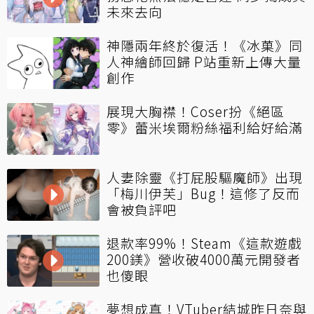
未來去向
神隱兩年終於復活！《冰菓》同
人神繪師回歸 P站重新上傳大量
創作
展現大胸襟！Coser扮《絕區
零》蕾米埃爾粉絲福利給好給滿
人妻除靈《打屁股驅魔師》出現
「梅川伊芙」Bug！這修了反而
會被負評吧
退款率99%！Steam《這款遊戲
200鎂》營收破4000萬元開發者
也傻眼
夢想成真！VTuber結城昨日奈與