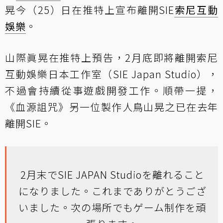
晃今（25）日在推特上宣布離開SIE
索尼互動
娛樂
。
山際眞晃在推特上預告，2月底即將離開索尼
互動娛樂日本工作室（SIE Japan Studio），
不過會持續從事遊戲開發工作。順帶一提，
《血源詛咒》另一位製作人鳥山晃之已在去年
離開SIE。
2月末でSIE JAPAN Studioを離れること
になりました。これまでありがとうござ
いました。次の場所でもゲーム制作を頑