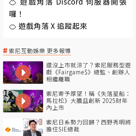
🍊 遊戲角落 Discord 伺服器開張
囉！
🍊 遊戲角落 X 追蹤起來
索尼互動娛樂 更多報導
還沒上市就涼了？索尼服務型遊
戲《Fairgame$》總監、創辦人
相繼離職
索尼寄予厚望！稱《失落星船：
馬拉松》大膽且創新 2025財年
內上市
索尼日系勢力回歸？西野秀明將
擔任SIE總裁