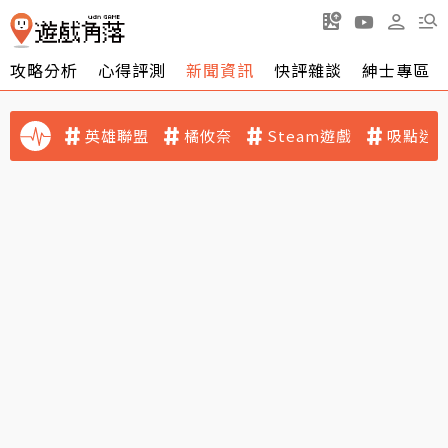
攻略分析
心得評測
新聞資訊
快評雜談
紳士專區
英雄聯盟
橘攸奈
Steam遊戲
吸點迷