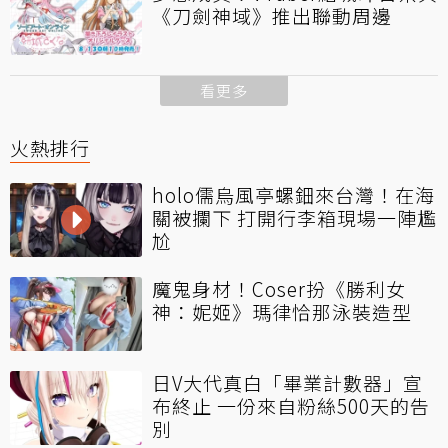
《刀劍神域》推出聯動周邊
看更多
火熱排行
holo儒烏風亭螺鈿來台灣！在海
關被攔下 打開行李箱現場一陣尷
尬
魔鬼身材！Coser扮《勝利女
神：妮姬》瑪律恰那泳裝造型
日V大代真白「畢業計數器」宣
布終止 一份來自粉絲500天的告
別