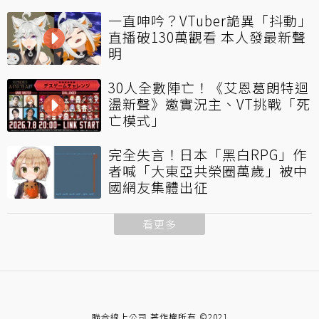
一直呻吟？VTuber詭異「抖動」
直播破130萬觀看 本人發最新聲
明
30人全數陣亡！《艾恩葛朗特迴
盪新聲》邀實況主、VT挑戰「死
亡模式」
完全失言！日本「黑白RPG」作
者喊「大東亞共榮圈萬歲」被中
國網友集體出征
看更多
聯合線上公司 著作權所有 ©2021