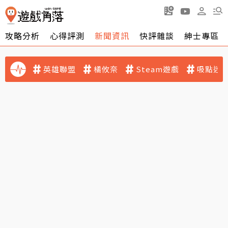
攻略分析
心得評測
新聞資訊
快評雜談
紳士專區
英雄聯盟
橘攸奈
Steam遊戲
吸點迷