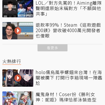
LOL／對方先罵的！Aiming離隊
聲明還原始末稱對方「不願與他
共事」
退款率99%！Steam《這款遊戲
200鎂》營收破4000萬元開發者
也傻眼
看更多
火熱排行
holo儒烏風亭螺鈿來台灣！在海
關被攔下 打開行李箱現場一陣尷
尬
魔鬼身材！Coser扮《勝利女
神：妮姬》瑪律恰那泳裝造型