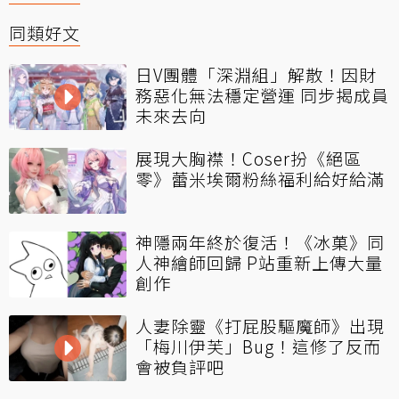
同類好文
日V團體「深淵組」解散！因財
務惡化無法穩定營運 同步揭成員
未來去向
展現大胸襟！Coser扮《絕區
零》蕾米埃爾粉絲福利給好給滿
神隱兩年終於復活！《冰菓》同
人神繪師回歸 P站重新上傳大量
創作
人妻除靈《打屁股驅魔師》出現
「梅川伊芙」Bug！這修了反而
會被負評吧