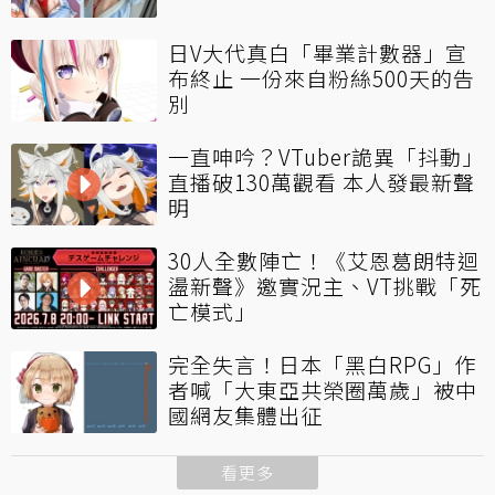
日V大代真白「畢業計數器」宣
布終止 一份來自粉絲500天的告
別
一直呻吟？VTuber詭異「抖動」
直播破130萬觀看 本人發最新聲
明
30人全數陣亡！《艾恩葛朗特迴
盪新聲》邀實況主、VT挑戰「死
亡模式」
完全失言！日本「黑白RPG」作
者喊「大東亞共榮圈萬歲」被中
國網友集體出征
看更多