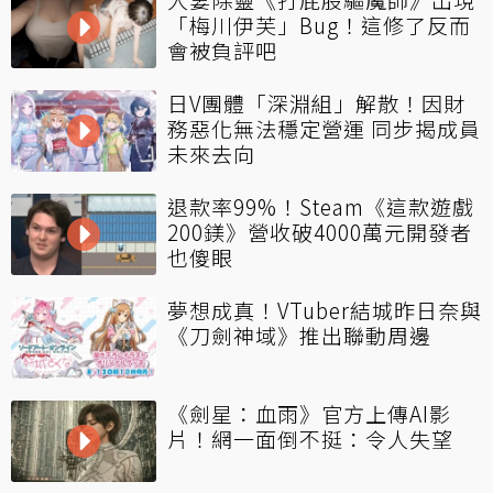
「梅川伊芙」Bug！這修了反而
會被負評吧
日V團體「深淵組」解散！因財
務惡化無法穩定營運 同步揭成員
未來去向
退款率99%！Steam《這款遊戲
200鎂》營收破4000萬元開發者
也傻眼
夢想成真！VTuber結城昨日奈與
《刀劍神域》推出聯動周邊
《劍星：血雨》官方上傳AI影
片！網一面倒不挺：令人失望