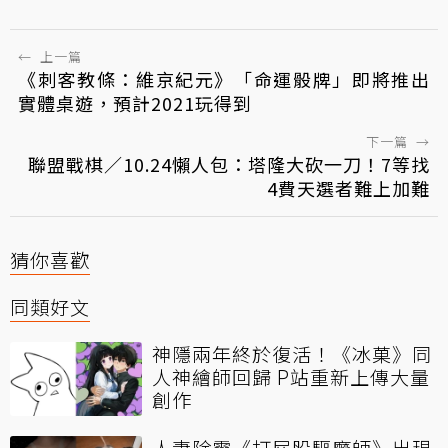
←
上一篇
《刺客教條：維京紀元》「命運骰牌」即將推出
實體桌遊，預計2021玩得到
下一篇
→
聯盟戰棋／10.24懶人包：塔隆大砍一刀！7等找
4費天選者難上加難
猜你喜歡
同類好文
神隱兩年終於復活！《冰菓》同
人神繪師回歸 P站重新上傳大量
創作
人妻除靈《打屁股驅魔師》出現