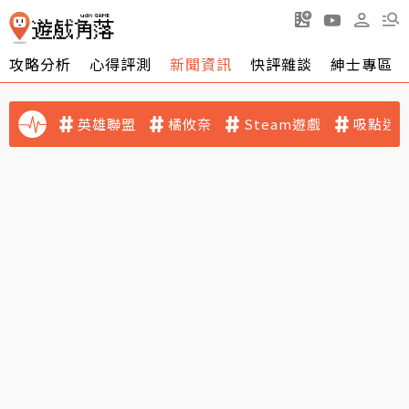
攻略分析
心得評測
新聞資訊
快評雜談
紳士專區
英雄聯盟
橘攸奈
Steam遊戲
吸點迷