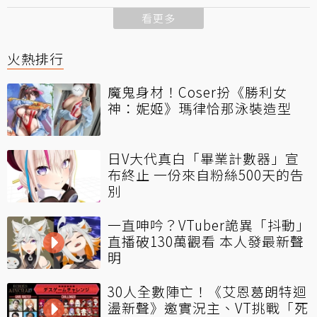
看更多
火熱排行
魔鬼身材！Coser扮《勝利女
神：妮姬》瑪律恰那泳裝造型
日V大代真白「畢業計數器」宣
布終止 一份來自粉絲500天的告
別
一直呻吟？VTuber詭異「抖動」
直播破130萬觀看 本人發最新聲
明
30人全數陣亡！《艾恩葛朗特迴
盪新聲》邀實況主、VT挑戰「死