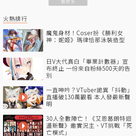
看更多
火熱排行
魔鬼身材！Coser扮《勝利女
神：妮姬》瑪律恰那泳裝造型
日V大代真白「畢業計數器」宣
布終止 一份來自粉絲500天的告
別
一直呻吟？VTuber詭異「抖動」
直播破130萬觀看 本人發最新聲
明
30人全數陣亡！《艾恩葛朗特迴
盪新聲》邀實況主、VT挑戰「死
亡模式」