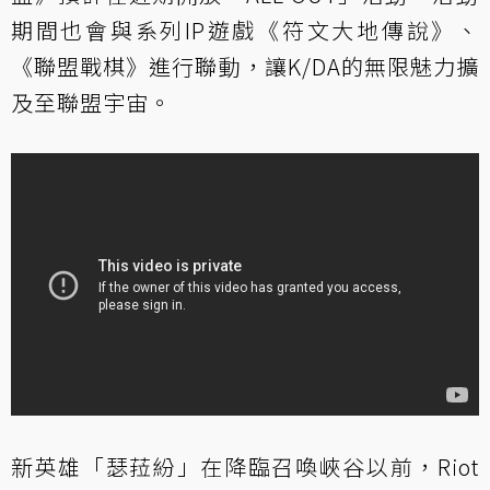
期間也會與系列IP遊戲《符文大地傳說》、
《聯盟戰棋》進行聯動，讓K/DA的無限魅力擴
及至聯盟宇宙。
新英雄「瑟菈紛」在降臨召喚峽谷以前，Riot