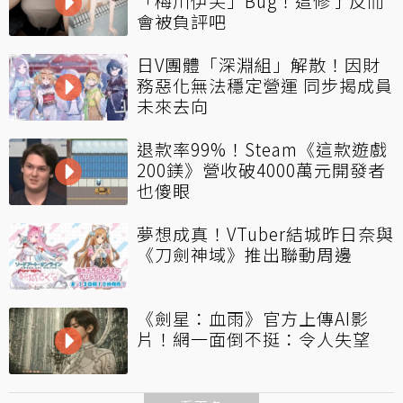
「梅川伊芙」Bug！這修了反而
會被負評吧
日V團體「深淵組」解散！因財
務惡化無法穩定營運 同步揭成員
未來去向
退款率99%！Steam《這款遊戲
200鎂》營收破4000萬元開發者
也傻眼
夢想成真！VTuber結城昨日奈與
《刀劍神域》推出聯動周邊
《劍星：血雨》官方上傳AI影
片！網一面倒不挺：令人失望