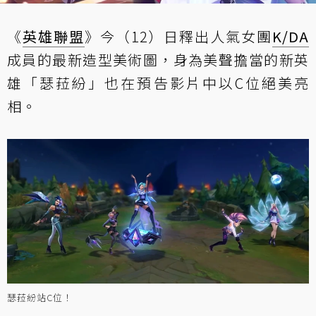
《
英雄聯盟
》今（12）日釋出人氣女團
K/DA
成員的最新造型美術圖，身為美聲擔當的新英
雄「瑟菈紛」也在預告影片中以C位絕美亮
相。
瑟菈紛站C位！