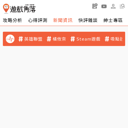
攻略分析
心得評測
新聞資訊
快評雜談
紳士專區
英雄聯盟
橘攸奈
Steam遊戲
吸點迷