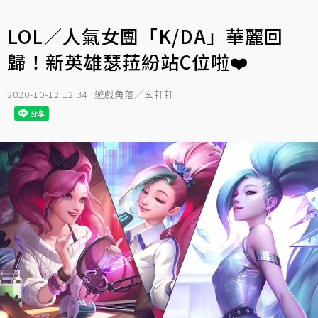
LOL／人氣女團「K/DA」華麗回
歸！新英雄瑟菈紛站C位啦❤️️
2020-10-12 12:34
遊戲角落／玄軒軒