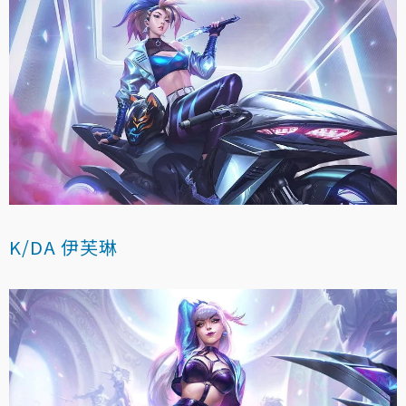
K/DA 伊芙琳