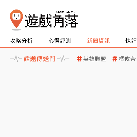
攻略分析
心得評測
新聞資訊
快評
話題傳送門
英雄聯盟
橘攸奈