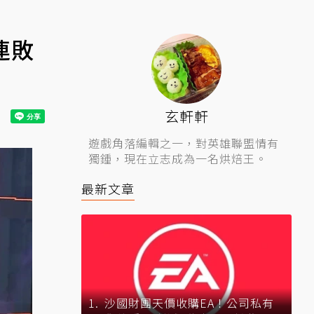
連敗
玄軒軒
遊戲角落編輯之一，對英雄聯盟情有
獨鍾，現在立志成為一名烘焙王。
最新文章
沙國財團天價收購EA！公司私有