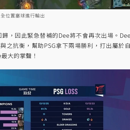
安全位置塞球進行輸出
將會回歸，因此緊急替補的Dee將不會再次出場。De
D與之抗衡，幫助PSG拿下兩場勝利，打出屬於
e最大的掌聲！