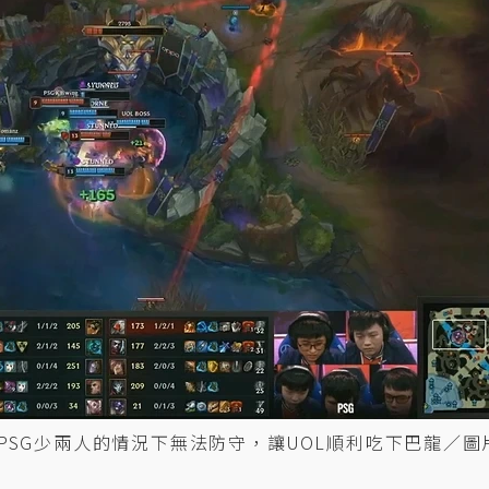
PSG少兩人的情況下無法防守，讓UOL順利吃下巴龍／圖