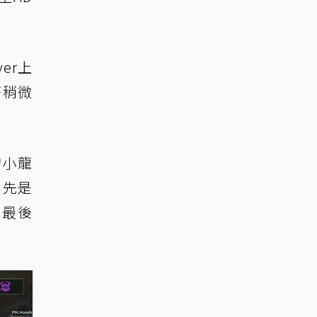
er上
濟稍微
的小龍
，先是
。最後