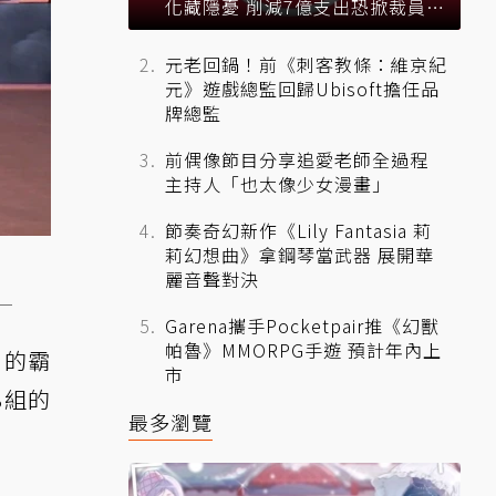
化藏隱憂 削減7億支出恐掀裁員風
暴？
元老回鍋！前《刺客教條：維京紀
元》遊戲總監回歸Ubisoft擔任品
牌總監
前偶像節目分享追愛老師全過程
主持人「也太像少女漫畫」
節奏奇幻新作《Lily Fantasia 莉
莉幻想曲》拿鋼琴當武器 展開華
麗音聲對決
】
Garena攜手Pocketpair推《幻獸
帕魯》MMORPG手遊 預計年內上
）的霸
市
B組的
最多瀏覽