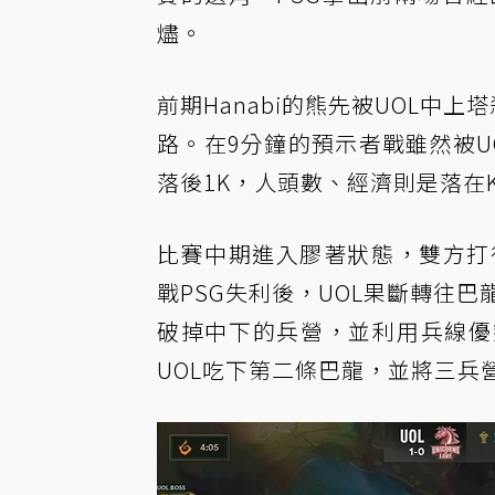
燼。
前期Hanabi的熊先被UOL中上
路。在9分鐘的預示者戰雖然被U
落後1K，人頭數、經濟則是落在K
比賽中期進入膠著狀態，雙方打
戰PSG失利後，UOL果斷轉往巴
破掉中下的兵營，並利用兵線優
UOL吃下第二條巴龍，並將三兵