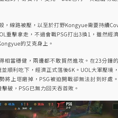
塔殺，線路被壓，以至於打野Kongyue需要持續Cov
OL重擊拿走，不過會戰PSG打出3換1，雖然經
ongyue的艾克身上。
得相當穩健，兩邊都不敢貿然進攻。在23分鐘
龍並順利吃下，經濟正式落後6K。UOL大軍壓境
勢將上塔磨掉，PSG被迫開戰卻無法討到好處
營擊破，PSG已無力回天吞首敗。