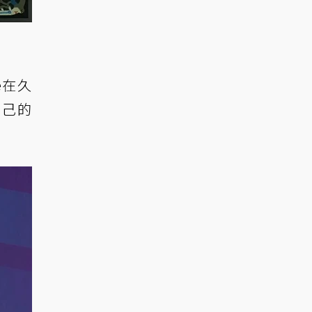
e在久
自己的