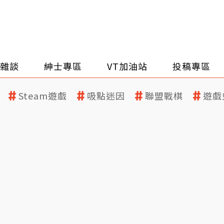
雜談
紳士專區
VT加油站
投稿專區
Steam遊戲
吸點迷因
聯盟戰棋
遊戲