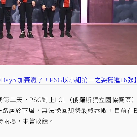
賽Day3 加賽贏了！PSG以小組第一之姿挺進16強
賽第二天，PSG對上LCL（俄羅斯獨立國協賽區
ve，PSG一路居於下風，無法挽回頹勢最終吞敗，目前在
連勝兩場，未嘗敗績。