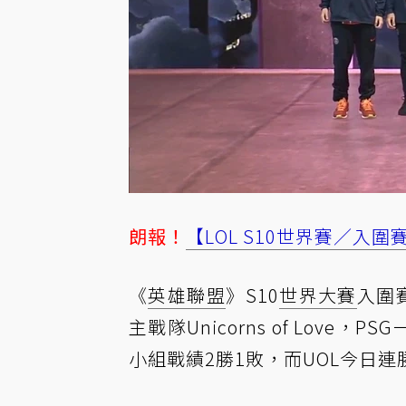
朗報！
【LOL S10世界賽／入圍
《
英雄聯盟
》S10
世界大賽
入圍
主戰隊Unicorns of Lo
小組戰績2勝1敗，而UOL今日