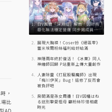
日V團體「深淵組」解散！因財務
惡化無法穩定營運 同步揭成員未
來去向
展現大胸襟！Coser扮《絕區零》
蕾米埃爾粉絲福利給好給滿
神隱兩年終於復活！《冰菓》同人
神繪師回歸 P站重新上傳大量創作
人妻除靈《打屁股驅魔師》出現
「梅川伊芙」Bug！這修了反而會
被負評吧
ts時，
房間滿是孫女周邊！日V因幡はね
二場比
る送別摯愛祖母 籲粉絲珍惜相處
時光
型AD