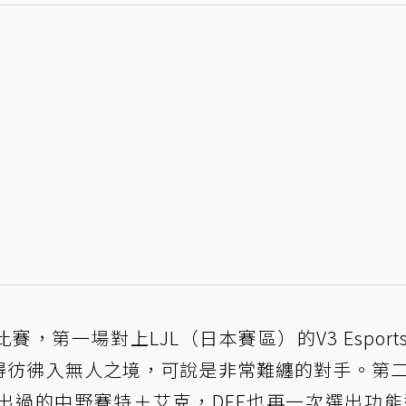
行兩場比賽，第一場對上LJL（日本賽區）的V3 Espor
丁玩得彷彿入無人之境，可說是非常難纏的對手。第
出過的中野賽特＋艾克，DEE也再一次選出功能