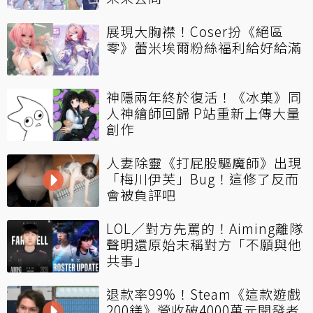
展現大胸襟！Coser扮《絕區
零》蕾米埃爾粉絲福利給好給滿
神隱兩年終於復活！《冰菓》同
人神繪師回歸 P站重新上傳大量
創作
人妻除靈《打屁股驅魔師》出現
「梅川伊芙」Bug！這修了反而
會被負評吧
LOL／對方先罵的！Aiming離隊
聲明還原始末稱對方「不願與他
共事」
退款率99%！Steam《這款遊戲
200鎂》營收破4000萬元開發者