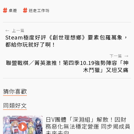
桌遊
迷走工作坊
←
上一篇
Steam極度好評《創世理想鄉》要素包羅萬象，
都給你玩就好了啊！
下一篇
→
聯盟戰棋／菁英激推！第四季10.19強勢陣容「神
木鬥獵」又坦又痛
猜你喜歡
同類好文
日V團體「深淵組」解散！因財
務惡化無法穩定營運 同步揭成員
未來去向