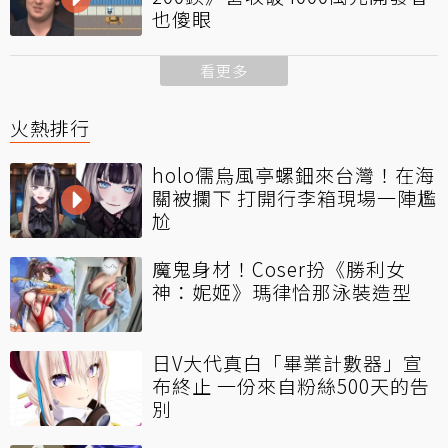
也傻眼
看更多
火熱排行
holo儒烏風亭螺鈿來台灣！在海
關被攔下 打開行李箱現場一陣尷
尬
魔鬼身材！Coser扮《勝利女
神：妮姬》瑪律恰那泳裝造型
日V大代真白「畢業計數器」宣
布終止 一份來自粉絲500天的告
別