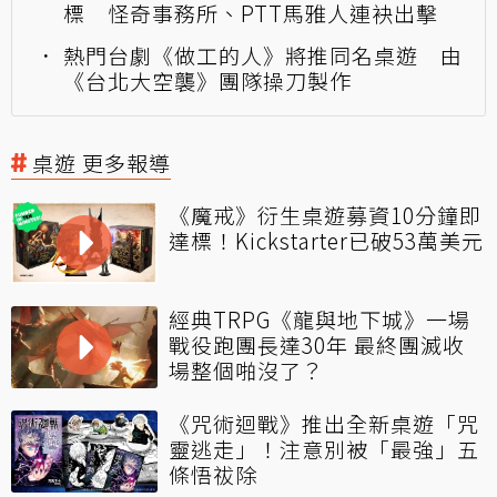
標 怪奇事務所、PTT馬雅人連袂出擊
熱門台劇《做工的人》將推同名桌遊 由
《台北大空襲》團隊操刀製作
桌遊 更多報導
《魔戒》衍生桌遊募資10分鐘即
達標！Kickstarter已破53萬美元
經典TRPG《龍與地下城》一場
戰役跑團長達30年 最終團滅收
場整個啪沒了？
《咒術迴戰》推出全新桌遊「咒
靈逃走」！注意別被「最強」五
條悟祓除