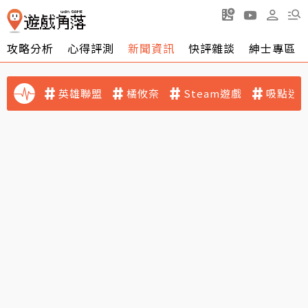
攻略分析
心得評測
新聞資訊
快評雜談
紳士專區
英雄聯盟
橘攸奈
Steam遊戲
吸點迷