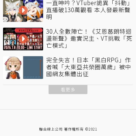
一直呻吟？VTuber詭異「抖動」
直播破130萬觀看 本人發最新聲
明
30人全數陣亡！《艾恩葛朗特迴
盪新聲》邀實況主、VT挑戰「死
亡模式」
完全失言！日本「黑白RPG」作
者喊「大東亞共榮圈萬歲」被中
國網友集體出征
看更多
聯合線上公司 著作權所有 ©2021