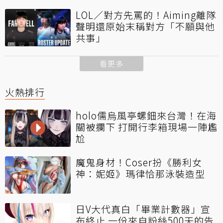
LOL／對方先罵的！Aiming離隊
聲明還原始末稱對方「不願與他
共事」
看更多
火熱排行
holo儒烏風亭螺鈿來台灣！在海
關被攔下 打開行李箱現場一陣尷
尬
魔鬼身材！Coser扮《勝利女
神：妮姬》瑪律恰那泳裝造型
日V大代真白「畢業計數器」宣
布終止 一份來自粉絲500天的告