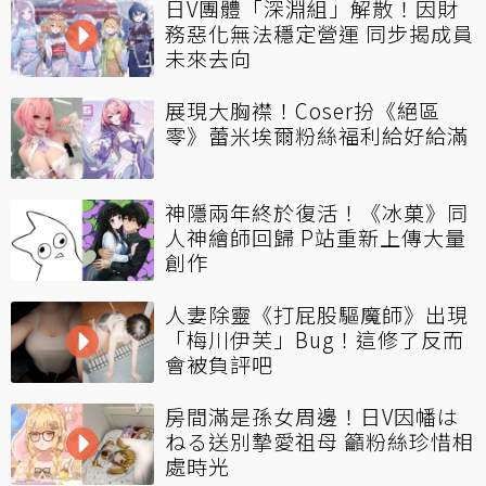
日V團體「深淵組」解散！因財
務惡化無法穩定營運 同步揭成員
未來去向
展現大胸襟！Coser扮《絕區
零》蕾米埃爾粉絲福利給好給滿
神隱兩年終於復活！《冰菓》同
人神繪師回歸 P站重新上傳大量
創作
人妻除靈《打屁股驅魔師》出現
「梅川伊芙」Bug！這修了反而
會被負評吧
房間滿是孫女周邊！日V因幡は
ねる送別摯愛祖母 籲粉絲珍惜相
處時光