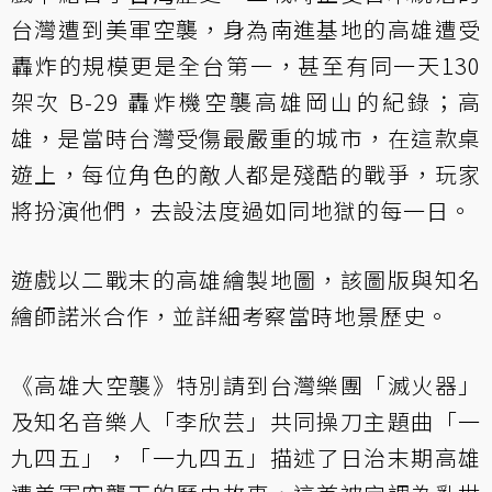
台灣遭到美軍空襲，身為南進基地的高雄遭受
轟炸的規模更是全台第一，甚至有同一天130
架次 B-29 轟炸機空襲高雄岡山的紀錄；高
雄，是當時台灣受傷最嚴重的城市，在這款桌
遊上，每位角色的敵人都是殘酷的戰爭，玩家
將扮演他們，去設法度過如同地獄的每一日。
遊戲以二戰末的高雄繪製地圖，該圖版與知名
繪師諾米合作，並詳細考察當時地景歷史。
《高雄大空襲》特別請到台灣樂團「滅火器」
及知名音樂人「李欣芸」共同操刀主題曲「一
九四五」，「一九四五」描述了日治末期高雄