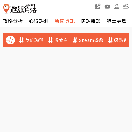
攻略分析
心得評測
新聞資訊
快評雜談
紳士專區
英雄聯盟
橘攸奈
Steam遊戲
吸點迷