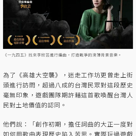
《一九四五》找來李欣芸進行編曲，打造戰爭的滂薄背景音樂。
為了《高雄大空襲》，迷走工作坊更曾走上街
頭進行訪問，超過八成的台灣民眾對這段歷史
毫無印象，遊戲團隊期許藉這首歌喚醒台灣人
民對土地價值的認同。
他們說：「創作初期，擔任詞曲的大正一度對
如何用歌曲表現歷史陷入苦思。實際玩過遊戲