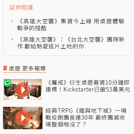
延伸閱讀
《高雄大空襲》集資今上線 用桌遊體驗
戰爭的殘酷
《高雄大空襲》：《台北大空襲》團隊新
作 獻給熱愛這片土地的你
桌遊 更多報導
《魔戒》衍生桌遊募資10分鐘即
達標！Kickstarter已破53萬美元
經典TRPG《龍與地下城》一場
戰役跑團長達30年 最終團滅收
場整個啪沒了？