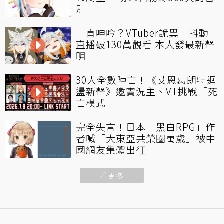
別
一直呻吟？VTuber詭異「抖動」
直播破130萬觀看 本人發最新聲
明
30人全數陣亡！《艾恩葛朗特迴
盪新聲》邀實況主、VT挑戰「死
亡模式」
完全失言！日本「黑白RPG」作
者喊「大東亞共榮圈萬歲」被中
國網友集體出征
看更多