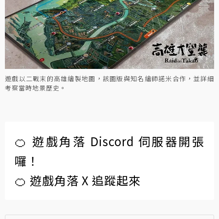
遊戲以二戰末的高雄繪製地圖，該圖版與知名繪師諾米合作，並詳細
考察當時地景歷史。
🍊 遊戲角落 Discord 伺服器開張
囉！
🍊 遊戲角落 X 追蹤起來