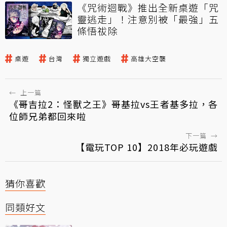
《咒術迴戰》推出全新桌遊「咒
靈逃走」！注意別被「最強」五
條悟祓除
桌遊
台灣
獨立遊戲
高雄大空襲
←
上一篇
《哥吉拉2：怪獸之王》哥基拉vs王者基多拉，各
位師兄弟都回來啦
下一篇
→
【電玩TOP 10】2018年必玩遊戲
猜你喜歡
同類好文