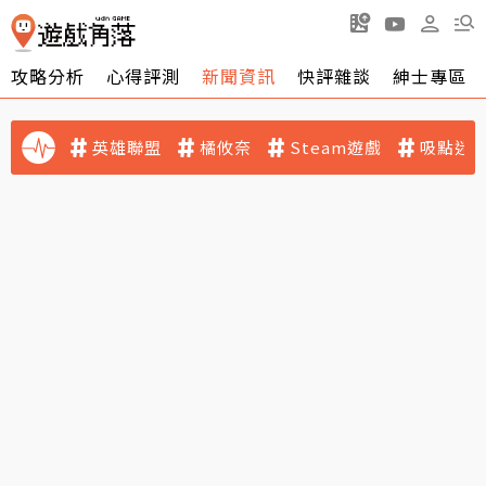
攻略分析
心得評測
新聞資訊
快評雜談
紳士專區
英雄聯盟
橘攸奈
Steam遊戲
吸點迷