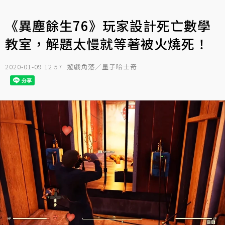
《異塵餘生76》玩家設計死亡數學
教室，解題太慢就等著被火燒死！
2020-01-09 12:57
遊戲角落／量子哈士奇