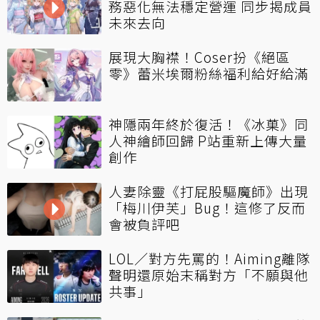
務惡化無法穩定營運 同步揭成員
未來去向
展現大胸襟！Coser扮《絕區
零》蕾米埃爾粉絲福利給好給滿
神隱兩年終於復活！《冰菓》同
人神繪師回歸 P站重新上傳大量
創作
人妻除靈《打屁股驅魔師》出現
「梅川伊芙」Bug！這修了反而
會被負評吧
LOL／對方先罵的！Aiming離隊
聲明還原始末稱對方「不願與他
共事」