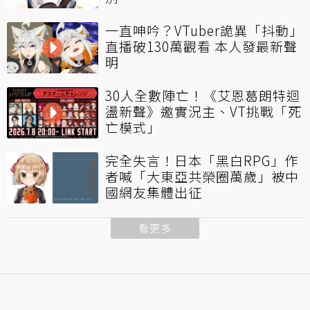
一直呻吟？VTuber詭異「抖動」
直播破130萬觀看 本人發最新聲
明
30人全數陣亡！《艾恩葛朗特迴
盪新聲》邀實況主、VT挑戰「死
亡模式」
完全失言！日本「黑白RPG」作
者喊「大東亞共榮圈萬歲」被中
國網友集體出征
看更多