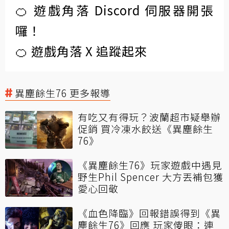
🍊 遊戲角落 Discord 伺服器開張
囉！
🍊 遊戲角落 X 追蹤起來
異塵餘生76 更多報導
有吃又有得玩？波蘭超市疑舉辦
促銷 買冷凍水餃送《異塵餘生
76》
《異塵餘生76》玩家遊戲中遇見
野生Phil Spencer 大方丟補包獲
愛心回敬
《血色降臨》回報錯誤得到《異
塵餘生76》回應 玩家傻眼：連