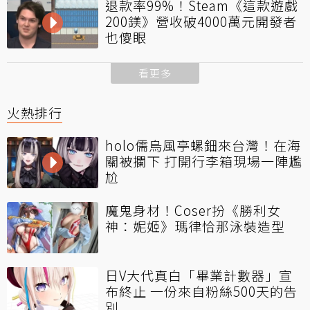
退款率99%！Steam《這款遊戲
200鎂》營收破4000萬元開發者
也傻眼
看更多
火熱排行
holo儒烏風亭螺鈿來台灣！在海
關被攔下 打開行李箱現場一陣尷
尬
魔鬼身材！Coser扮《勝利女
神：妮姬》瑪律恰那泳裝造型
日V大代真白「畢業計數器」宣
布終止 一份來自粉絲500天的告
別