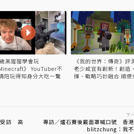
2歲黑猩猩學會玩
《我的世界：傳奇》評
inecraft》 YouTuber不
老少咸宜有創新！創造
情陪玩得知身分大吃一驚
揮、戰略巧妙融合 順便
4v4對戰吧
下
罩受訪 高
專訪／爐石賽後戴面罩喊口號 香港
blitzchung：我