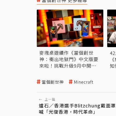
當個創世神 更多報導
麥塊桌遊續作《當個創世
4
神：衝出地獄門》中文版要
《M
來啦！挑戰升級9月中開始
知
募資
當個創世神
Minecraft
←
上一篇
爐石／香港選手Blitzchung戴面
喊「光復香港，時代革命」