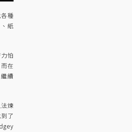
找各種
石、紙
苦力怕
。而在
，繼續
土法煉
找到了
gey