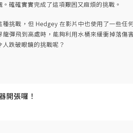
塊。確確實實完成了這項艱困又麻煩的挑戰。
挑戰，但 Hedgey 在影片中也使用了一些任
界龍彈飛到高處時，能夠利用水桶來緩衝掉落傷
令人跌破眼鏡的挑戰呢？
伺服器開張囉！