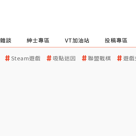
雜談
紳士專區
VT加油站
投稿專區
Steam遊戲
吸點迷因
聯盟戰棋
遊戲