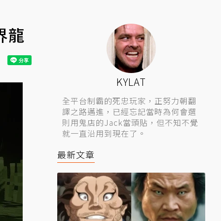
界龍
KYLAT
全平台制霸的死忠玩家，正努力朝翻
譯之路邁進，已經忘記當時為何會選
則用鬼店的Jack當頭貼，但不知不覺
就一直沿用到現在了。
最新文章