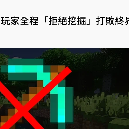
ft》玩家全程「拒絕挖掘」打敗終