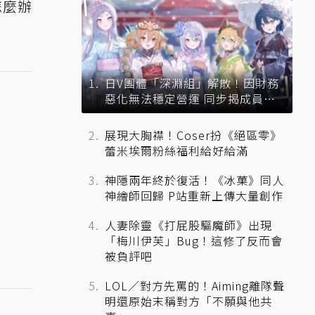
怎麼辦
日V團體「深淵組」解散！因財務
惡化無法穩定營運 同步揭成員未
來去向
展現大胸襟！Coser扮《絕區零》
蕾米埃爾粉絲福利給好給滿
神隱兩年終於復活！《冰菓》同人
神繪師回歸 P站重新上傳大量創作
人妻除靈《打屁股驅魔師》出現
「梅川伊芙」Bug！這修了反而會
被負評吧
LOL／對方先罵的！Aiming離隊聲
明還原始末稱對方「不願與他共