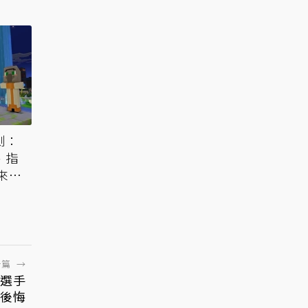
測：
、指
來
一篇
→
選手
不後悔