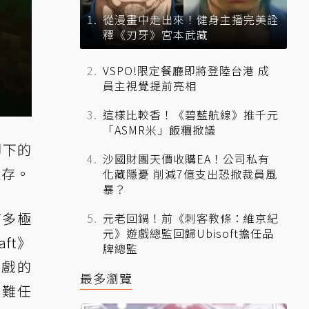
從漫畫中走出來！健身主播完美詮
釋《刃牙》宮本武藏
VSPO!限定餐廳即將登陸台港 成
員主視覺提前亮相
這樣比較香！《碧藍航線》推千元
「ASMR米」飯糰掀議
腳下的
沙國財團天價收購EA！公司私有
生存。
化藏隱憂 削減7億支出恐掀裁員風
暴？
有多極
元老回鍋！前《刺客教條：維京紀
元》遊戲總監回歸Ubisoft擔任品
ft》
牌總監
遊戲的
最多瀏覽
艱難任