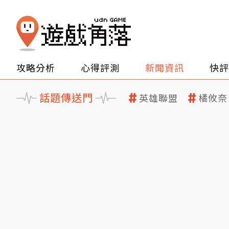
攻略分析
心得評測
新聞資訊
快評
話題傳送門
英雄聯盟
橘攸奈