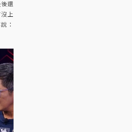
最後還
方沒上
疼說：