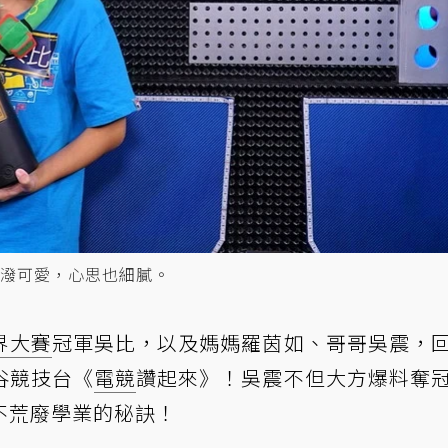
潑可愛，心思也細膩。
界大賽
冠軍吳比，以及媽媽羅茵如、哥哥吳震，
谷競技台《
電競
讚起來》！吳震不但大方爆料奪
不荒廢學業的秘訣！