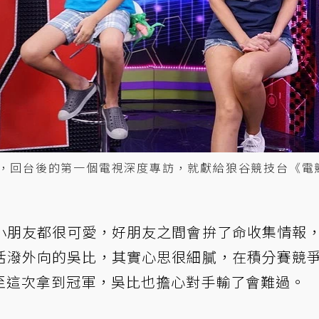
，回台後的第一個電視深度專訪，就獻給狼谷競技台《電
小朋友都很可愛，好朋友之間會拚了命收集情報
活潑外向的吳比，其實心思很細膩，在積分賽競
至這次拿到冠軍，吳比也擔心對手輸了會難過。