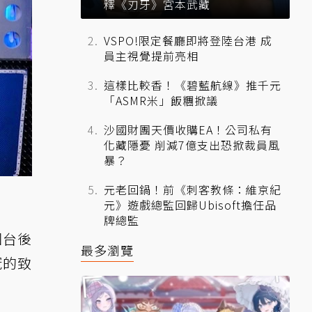
釋《刃牙》宮本武藏
VSPO!限定餐廳即將登陸台港 成
員主視覺提前亮相
這樣比較香！《碧藍航線》推千元
「ASMR米」飯糰掀議
沙國財團天價收購EA！公司私有
化藏隱憂 削減7億支出恐掀裁員風
暴？
元老回鍋！前《刺客教條：維京紀
元》遊戲總監回歸Ubisoft擔任品
牌總監
回台後
最多瀏覽
冠的致