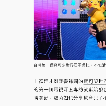
台灣第一個寶可夢世界冠軍吳比，不但活
上禮拜才剛載譽歸國的
寶可夢
世
的第一個電視深度專訪就獻給狼
勝關鍵，羅茵如也分享教育兒子