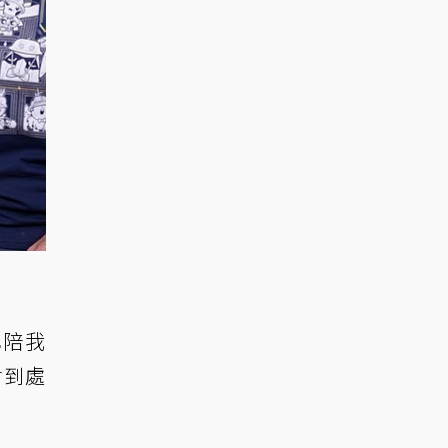
也陪我
會到處