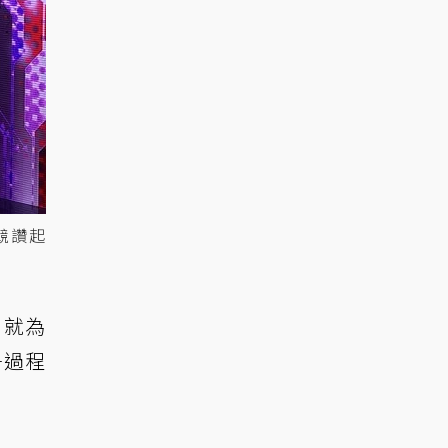
競讚起
，就為
爭過程