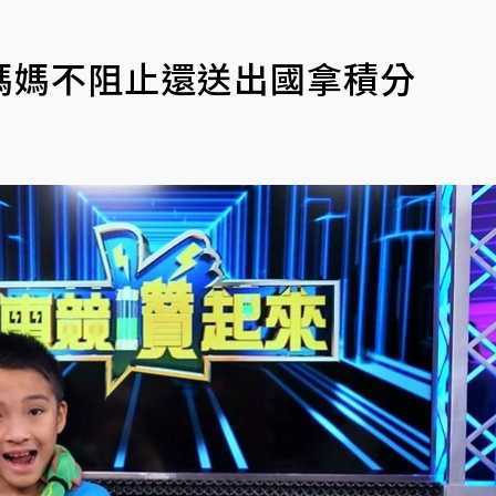
媽媽不阻止還送出國拿積分