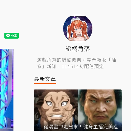
編橘角落
遊戲角落的編橘攸奈，專門吸收「油
系」新知，114514初配信預定
最新文章
從漫畫中走出來！健身主播完美詮