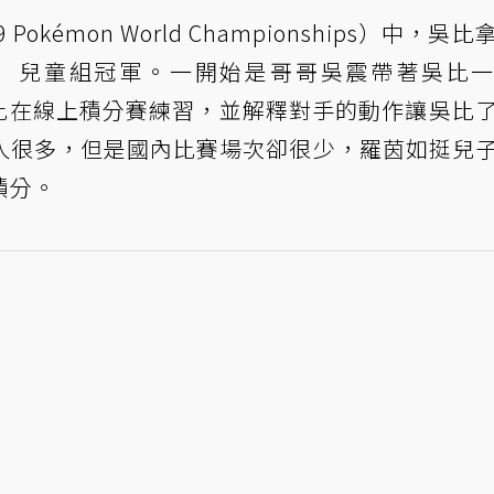
okémon World Championships）中，吳
VGC）兒童組冠軍。一開始是哥哥吳震帶著吳比
吳比在線上積分賽練習，並解釋對手的動作讓吳比
人很多，但是國內比賽場次卻很少，羅茵如挺兒
積分。