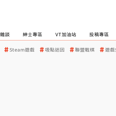
雜談
紳士專區
VT加油站
投稿專區
Steam遊戲
吸點迷因
聯盟戰棋
遊戲