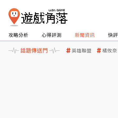
攻略分析
心得評測
新聞資訊
快評
話題傳送門
英雄聯盟
橘攸奈