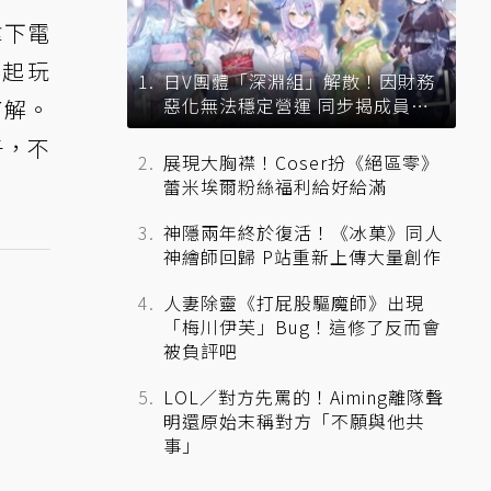
比拿下電
一起玩
日V團體「深淵組」解散！因財務
惡化無法穩定營運 同步揭成員未
了解。
來去向
子，不
展現大胸襟！Coser扮《絕區零》
蕾米埃爾粉絲福利給好給滿
神隱兩年終於復活！《冰菓》同人
神繪師回歸 P站重新上傳大量創作
人妻除靈《打屁股驅魔師》出現
「梅川伊芙」Bug！這修了反而會
被負評吧
LOL／對方先罵的！Aiming離隊聲
明還原始末稱對方「不願與他共
事」