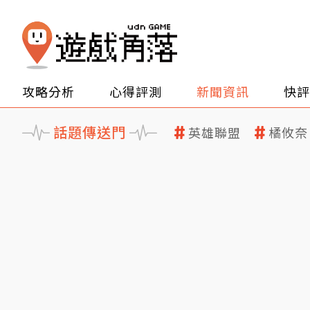
攻略分析
心得評測
新聞資訊
快評
話題傳送門
英雄聯盟
橘攸奈