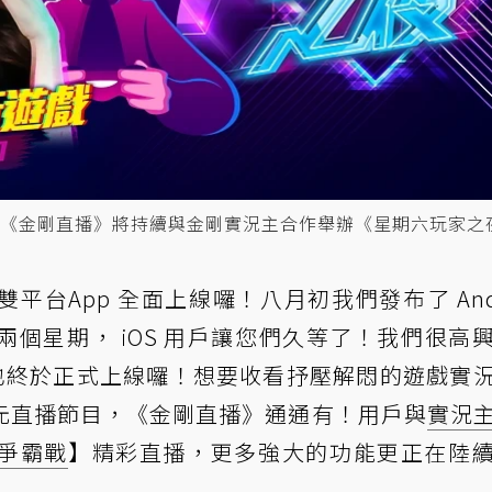
《金剛直播》將持續與金剛實況主合作舉辦《星期六玩家之
台App 全面上線囉！八月初我們發布了 Andr
個星期， iOS 用戶讓您們久等了！我們很高
p 也終於正式上線囉！想要收看抒壓解悶的遊戲實
元直播節目，《金剛直播》通通有！用戶與
實況
爭霸戰
】精彩直播，更多強大的功能更正在陸