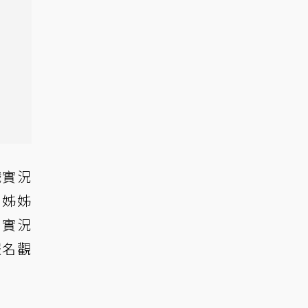
戲實況
，姊姊
萬實況
報名觀