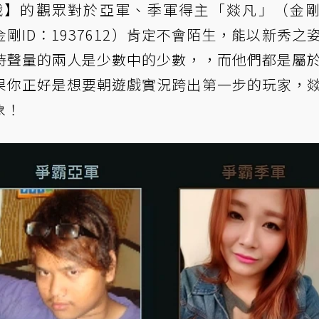
】的觀眾對於亞軍、季軍得主「燚凡」（金剛
金剛ID：1937612）肯定不會陌生，能以新秀之
持聲量的兩人是少數中的少數，，而他們都是屬
果你正好是想要朝遊戲實況跨出第一步的玩家，
象！