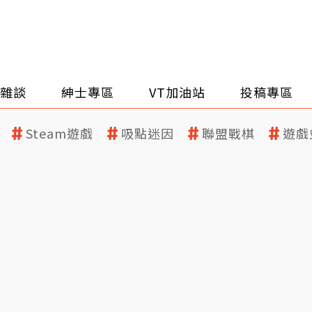
雜談
紳士專區
VT加油站
投稿專區
Steam遊戲
吸點迷因
聯盟戰棋
遊戲