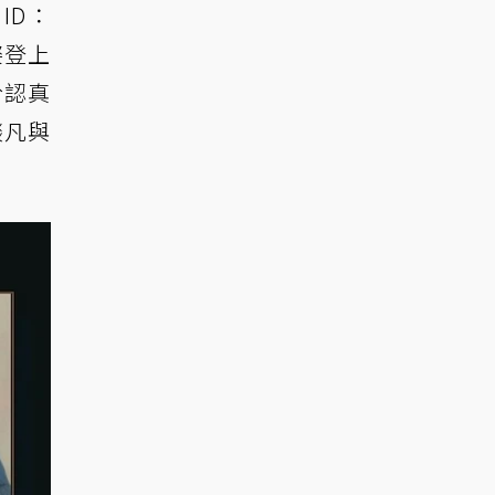
ID：
姿登上
於認真
燚凡與