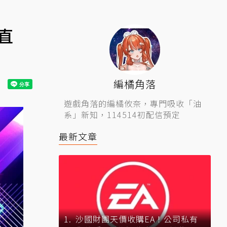
直
編橘角落
遊戲角落的編橘攸奈，專門吸收「油
系」新知，114514初配信預定
最新文章
沙國財團天價收購EA！公司私有