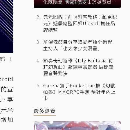
化藏隱憂 削減7億支出恐掀裁員風
暴？
元老回鍋！前《刺客教條：維京紀
元》遊戲總監回歸Ubisoft擔任品
牌總監
前偶像節目分享追愛老師全過程
主持人「也太像少女漫畫」
夜》！
節奏奇幻新作《Lily Fantasia 莉
莉幻想曲》拿鋼琴當武器 展開華
麗音聲對決
oid
Garena攜手Pocketpair推《幻獸
興的宣
帕魯》MMORPG手遊 預計年內上
市
況、專
主
未來
最多瀏覽
續增加