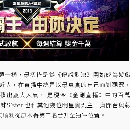
軍小饅頭一樣，最初皆是從《傳說對決》開始成為遊
近人，在直播中總是以最真實的自己面對觀眾
慢慢累積出龐大人氣， 是現今《金剛直播》中的百
Sister 也和其他幾位明星實況主一齊開台與
天順利從原本得第二名晉升至冠軍位置。