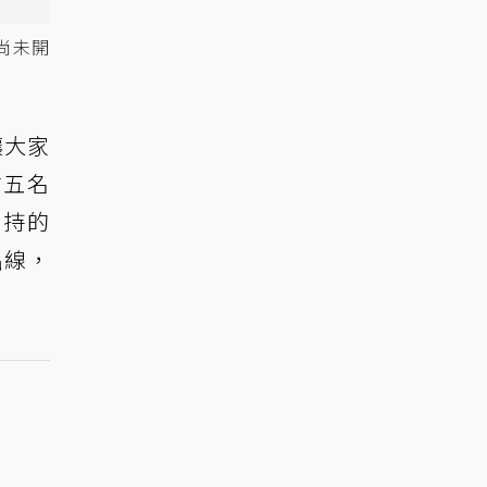
尚未開
讓大家
前五名
支持的
出線，