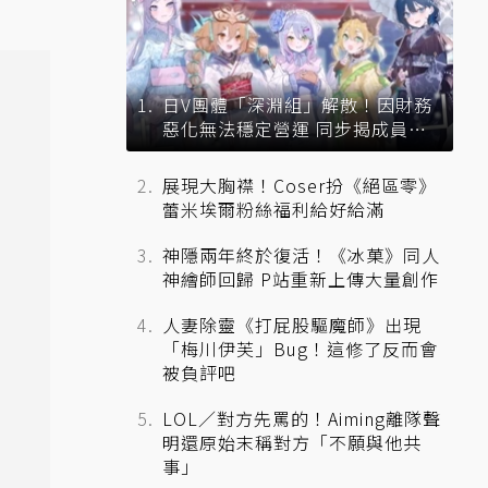
日V團體「深淵組」解散！因財務
惡化無法穩定營運 同步揭成員未
來去向
展現大胸襟！Coser扮《絕區零》
蕾米埃爾粉絲福利給好給滿
神隱兩年終於復活！《冰菓》同人
神繪師回歸 P站重新上傳大量創作
人妻除靈《打屁股驅魔師》出現
「梅川伊芙」Bug！這修了反而會
被負評吧
LOL／對方先罵的！Aiming離隊聲
明還原始末稱對方「不願與他共
事」