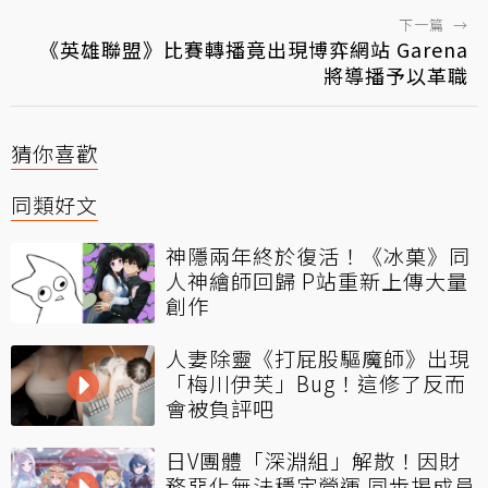
下一篇
→
《英雄聯盟》比賽轉播竟出現博弈網站 Garena
將導播予以革職
猜你喜歡
同類好文
神隱兩年終於復活！《冰菓》同
人神繪師回歸 P站重新上傳大量
創作
人妻除靈《打屁股驅魔師》出現
「梅川伊芙」Bug！這修了反而
會被負評吧
日V團體「深淵組」解散！因財
務惡化無法穩定營運 同步揭成員