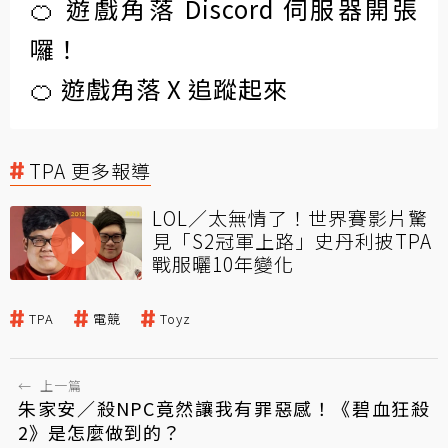
🍊 遊戲角落 Discord 伺服器開張
囉！
🍊 遊戲角落 X 追蹤起來
TPA 更多報導
LOL／太無情了！世界賽影片驚
見「S2冠軍上路」史丹利披TPA
戰服曬10年變化
TPA
電競
Toyz
←
上一篇
朱家安／殺NPC竟然讓我有罪惡感！《碧血狂殺
2》是怎麼做到的？