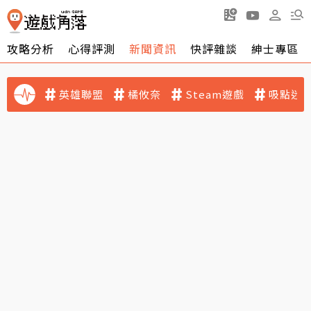
攻略分析
心得評測
新聞資訊
快評雜談
紳士專區
英雄聯盟
橘攸奈
Steam遊戲
吸點迷