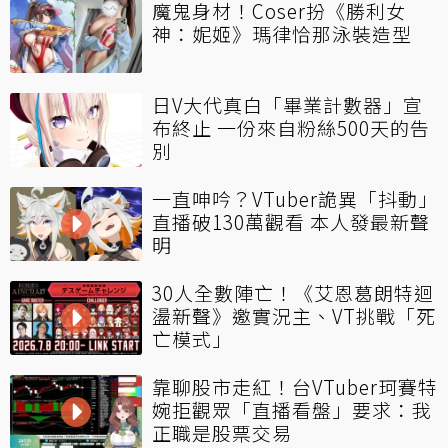
魔鬼身材！Coser扮《勝利女
神：妮姬》瑪律恰那泳裝造型
日V大代真白「畢業計數器」宣
布終止 一份來自粉絲500天的告
別
一直呻吟？VTuber詭異「抖動」
直播破130萬觀看 本人發最新聲
明
30人全數陣亡！《艾恩葛朗特迴
盪新聲》邀實況主、VT挑戰「死
亡模式」
靠聊股市走紅！台VTuber珂賽特
婉拒觀眾「直播看盤」要求：我
正職是股票交易