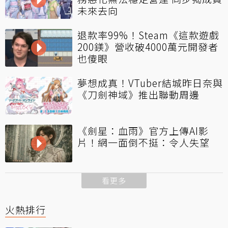
未來去向
退款率99%！Steam《這款遊戲
200鎂》營收破4000萬元開發者
也傻眼
夢想成真！VTuber結城昨日奈與
《刀劍神域》推出聯動周邊
《劍星：血雨》官方上傳AI影
片！網一面倒不挺：令人失望
看更多
火熱排行