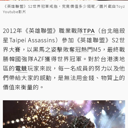
《英雄聯盟》S2世界冠軍戒指，究竟價值多少錢呢／圖片截自Toyz
Youtube影片
2012年《英雄聯盟》職業戰隊
TPA
（台北暗殺
星Taipei Assassins）參加《英雄聯盟》S2世
界大賽，以黑馬之姿擊敗奪冠熱門M5，最終戰
勝韓國強隊AZF獲得世界冠軍。對於台港澳地
區的
電競
玩家來說，每一名成員的努力以及他
們帶給大家的感動，是無法用金錢、物質上的
價值來衡量的。