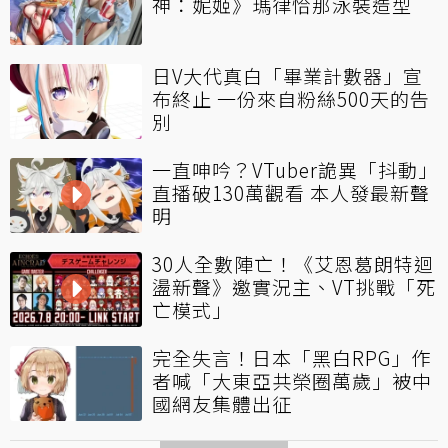
神：妮姬》瑪律恰那泳裝造型
日V大代真白「畢業計數器」宣
布終止 一份來自粉絲500天的告
別
一直呻吟？VTuber詭異「抖動」
直播破130萬觀看 本人發最新聲
明
30人全數陣亡！《艾恩葛朗特迴
盪新聲》邀實況主、VT挑戰「死
亡模式」
完全失言！日本「黑白RPG」作
者喊「大東亞共榮圈萬歲」被中
國網友集體出征