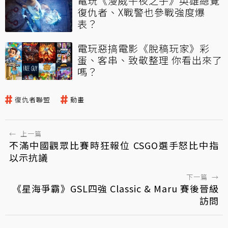
電玩《漫威午夜之子》英雄總覽
復仇者、X戰警也參戰強度爆
表？
電玩惡搞電影《脫稿玩家》彩
蛋、客串、致敬整理 你看出來了
嗎？
復仇者聯盟
動畫
←
上一篇
不滿中國觀眾比賽時狂報位 CSGO選手怒比中指
以示抗議
下一篇
→
《星海爭霸》GSL四強 Classic & Maru 賽後晉級
訪問