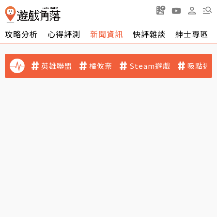
攻略分析
心得評測
新聞資訊
快評雜談
紳士專區
英雄聯盟
橘攸奈
Steam遊戲
吸點迷