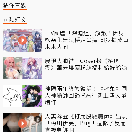
猜你喜歡
同類好文
日V團體「深淵組」解散！因財
務惡化無法穩定營運 同步揭成員
未來去向
展現大胸襟！Coser扮《絕區
零》蕾米埃爾粉絲福利給好給滿
神隱兩年終於復活！《冰菓》同
人神繪師回歸 P站重新上傳大量
創作
人妻除靈《打屁股驅魔師》出現
「梅川伊芙」Bug！這修了反而
會被負評吧