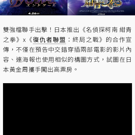
雙強檔聯手出擊！日本推出《名偵探柯南 紺青
之拳》x《
復仇者聯盟
：終局之戰》的合作宣
傳，不僅在預告中交錯穿插兩部電影的影片內
容、連海報也使用相似的構圖方式，試圖在日
本黃金周攜手闖出高票房。