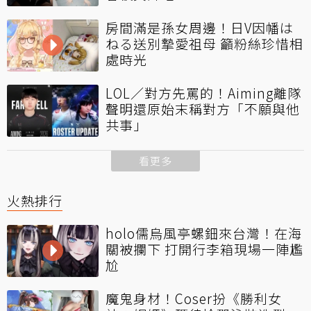
房間滿是孫女周邊！日V因幡は
ねる送別摯愛祖母 籲粉絲珍惜相
處時光
LOL／對方先罵的！Aiming離隊
聲明還原始末稱對方「不願與他
共事」
看更多
火熱排行
holo儒烏風亭螺鈿來台灣！在海
關被攔下 打開行李箱現場一陣尷
尬
魔鬼身材！Coser扮《勝利女