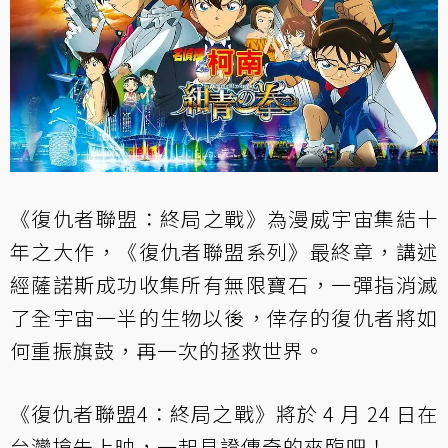
《復仇者聯盟：終局之戰》為漫威宇宙集結十
年之大作，《復仇者聯盟系列》最終章，講述
經薩諾斯成功收集所有無限寶石，一彈指消滅
了全宇宙一半的生物以後，倖存的復仇者將如
何重振旗鼓，再一次的拯救世界。
《復仇者聯盟4：終局之戰》將於 4 月 24 日在
台灣搶先上映，一起見證傳奇的來臨吧！