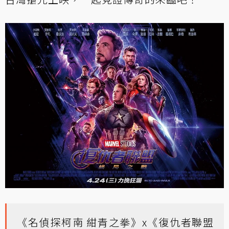
《名偵探柯南 紺青之拳》x《復仇者聯盟