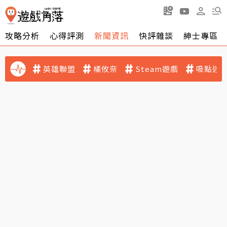
攻略分析
心得評測
新聞資訊
快評雜談
紳士專區
英雄聯盟
橘攸奈
Steam遊戲
吸點迷