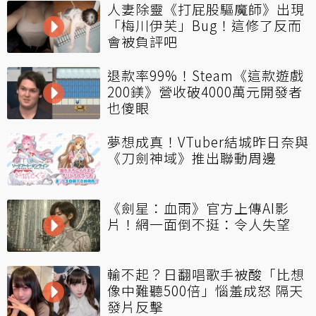
人妻除靈《打屁股驅魔師》出現
「梅川伊芙」Bug！這修了反而
會被負評吧
退款率99%！Steam《這款遊戲
200鎂》營收破4000萬元開發者
也傻眼
夢想成真！VTuber結城昨日奈與
《刀劍神域》推出聯動周邊
《劍星：血雨》官方上傳AI影
片！網一面倒不挺：令人失望
輸不起？日翻唱歌手被酸「比想
像中難聽500倍」惱羞成怒 隔天
發片反擊