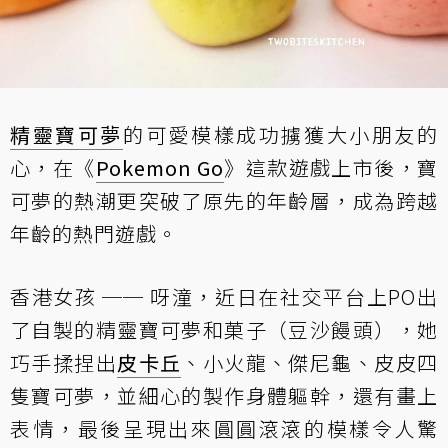
精靈寶可夢
的可愛模樣成功擄獲大小朋友的
心，在《
Pokemon Go
》這款遊戲上市後，寶
可夢的熱潮更突破了原先的年齡層，成為跨越
年齡的熱門遊戲。
香港女孩 ── 呀潼，近日在社交平台上PO出
了自製的精靈寶可夢和菓子（豆沙饅頭），她
巧手揉捏出
皮卡丘
、小火龍、傑尼龜、皮皮四
隻寶可夢，並細心的製作身體軀幹，還有畫上
表情，最後呈現出來圓圓滾滾的模樣令人驚