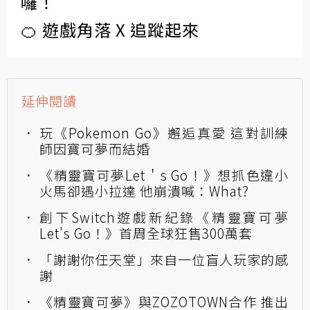
囉！
🍊 遊戲角落 X 追蹤起來
延伸閱讀
玩《Pokemon Go》邂逅真愛 這對訓練
師因寶可夢而結婚
《精靈寶可夢Let＇s Go！》想抓色違小
火馬卻遇小拉達 他崩潰喊：What?
創下Switch遊戲新紀錄《精靈寶可夢
Let's Go！》首周全球狂售300萬套
「謝謝你任天堂」來自一位盲人玩家的感
謝
《精靈寶可夢》與ZOZOTOWN合作 推出