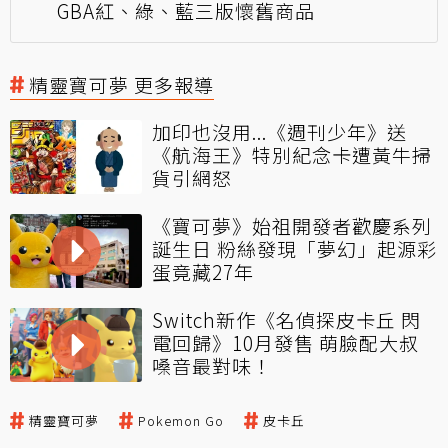
GBA紅、綠、藍三版懷舊商品
精靈寶可夢 更多報導
加印也沒用...《週刊少年》送
《航海王》特別紀念卡遭黃牛掃
貨引網怒
《寶可夢》始祖開發者歡慶系列
誕生日 粉絲發現「夢幻」起源彩
蛋竟藏27年
Switch新作《名偵探皮卡丘 閃
電回歸》10月發售 萌臉配大叔
嗓音最對味！
精靈寶可夢
Pokemon Go
皮卡丘