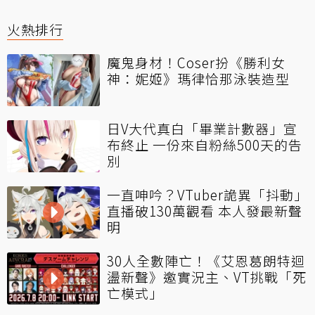
火熱排行
魔鬼身材！Coser扮《勝利女
神：妮姬》瑪律恰那泳裝造型
日V大代真白「畢業計數器」宣
布終止 一份來自粉絲500天的告
別
一直呻吟？VTuber詭異「抖動」
直播破130萬觀看 本人發最新聲
明
30人全數陣亡！《艾恩葛朗特迴
盪新聲》邀實況主、VT挑戰「死
亡模式」