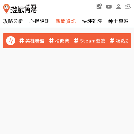
攻略分析
心得評測
新聞資訊
快評雜談
紳士專區
英雄聯盟
橘攸奈
Steam遊戲
吸點迷