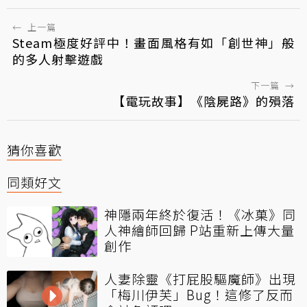
←
上一篇
Steam極度好評中！畫面風格有如「創世神」般
的多人射擊遊戲
下一篇
→
【電玩故事】《陰屍路》的殞落
猜你喜歡
同類好文
神隱兩年終於復活！《冰菓》同
人神繪師回歸 P站重新上傳大量
創作
人妻除靈《打屁股驅魔師》出現
「梅川伊芙」Bug！這修了反而