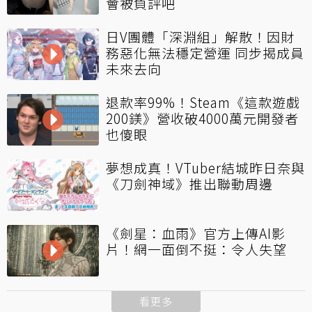
會被負評吧
日V團體「深淵組」解散！因財
務惡化無法穩定營運 同步揭成員
未來去向
退款率99%！Steam《這款遊戲
200鎂》營收破4000萬元開發者
也傻眼
夢想成真！VTuber結城昨日奈與
《刀劍神域》推出聯動周邊
《劍星：血雨》官方上傳AI影
片！網一面倒不挺：令人失望
看更多