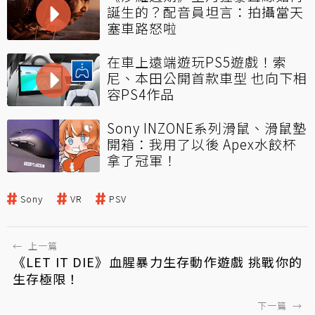
誕生的？配音員坦言：拍攝當天
塞車路怒啦
在車上遠端遊玩PS5遊戲！索
尼、本田公開首款車型 也向下相
容PS4作品
Sony INZONE系列滑鼠、滑鼠墊
開箱：我用了以後 Apex水餃杯
拿了冠軍！
Sony
VR
PSV
←
上一篇
《LET IT DIE》血腥暴力生存動作遊戲 挑戰你的
生存極限！
下一篇
→