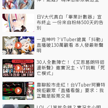
日V大代真白「畢業計數器」宣
布終止 一份來自粉絲500天的告
別
一直呻吟？VTuber詭異「抖動」
直播破130萬觀看 本人發最新聲
明
30人全數陣亡！《艾恩葛朗特迴
盪新聲》邀實況主、VT挑戰「死
亡模式」
靠聊股市走紅！台VTuber珂賽特
婉拒觀眾「直播看盤」要求：我
正職是股票交易
LOL／1等就全錯？實況主小明