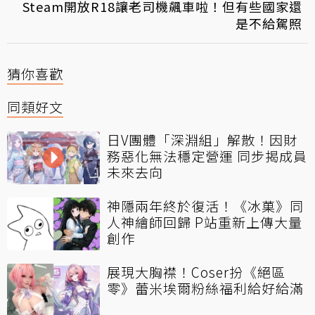
Steam開放R18讓老司機飆車啦！但有些國家還
是不給駕照
猜你喜歡
同類好文
日V團體「深淵組」解散！因財
務惡化無法穩定營運 同步揭成員
未來去向
神隱兩年終於復活！《冰菓》同
人神繪師回歸 P站重新上傳大量
創作
展現大胸襟！Coser扮《絕區
零》蕾米埃爾粉絲福利給好給滿