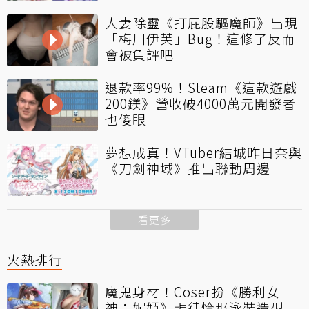
人妻除靈《打屁股驅魔師》出現
「梅川伊芙」Bug！這修了反而
會被負評吧
退款率99%！Steam《這款遊戲
200鎂》營收破4000萬元開發者
也傻眼
夢想成真！VTuber結城昨日奈與
《刀劍神域》推出聯動周邊
看更多
火熱排行
魔鬼身材！Coser扮《勝利女
神：妮姬》瑪律恰那泳裝造型