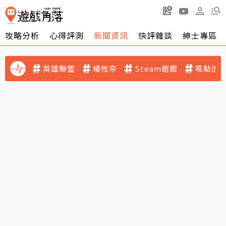
攻略分析
心得評測
新聞資訊
快評雜談
紳士專區
英雄聯盟
橘攸奈
Steam遊戲
吸點迷