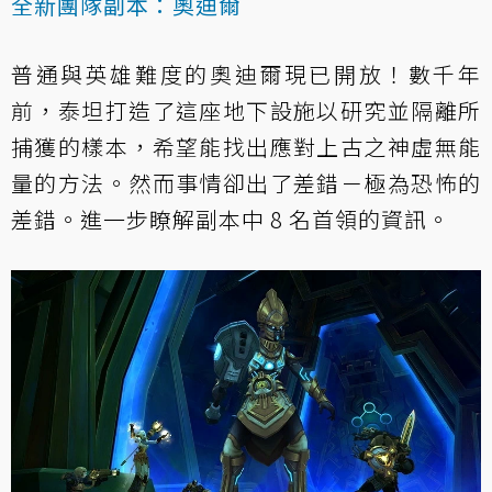
全新團隊副本：奧迪爾
普通與英雄難度的奧迪爾現已開放！數千年
前，泰坦打造了這座地下設施以研究並隔離所
捕獲的樣本，希望能找出應對上古之神虛無能
量的方法。然而事情卻出了差錯－極為恐怖的
差錯。進一步瞭解副本中 8 名首領的資訊。