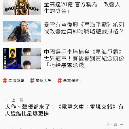
金高達20億 官方稱為「改變人
生的獎金」
暴雪有意復興《星海爭霸》系列
或改變經典即時戰略遊戲風格？
中國選手李培楠奪《星海爭霸》
世界冠軍！賽後籲別買紀念頭像
「拒給暴雪送錢」
星海爭霸
魔獸世界
暴雪娛樂
←
上一篇
大作、聲優都來了！《電擊文庫：零境交錯》有
人還能比星爆更快
下一篇
→