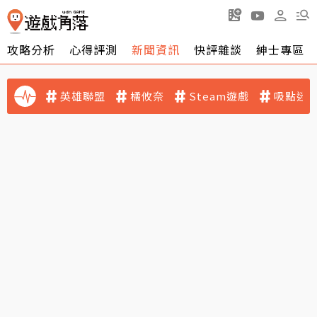
攻略分析
心得評測
新聞資訊
快評雜談
紳士專區
英雄聯盟
橘攸奈
Steam遊戲
吸點迷