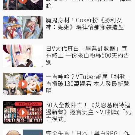
尬
魔鬼身材！Coser扮《勝利女
神：妮姬》瑪律恰那泳裝造型
日V大代真白「畢業計數器」宣
布終止 一份來自粉絲500天的告
別
一直呻吟？VTuber詭異「抖動」
直播破130萬觀看 本人發最新聲
明
30人全數陣亡！《艾恩葛朗特迴
盪新聲》邀實況主、VT挑戰「死
亡模式」
完全失言！日本「黑白RPG」作