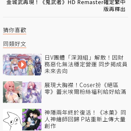
金城武再現！《鬼武者》HD Remaster確定繁中
版再釋出
猜你喜歡
同類好文
日V團體「深淵組」解散！因財
務惡化無法穩定營運 同步揭成員
未來去向
展現大胸襟！Coser扮《絕區
零》蕾米埃爾粉絲福利給好給滿
神隱兩年終於復活！《冰菓》同
人神繪師回歸 P站重新上傳大量
創作