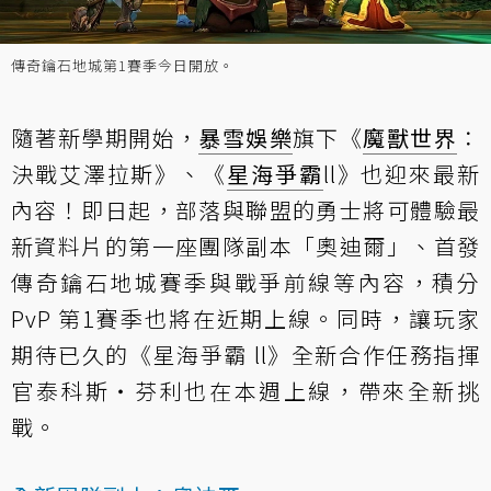
傳奇鑰石地城第1賽季今日開放。
隨著新學期開始，
暴雪娛樂
旗下《
魔獸世界
：
決戰艾澤拉斯》、《
星海爭霸
ll》也迎來最新
內容！即日起，部落與聯盟的勇士將可體驗最
新資料片的第一座團隊副本「奧迪爾」、首發
傳奇鑰石地城賽季與戰爭前線等內容，積分
PvP 第1賽季也將在近期上線。同時，讓玩家
期待已久的《星海爭霸 ll》全新合作任務指揮
官泰科斯‧芬利也在本週上線，帶來全新挑
戰。