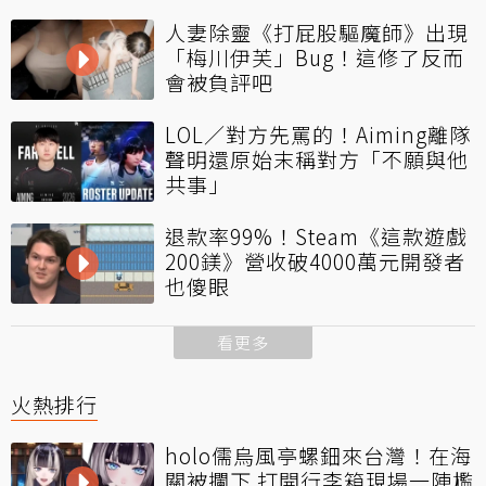
人妻除靈《打屁股驅魔師》出現
「梅川伊芙」Bug！這修了反而
會被負評吧
LOL／對方先罵的！Aiming離隊
聲明還原始末稱對方「不願與他
共事」
退款率99%！Steam《這款遊戲
200鎂》營收破4000萬元開發者
也傻眼
看更多
火熱排行
holo儒烏風亭螺鈿來台灣！在海
關被攔下 打開行李箱現場一陣尷