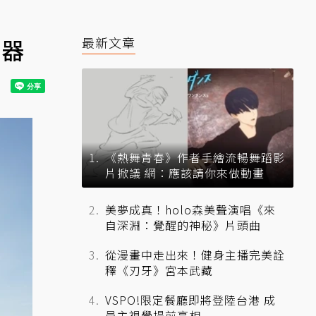
兵器
最新文章
《熱舞青春》作者手繪流暢舞蹈影
片掀議 網：應該請你來做動畫
美夢成真！holo森美聲演唱《來
自深淵：覺醒的神秘》片頭曲
從漫畫中走出來！健身主播完美詮
釋《刃牙》宮本武藏
VSPO!限定餐廳即將登陸台港 成
員主視覺提前亮相