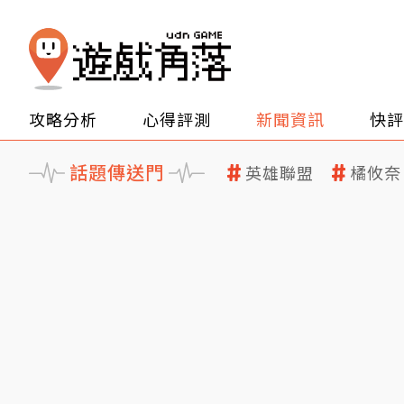
攻略分析
心得評測
新聞資訊
快評
話題傳送門
英雄聯盟
橘攸奈