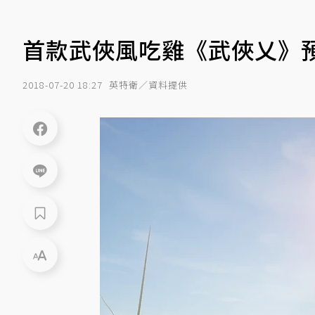
首款武俠風吃雞《武俠乂》
2018-07-20 18:27
英特衛／資料提供