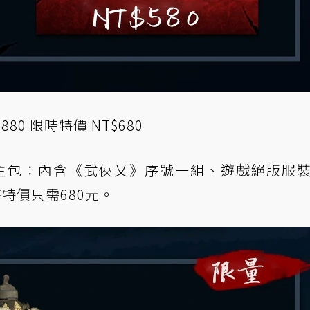
80 限時特價 NT$680
主包：內含《武俠乂》序號一組、遊戲絕版服
特價只需680元。