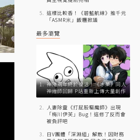
這樣比較香！《碧藍航線》推千元
「ASMR米」飯糰掀議
最多瀏覽
神隱兩年終於復活！《冰菓》同人
神繪師回歸 P站重新上傳大量創作
人妻除靈《打屁股驅魔師》出現
「梅川伊芙」Bug！這修了反而會
被負評吧
日V團體「深淵組」解散！因財務