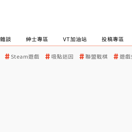
雜談
紳士專區
VT加油站
投稿專區
Steam遊戲
吸點迷因
聯盟戰棋
遊戲