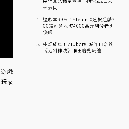
惡化無法穩定營運 同步揭成員未
來去向
退款率99%！Steam《這款遊戲2
00鎂》營收破4000萬元開發者也
傻眼
夢想成真！VTuber結城昨日奈與
《刀劍神域》推出聯動周邊
殺
遊戲
，玩家