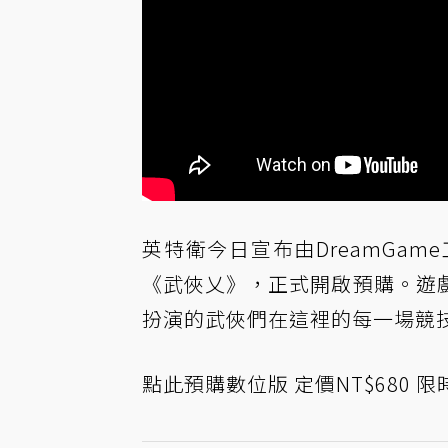
英特衛今日宣布由DreamGa
《武俠乂》，正式開啟預購。遊
扮演的武俠們在這裡的每一場競
點此預購
數位版 定價NT$680 限時